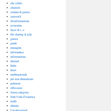
che schifo
citazioni
crimini di guerra
curiositÃ
disinformazione
economia
facce di c..o
file sharing & p2p
guerra
guide
immagini
informatica
informazione
internet
Italia
linux
multinazionali
per non dimenticare
petizioni
riflessioni
Senza categoria
Stati Uniti d'America
truffe
ubuntu
Uncategorized