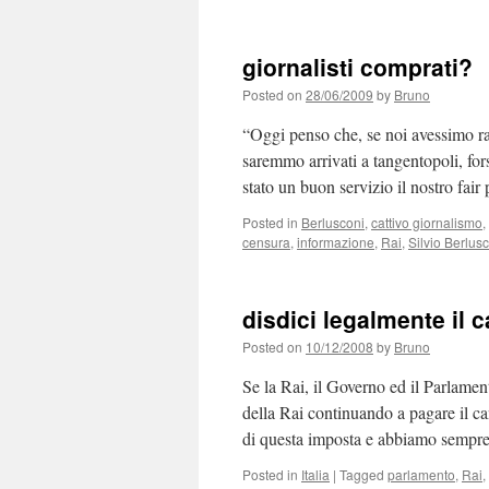
giornalisti comprati?
Posted on
28/06/2009
by
Bruno
“Oggi penso che, se noi avessimo racc
saremmo arrivati a tangentopoli, fo
stato un buon servizio il nostro fa
Posted in
Berlusconi
,
cattivo giornalismo
,
censura
,
informazione
,
Rai
,
Silvio Berlus
disdici legalmente il 
Posted on
10/12/2008
by
Bruno
Se la Rai, il Governo ed il Parlamen
della Rai continuando a pagare il c
di questa imposta e abbiamo sempre
Posted in
Italia
|
Tagged
parlamento
,
Rai
,