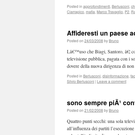
Posted in
approfondimenti
,
Berlusconi
,
ch
Ciarrapico
,
mafia
,
Marco Travaglio
,
P2
,
Ra
Affideresti un paese 
Posted on
24/03/2008
by
Bruno
Lâ€™uso che Biagi, Santoro, â€¦ co
televisione pubblica, pagata con i so
dovere della nuova dirigenza di no
Posted in
Berlusconi
,
disinformazione
,
fac
Silvio Berlusconi
|
Leave a comment
sono sempre piÃ¹ conv
Posted on
21/02/2008
by
Bruno
Quattro punti secchi: una sola telev
all’influenza dei partiti l’esecuzio