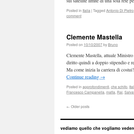
sul satellite limite di una sola rete
Posted in
Italia
|
Tagged
Antonio Di Pietro
comment
Clemente Mastella
Posted on
10/10/2007
by
Bruno
Clemente Mastella, attuale Ministr
diritto quindi a doppio stipendio e 
Ma come inizia la carriera di costu
Continue reading
→
Posted in
approfondimenti
,
che schifo
,
Ita
Francesco Campanella
,
mafia
,
Rai
,
Salva
←
Older posts
vediamo quello che vogliamo veder