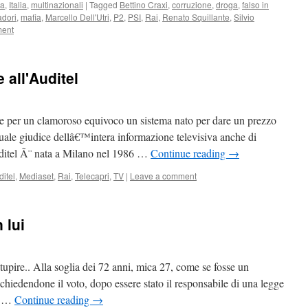
ia
,
Italia
,
multinazionali
|
Tagged
Bettino Craxi
,
corruzione
,
droga
,
falso in
dori
,
mafia
,
Marcello Dell'Utri
,
P2
,
PSI
,
Rai
,
Renato Squillante
,
Silvio
ment
 all'Auditel
sive per un clamoroso equivoco un sistema nato per dare un prezzo
 quale giudice dellâ€™intera informazione televisiva anche di
uditel Ã¨ nata a Milano nel 1986 …
Continue reading
→
ditel
,
Mediaset
,
Rai
,
Telecapri
,
TV
|
Leave a comment
 lui
stupire.. Alla soglia dei 72 anni, mica 27, come se fosse un
i, chiedendone il voto, dopo essere stato il responsabile di una legge
li …
Continue reading
→