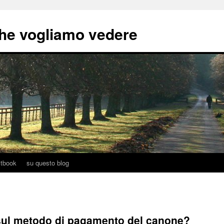
he vogliamo vedere
tbook
su questo blog
 sul metodo di pagamento del canone?