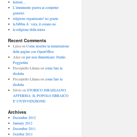
lezioni…
L’imminente guerra ai computer
generici
religione organizzata? no grazie
la bibbia Ã¨ vera, il corano no
la religione della teiera
Recent Comments
Luisa
on
Come inserire la numerazione
delle pagine con OpenOffice
Alice
on
per non dimenticare: Duilio
Poggiolini
Piscopiello Liliana
on
come fare la
disdetta
Piscopiello Liliana
on
come fare la
disdetta
Silvio
on
STORICO ISRAELIANO
AFFERMA: IL POPOLO EBRAICO
E' UN'INVENZIONE
Archives
December 2012
January 2012
December 2011
October 2011