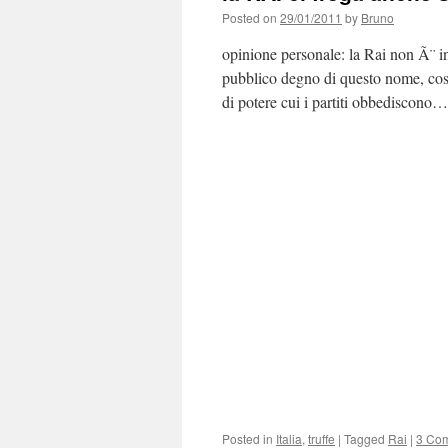
Posted on
29/01/2011
by
Bruno
opinione personale: la Rai non Ã¨ i
pubblico degno di questo nome, costr
di potere cui i partiti obbediscon
Posted in
Italia
,
truffe
|
Tagged
Rai
|
3 Co