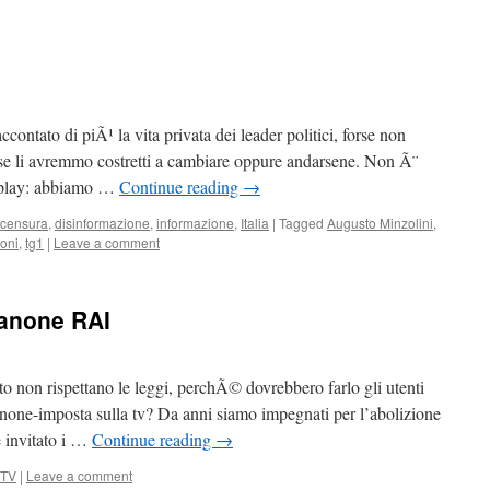
ontato di piÃ¹ la vita privata dei leader politici, forse non
rse li avremmo costretti a cambiare oppure andarsene. Non Ã¨
ir play: abbiamo …
Continue reading
→
censura
,
disinformazione
,
informazione
,
Italia
|
Tagged
Augusto Minzolini
,
coni
,
tg1
|
Leave a comment
canone RAI
to non rispettano le leggi, perchÃ© dovrebbero farlo gli utenti
anone-imposta sulla tv? Da anni siamo impegnati per l’abolizione
 invitato i …
Continue reading
→
TV
|
Leave a comment