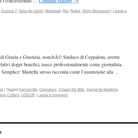
 per i concessionari …
Continue reading
→
,
Europa 7
,
Italia dei Valori
,
Mediaset
,
Rai
,
Rete4
,
Silvio Berlusconi
|
Leave a
o di Grazia e Giustizia, nonchÃ© Sindaco di Ceppaloni, avente
relativi doppi benefici, nasce professionalmente come giornalista.
i? Semplice: Mastella stesso racconta come l’assunzione alla …
lia
|
Tagged
bancarotta
,
Ceppaloni
,
Ciriaco De Mita
,
Clemente Mastella
,
tore Cuffaro
,
UDEUR
|
Leave a comment
e