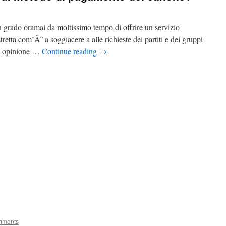
n grado oramai da moltissimo tempo di offrire un servizio
etta com’Ã¨ a soggiacere a alle richieste dei partiti e dei gruppi
o… opinione …
Continue reading
→
mments