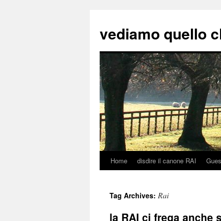
vediamo quello c
Home
disdire il canone RAI
Gues
Skip
to
Rai
Tag Archives:
content
la RAI ci frega anche