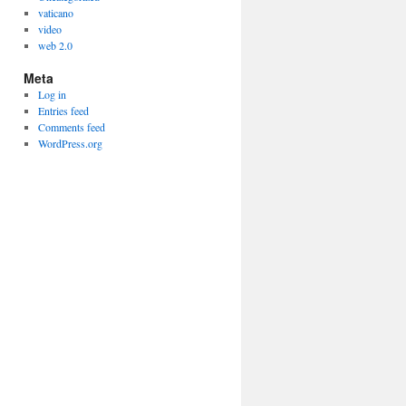
vaticano
video
web 2.0
Meta
Log in
Entries feed
Comments feed
WordPress.org