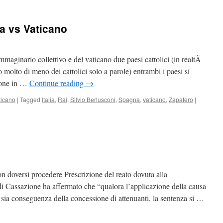
na vs Vaticano
immaginario collettivo e del vaticano due paesi cattolici (in realtÃ
no molto di meno dei cattolici solo a parole) entrambi i paesi si
zione in …
Continue reading
→
ticano
|
Tagged
Italia
,
Rai
,
Silvio Berlusconi
,
Spagna
,
vaticano
,
Zapatero
|
 doversi procedere Prescrizione del reato dovuta alla
di Cassazione ha affermato che “qualora l’applicazione della causa
to sia conseguenza della concessione di attenuanti, la sentenza si …