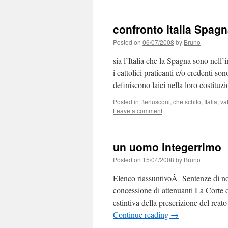
confronto Italia Spag
Posted on
06/07/2008
by
Bruno
sia l’Italia che la Spagna sono nell’
i cattolici praticanti e/o credenti so
definiscono laici nella loro costitu
Posted in
Berlusconi
,
che schifo
,
Italia
,
va
Leave a comment
un uomo integerrimo
Posted on
15/04/2008
by
Bruno
Elenco riassuntivoÂ Sentenze di non
concessione di attenuanti La Corte 
estintiva della prescrizione del rea
Continue reading
→