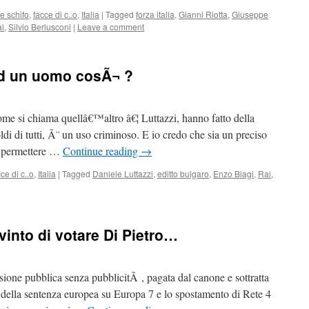
e schifo
,
facce di c..o
,
Italia
|
Tagged
forza italia
,
Gianni Riotta
,
Giuseppe
i
,
Silvio Berlusconi
|
Leave a comment
ad un uomo cosÃ¬ ?
me si chiama quellâ€™altro â€¦ Luttazzi, hanno fatto della
ldi di tutti, Ã¨ un uso criminoso. E io credo che sia un preciso
n permettere …
Continue reading
→
ce di c..o
,
Italia
|
Tagged
Daniele Luttazzi
,
editto bulgaro
,
Enzo Biagi
,
Rai
,
into di votare Di Pietro…
isione pubblica senza pubblicitÃ , pagata dal canone e sottratta
ne della sentenza europea su Europa 7 e lo spostamento di Rete 4