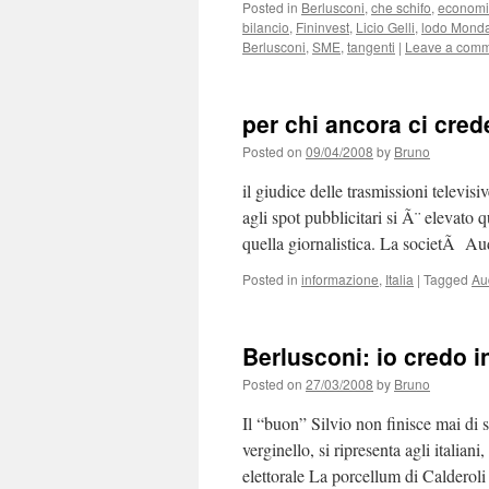
Posted in
Berlusconi
,
che schifo
,
econom
bilancio
,
Fininvest
,
Licio Gelli
,
lodo Monda
Berlusconi
,
SME
,
tangenti
|
Leave a com
per chi ancora ci crede
Posted on
09/04/2008
by
Bruno
il giudice delle trasmissioni televi
agli spot pubblicitari si Ã¨ elevato
quella giornalistica. La societÃ A
Posted in
informazione
,
Italia
|
Tagged
Au
Berlusconi: io credo in
Posted on
27/03/2008
by
Bruno
Il “buon” Silvio non finisce mai di 
verginello, si ripresenta agli italian
elettorale La porcellum di Caldero