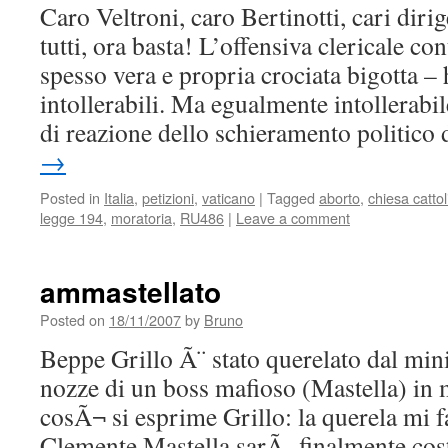
Caro Veltroni, caro Bertinotti, cari dirig
tutti, ora basta! L’offensiva clericale co
spesso vera e propria crociata bigotta – 
intollerabili. Ma egualmente intollerabi
di reazione dello schieramento politico
→
Posted in
Italia
,
petizioni
,
vaticano
|
Tagged
aborto
,
chiesa cattol
legge 194
,
moratoria
,
RU486
|
Leave a comment
ammastellato
Posted on
18/11/2007
by
Bruno
Beppe Grillo Ã¨ stato querelato dal mini
nozze di un boss mafioso (Mastella) in m
cosÃ¬ si esprime Grillo: la querela mi f
Clemente Mastella sarÃ finalmente costr