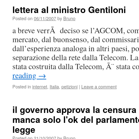
lettera al ministro Gentiloni
Posted on
06/11/2007
by
Bruno
a breve verrÃ deciso se l’AGCOM, come
mercato, dal buonsenso, dal commissar
dall’esperienza analoga in altri paesi, 
separazione della rete dalla Telecom. La
stata costruita dalla Telecom, Ã¨ stata 
reading
→
Posted in
internet
,
Italia
,
petizioni
|
Leave a comment
il governo approva la censura p
manca solo l'ok del parlament
legge
Posted on
21/10/2007
by
Bruno