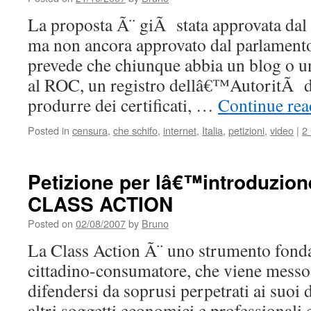
La proposta Ã¨ giÃ stata approvata dal 
ma non ancora approvato dal parlamento
prevede che chiunque abbia un blog o un
al ROC, un registro dellâ€™AutoritÃ d
produrre dei certificati, …
Continue re
Posted in
censura
,
che schifo
,
internet
,
Italia
,
petizioni
,
video
|
2
Petizione per lâ€™introduzione 
CLASS ACTION
Posted on
02/08/2007
by
Bruno
La Class Action Ã¨ uno strumento fonda
cittadino-consumatore, che viene messo 
difendersi da soprusi perpetrati ai suoi
altri soggetti economici e professionali