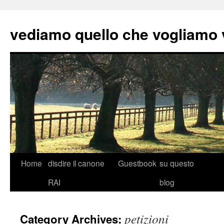
vediamo quello che vogliamo
Skip
Home
disdire il canone
Guestbook
su questo
to
RAI
blog
content
petizioni
Category Archives: