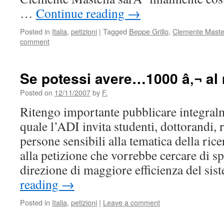
…
Continue reading
→
Posted in
Italia
,
petizioni
|
Tagged
Beppe Grillo
,
Clemente Maste
comment
Se potessi avere…1000 â‚¬ a
Posted on
12/11/2007
by
F.
Ritengo importante pubblicare integralm
quale l’ADI invita studenti, dottorandi, r
persone sensibili alla tematica della ric
alla petizione che vorrebbe cercare di s
direzione di maggiore efficienza del s
reading
→
Posted in
Italia
,
petizioni
|
Leave a comment