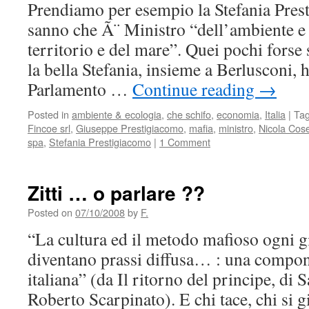
Prendiamo per esempio la Stefania Pres
sanno che Ã¨ Ministro “dell’ambiente e d
territorio e del mare”. Quei pochi forse
la bella Stefania, insieme a Berlusconi, 
Parlamento …
Continue reading
→
Posted in
ambiente & ecologia
,
che schifo
,
economia
,
Italia
|
Ta
Fincoe srl
,
Giuseppe Prestigiacomo
,
mafia
,
ministro
,
Nicola Cos
spa
,
Stefania Prestigiacomo
|
1 Comment
Zitti … o parlare ??
Posted on
07/10/2008
by
F.
“La cultura ed il metodo mafioso ogni g
diventano prassi diffusa… : una compo
italiana” (da Il ritorno del principe, di
Roberto Scarpinato). E chi tace, chi si gi