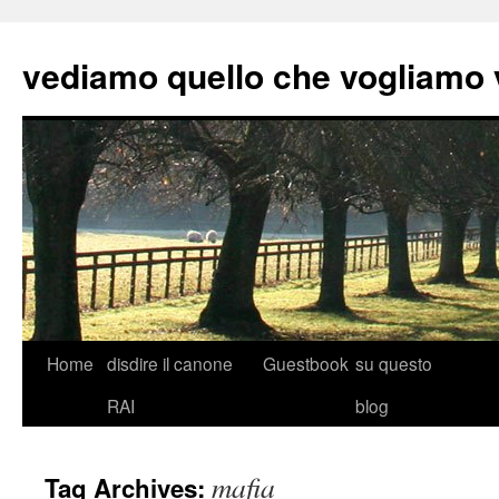
vediamo quello che vogliamo
Skip
Home
disdire il canone
Guestbook
su questo
to
RAI
blog
content
mafia
Tag Archives: