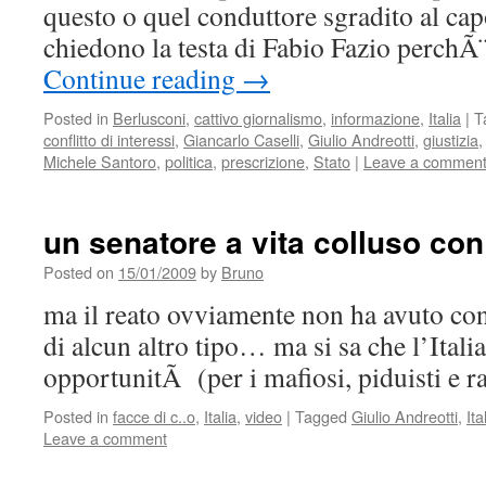
questo o quel conduttore sgradito al ca
chiedono la testa di Fabio Fazio perchÃ
Continue reading
→
Posted in
Berlusconi
,
cattivo giornalismo
,
informazione
,
Italia
|
T
conflitto di interessi
,
Giancarlo Caselli
,
Giulio Andreotti
,
giustizia
Michele Santoro
,
politica
,
prescrizione
,
Stato
|
Leave a commen
un senatore a vita colluso con
Posted on
15/01/2009
by
Bruno
ma il reato ovviamente non ha avuto c
di alcun altro tipo… ma si sa che l’Italia
opportunitÃ (per i mafiosi, piduisti e 
Posted in
facce di c..o
,
Italia
,
video
|
Tagged
Giulio Andreotti
,
Ita
Leave a comment