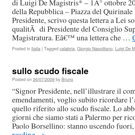
di Luigi De Magistris* – 1Â° ottobre 20
della Repubblica – Piazza del Quirina
Presidente, scrivo questa lettera a Lei s
qualitÃ di Presidente del Consiglio Sup
Magistratura. Eâ€™ una lettera che …
Posted in
Italia
|
Tagged
calabria
,
Giorgio Napolitano
,
Luigi De M
sullo scudo fiscale
Posted on
26/07/2009
by
Bruno
“Signor Presidente, nell’illustrare il co
emendamenti, voglio subito ricordare l’
quello riferito allo scudo fiscale. Lo ab
giorni che siamo stati a Palermo per r
Paolo Borsellino: stanno uscendo fuori
reading
→