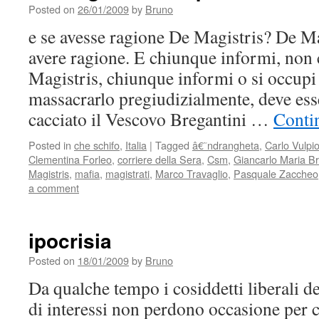
Posted on
26/01/2009
by
Bruno
e se avesse ragione De Magistris? De M
avere ragione. E chiunque informi, non
Magistris, chiunque informi o si occupi
massacrarlo pregiudizialmente, deve ess
cacciato il Vescovo Bregantini …
Conti
Posted in
che schifo
,
Italia
|
Tagged
â€˜ndrangheta
,
Carlo Vulpi
Clementina Forleo
,
corriere della Sera
,
Csm
,
Giancarlo Maria Br
Magistris
,
mafia
,
magistrati
,
Marco Travaglio
,
Pasquale Zaccheo
a comment
ipocrisia
Posted on
18/01/2009
by
Bruno
Da qualche tempo i cosiddetti liberali del
di interessi non perdono occasione per ch