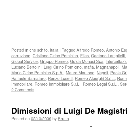
Posted in
che schifo
,
Italia
|
Tagged
Alfredo Romeo
,
Antonio Es
corruzione
,
Cristiano Cirino Pomicino
,
Filas
,
Gaetano Lampitelli
,
Global Service
,
Gruppo Romeo
,
Guida Monaci Spa
,
intercettazi
Luciano Bertolini
,
Luigi Cirino Pomicino
,
mafia
,
Magnanapoli
,
Ma
Mario Cirino Pomicino S.p.A.
,
Mauro Mautone
,
Napoli
,
Paola Gri
Raffaele Sarnataro
,
Renzo Lusetti
,
Romeo Alberghi S.r.L.
,
Romeo
Immobiliare
,
Romeo Immobiliare S.r.L.
,
Romeo Legal S.r.L.
,
Ser
2 Comments
Dimissioni di Luigi De Magistr
Posted on
02/10/2009
by
Bruno