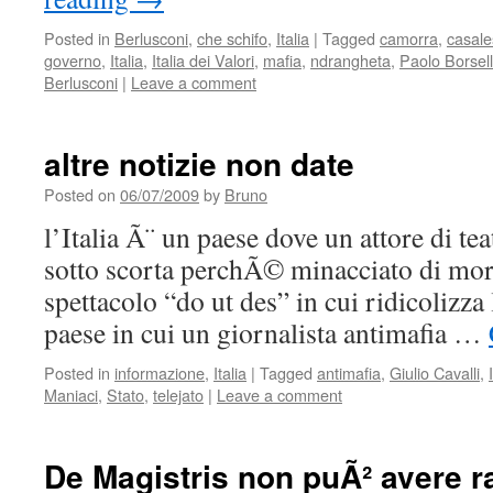
Posted in
Berlusconi
,
che schifo
,
Italia
|
Tagged
camorra
,
casale
governo
,
Italia
,
Italia dei Valori
,
mafia
,
ndrangheta
,
Paolo Borsell
Berlusconi
|
Leave a comment
altre notizie non date
Posted on
06/07/2009
by
Bruno
l’Italia Ã¨ un paese dove un attore di te
sotto scorta perchÃ© minacciato di mor
spettacolo “do ut des” in cui ridicolizza 
paese in cui un giornalista antimafia …
Posted in
informazione
,
Italia
|
Tagged
antimafia
,
Giulio Cavalli
,
Maniaci
,
Stato
,
telejato
|
Leave a comment
De Magistris non puÃ² avere r