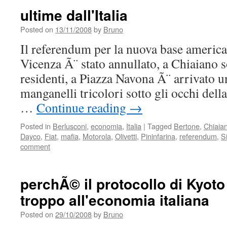
ultime dall'Italia
Posted on
13/11/2008
by
Bruno
Il referendum per la nuova base americ
Vicenza Ã¨ stato annullato, a Chiaiano so
residenti, a Piazza Navona Ã¨ arrivato 
manganelli tricolori sotto gli occhi dell
…
Continue reading
→
Posted in
Berlusconi
,
economia
,
Italia
|
Tagged
Bertone
,
Chiaia
Dayco
,
Fiat
,
mafia
,
Motorola
,
Olivetti
,
Pininfarina
,
referendum
,
S
comment
perchÃ© il protocollo di Kyot
troppo all'economia italiana
Posted on
29/10/2008
by
Bruno