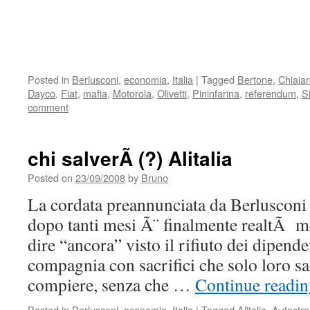
Posted in
Berlusconi
,
economia
,
Italia
|
Tagged
Bertone
,
Chiaia
Dayco
,
Fiat
,
mafia
,
Motorola
,
Olivetti
,
Pininfarina
,
referendum
,
S
comment
chi salverÃ (?) Alitalia
Posted on
23/09/2008
by
Bruno
La cordata preannunciata da Berlusconi 
dopo tanti mesi Ã¨ finalmente realtÃ m
dire “ancora” visto il rifiuto dei dipende
compagnia con sacrifici che solo loro s
compiere, senza che …
Continue readi
Posted in
Berlusconi
,
economia
,
Italia
|
Tagged
Alitalia
,
Autostr