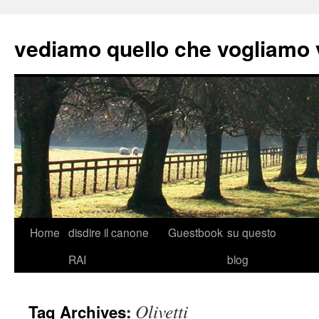
vediamo quello che vogliamo
Skip
Home
disdire il canone
Guestbook
su questo
to
RAI
blog
content
Olivetti
Tag Archives: