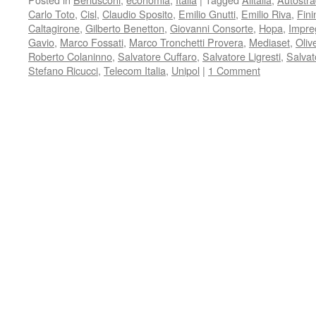
Carlo Toto
,
Cisl
,
Claudio Sposito
,
Emilio Gnutti
,
Emilio Riva
,
Fini
Caltagirone
,
Gilberto Benetton
,
Giovanni Consorte
,
Hopa
,
Impre
Gavio
,
Marco Fossati
,
Marco Tronchetti Provera
,
Mediaset
,
Olive
Roberto Colaninno
,
Salvatore Cuffaro
,
Salvatore Ligresti
,
Salva
Stefano Ricucci
,
Telecom Italia
,
Unipol
|
1 Comment