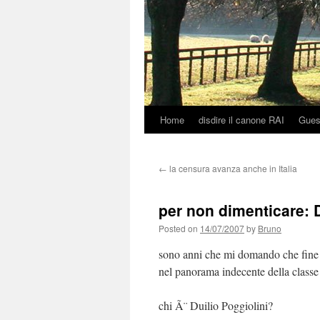
Home
disdire il canone RAI
Gues
Skip
to
←
la censura avanza anche in Italia
content
per non dimenticare: D
Posted on
14/07/2007
by
Bruno
sono anni che mi domando che fine h
nel panorama indecente della classe 
chi Ã¨ Duilio Poggiolini?