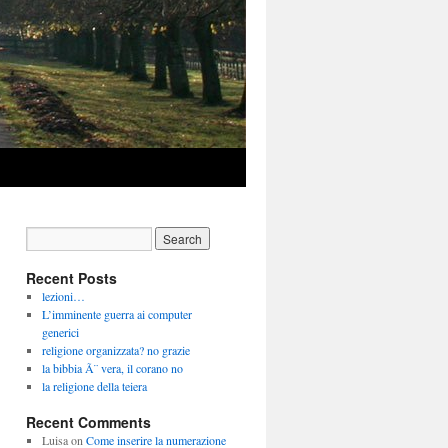
Recent Posts
lezioni…
L’imminente guerra ai computer
generici
religione organizzata? no grazie
la bibbia Ã¨ vera, il corano no
la religione della teiera
Recent Comments
Luisa
on
Come inserire la numerazione