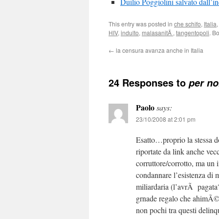
Duilio Poggiolini salvato dall’in
This entry was posted in
che schifo
,
Italia
HIV
,
indulto
,
malasanitÃ
,
tangentopoli
. B
←
la censura avanza anche in Italia
24 Responses to
per no
Paolo
says:
23/10/2008 at 2:01 pm
Esatto…proprio la stessa do
riportate da link anche vec
corruttore/corrotto, ma un 
condannare l’esistenza di 
miliardaria (l’avrÃ pagata?-
grnade regalo che ahimÃ© la
non pochi tra questi delin