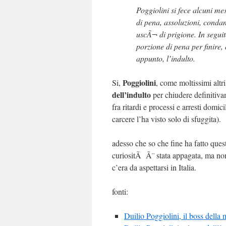
Poggiolini si fece alcuni mes
di pena, assoluzioni, condan
uscÃ¬ di prigione. In seguit
porzione di pena per finire, 
appunto, l’indulto.
Poggiolini
Si,
, come moltissimi altri 
dell’indulto
per chiudere definitivam
fra ritardi e processi e arresti domic
carcere l’ha visto solo di sfuggita).
adesso che so che fine ha fatto que
curiositÃ Ã¨ stata appagata, ma no
c’era da aspettarsi in Italia.
fonti:
Duilio Poggiolini, il boss della