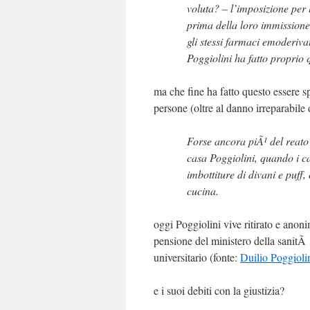
voluta? – l’imposizione per 
prima della loro immissione 
gli stessi farmaci emoderiva
Poggiolini ha fatto proprio 
ma che fine ha fatto questo essere 
persone (oltre al danno irreparabile 
Forse ancora piÃ¹ del reato s
casa Poggiolini, quando i c
imbottiture di divani e puff, 
cucina.
oggi Poggiolini vive ritirato e anon
pensione del ministero della sanitÃ
universitario (fonte:
Duilio Poggiolin
e i suoi debiti con la giustizia?