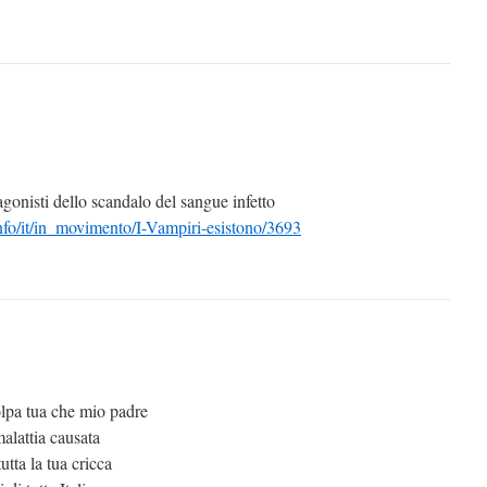
agonisti dello scandalo del sangue infetto
nfo/it/in_movimento/I-Vampiri-esistono/3693
lpa tua che mio padre
malattia causata
utta la tua cricca