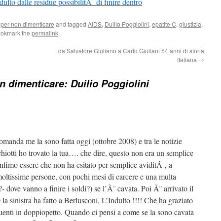
dulto dalle residue possibilitÃ di finire dentro
,
per non dimenticare
and tagged
AIDS
,
Duilio Poggiolini
,
epatite C
,
giustizia
,
ookmark the
permalink
.
da Salvatore Giuliano a Carlo Giuliani 54 anni di storia
Italiana
→
n dimenticare: Duilio Poggiolini
manda me la sono fatta oggi (ottobre 2008) e tra le notizie
chiotti ho trovato la tua…. che dire, questo non era un semplice
infimo essere che non ha esitato per semplice aviditÃ , a
moltissime persone, con pochi mesi di carcere e una multa
 dove vanno a finire i soldi?) se l’Ã¨ cavata. Poi Ã¨ arrivato il
 sinistra ha fatto a Berlusconi, L’Indulto !!!! Che ha graziato
quenti in doppiopetto. Quando ci pensi a come se la sono cavata