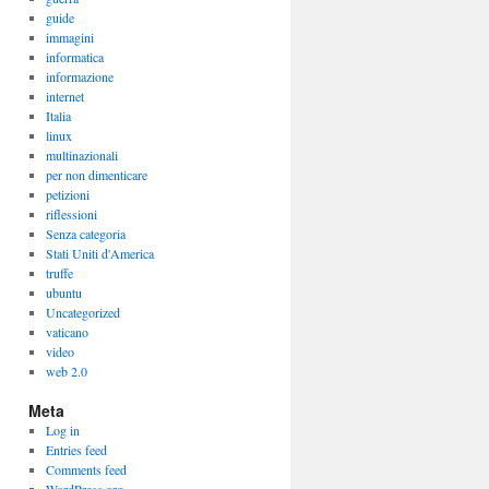
guide
immagini
informatica
informazione
internet
Italia
linux
multinazionali
per non dimenticare
petizioni
riflessioni
Senza categoria
Stati Uniti d'America
truffe
ubuntu
Uncategorized
vaticano
video
web 2.0
Meta
Log in
Entries feed
Comments feed