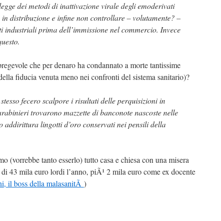
legge dei metodi di inattivazione virale degli emoderivati
in distribuzione e infine non controllare – volutamente? –
ti industriali prima dell’immissione nel commercio. Invece
questo.
spregevole che per denaro ha condannato a morte tantissime
della fiducia venuta meno nei confronti del sistema sanitario)?
tesso fecero scalpore i risultati delle perquisizioni in
arabinieri trovarono mazzette di banconote nascoste nelle
o addirittura lingotti d’oro conservati nei pensili della
imo (vorrebbe tanto esserlo) tutto casa e chiesa con una misera
 di 43 mila euro lordi l’anno, piÃ¹ 2 mila euro come ex docente
i, il boss della malasanitÃ
)