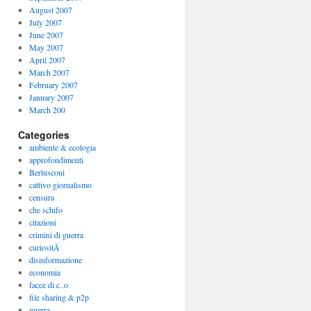
August 2007
July 2007
June 2007
May 2007
April 2007
March 2007
February 2007
January 2007
March 200
Categories
ambiente & ecologia
approfondimenti
Berlusconi
cattivo giornalismo
censura
che schifo
citazioni
crimini di guerra
curiositÃ
disinformazione
economia
facce di c..o
file sharing & p2p
guerra