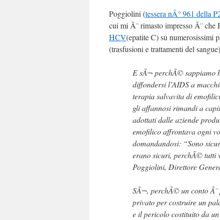
Poggiolini (
tessera nÂ° 961 della P
cui mi Ã¨ rimasto impresso Ã¨ che P
HCV
(epatite C) su numerosissimi p
(trasfusioni e trattamenti del sangue)
E sÃ¬ perchÃ© sappiamo ben
diffondersi l’AIDS a macchia
terapia salvavita di emofili
gli affannosi rimandi a capi
adottati dalle aziende produ
emofilico affrontava ogni vo
domandandosi: “Sono sicur
erano sicuri, perchÃ© tutti v
Poggiolini, Direttore Gener
SÃ¬, perchÃ© un conto Ã¨ p
privato per costruire un pa
e il pericolo costituito da 