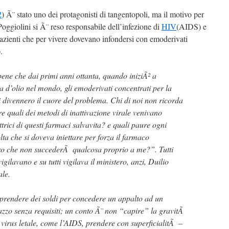
2
) Ã¨ stato uno dei protagonisti di tangentopoli, ma il motivo per
oggiolini si Ã¨ reso responsabile dell’infezione di
HIV
(AIDS) e
azienti che per vivere dovevano infondersi con emoderivati
.
e che dai primi anni ottanta, quando iniziÃ² a
 d’olio nel mondo, gli emoderivati concentrati per la
ci divennero il cuore del problema. Chi di noi non ricorda
re quali dei metodi di inattivazione virale venivano
ttrici di questi farmaci salvavita? e quali paure ogni
lta che si doveva iniettare per forza il farmaco
o che non succederÃ qualcosa proprio a me?”. Tutti
igilavano e su tutti vigilava il ministero, anzi, Duilio
ale.
rendere dei soldi per concedere un appalto ad un
lazzo senza requisiti; un conto Ã¨ non “capire” la gravitÃ
un virus letale, come l’AIDS, prendere con superficialitÃ –