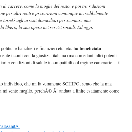
i di carcere, come la moglie del resto, e poi tra riduzioni
ne per altri reati e prescrizioni comunque incredibilmente
o tornÃ² agli arresti domiciliari per scontare una
da libero, la sua opera nei servizi sociali. Ed oggi,
ha beneficiato
politici e banchieri e finanzieri etc. etc.
ente i conti con la giustizia italiana (ma come tanti altri potenti
iliari e condizioni di salute incompatibili col regime carcerario… il
sto individuo, che mi fa veramente SCHIFO, sento che la mia
n mi sento meglio, perchÃ© Ã¨ andata a finire esattamente come
 malasanitÃ