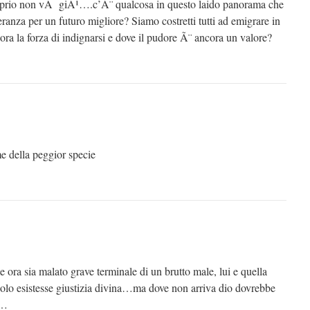
proprio non vÃ giÃ¹….c’Ã¨ qualcosa in questo laido panorama che
ranza per un futuro migliore? Siamo costretti tutti ad emigrare in
ora la forza di indignarsi e dove il pudore Ã¨ ancora un valore?
e della peggior specie
ora sia malato grave terminale di un brutto male, lui e quella
 solo esistesse giustizia divina…ma dove non arriva dio dovrebbe
a…