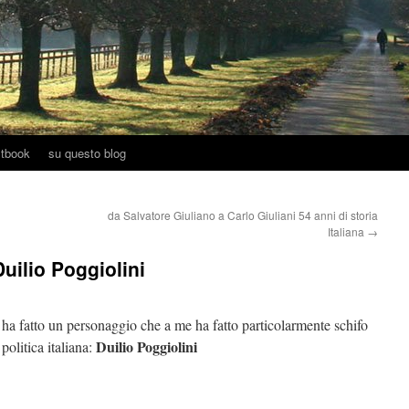
tbook
su questo blog
da Salvatore Giuliano a Carlo Giuliani 54 anni di storia
Italiana
→
uilio Poggiolini
a fatto un personaggio che a me ha fatto particolarmente schifo
Duilio Poggiolini
politica italiana: