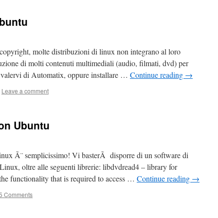
ubuntu
e copyright, molte distribuzioni di linux non integrano al loro
uzione di molti contenuti multimediali (audio, filmati, dvd) per
avvalervi di Automatix, oppure installare …
Continue reading
→
Leave a comment
con Ubuntu
ux Ã¨ semplicissimo! Vi basterÃ disporre di un software di
x, oltre alle seguenti librerie: libdvdread4 – library for
e functionality that is required to access …
Continue reading
→
5 Comments