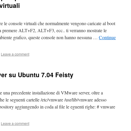
irtuali
re le console virtuali che normalmente vengono caricate al boot
vi a premere ALT+F2, ALT+F3, ecc.. ti verranno mostrate le
mbiente grafico, queste console non hanno nessuna …
Continue
Leave a comment
ver su Ubuntu 7.04 Feisty
e una precedente installazione di VMware server, oltre a
che le seguenti cartelle /etc/vmware /usr/lib/vmware adesso
repository aggiungendo in coda al file le eguenti righe: # vmware
Leave a comment