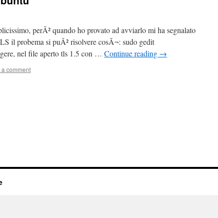
Ubuntu
icissimo, perÃ² quando ho provato ad avviarlo mi ha segnalato
TLS il probema si puÃ² risolvere cosÃ¬: sudo gedit
ggere, nel file aperto tls 1.5 con …
Continue reading
→
 a comment
e