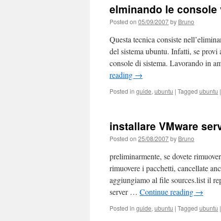
elminando le console v
Posted on
05/09/2007
by
Bruno
Questa tecnica consiste nell’elimina
del sistema ubuntu. Infatti, se pro
console di sistema. Lavorando in a
reading
→
Posted in
guide
,
ubuntu
|
Tagged
ubuntu
|
installare VMware ser
Posted on
25/08/2007
by
Bruno
preliminarmente, se dovete rimuover
rimuovere i pacchetti, cancellate an
aggiungiamo al file sources.list il 
server …
Continue reading
→
Posted in
guide
,
ubuntu
|
Tagged
ubuntu
|