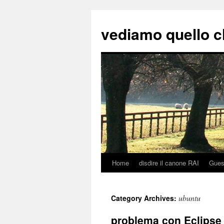
vediamo quello c
Home
disdire il canone RAI
Gues
Skip
to
ubuntu
Category Archives:
content
problema con Eclipse 