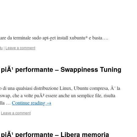
tare da terminale sudo apt-get install xubuntu* e basta….
tu
|
Leave a comment
piÃ¹ performante – Swappiness Tuning
izzo di una qualsiasi distribuzione Linux, Ubuntu compresa, Ã¨ la
 swap, che a volte puÃ² essere anche un semplice file, risulta
della …
Continue reading
→
Leave a comment
piÃ¹ performante – Libera memoria