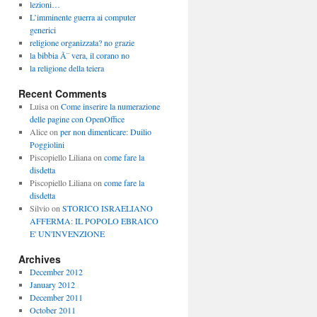
lezioni…
L’imminente guerra ai computer
generici
religione organizzata? no grazie
la bibbia Ã¨ vera, il corano no
la religione della teiera
Recent Comments
Luisa
on
Come inserire la numerazione
delle pagine con OpenOffice
Alice
on
per non dimenticare: Duilio
Poggiolini
Piscopiello Liliana
on
come fare la
disdetta
Piscopiello Liliana
on
come fare la
disdetta
Silvio
on
STORICO ISRAELIANO
AFFERMA: IL POPOLO EBRAICO
E' UN'INVENZIONE
Archives
December 2012
January 2012
December 2011
October 2011