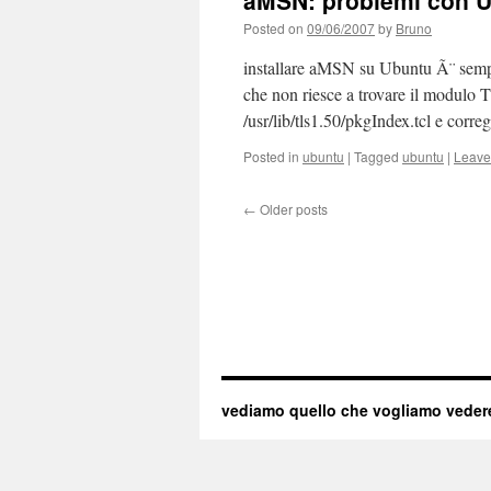
aMSN: problemi con 
Posted on
09/06/2007
by
Bruno
installare aMSN su Ubuntu Ã¨ sempl
che non riesce a trovare il modulo 
/usr/lib/tls1.50/pkgIndex.tcl e corre
Posted in
ubuntu
|
Tagged
ubuntu
|
Leave
←
Older posts
vediamo quello che vogliamo veder