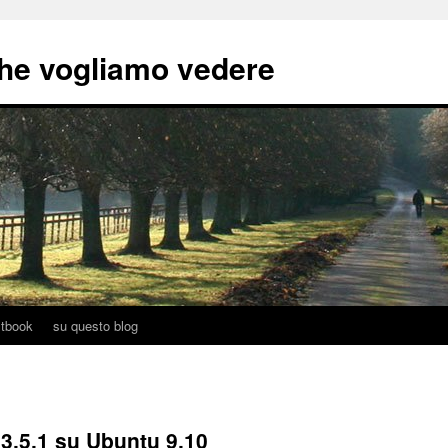
he vogliamo vedere
tbook
su questo blog
3.5.1 su Ubuntu 9.10