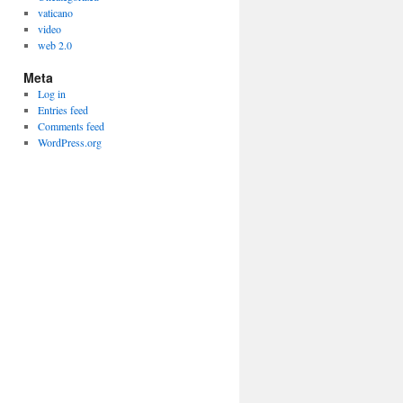
vaticano
video
web 2.0
Meta
Log in
Entries feed
Comments feed
WordPress.org