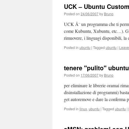
UCK – Ubuntu Customi
Posted on
24/06/2007
by
Bruno
UCK Ã¨ un programma che ti permet
come Kubuntu, Xubuntu, etc…). Gra
rimuovere, i linguagi disponibili, 
Posted in
ubuntu
|
Tagged
ubuntu
|
Leave
tenere "pulito" ubuntu
Posted on
17/06/2007
by
Bruno
per eliminare le librerie oramai rima
disinstallazione di programmi) basta
get autoremove e dare la conferma 
Posted in
linux
,
ubuntu
|
Tagged
ubuntu
|