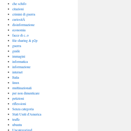
che schifo
citazioni
crimini di guerra
curiositÃ
disinformazione
economia
facce di c..o
file sharing & p2p
guerra
guide
immagini
informatica
informazione
internet
Italia
linux
multinazionali
per non dimenticare
petizioni
riflessioni
Senza categoria
Stati Uniti d'America
truffe
ubuntu
Uncategorized