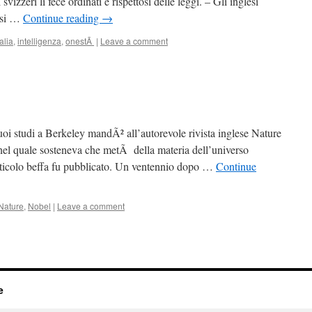
vizzeri li fece ordinati e rispettosi delle leggi. – Gli inglesi
nesi …
Continue reading
→
talia
,
intelligenza
,
onestÃ
|
Leave a comment
uoi studi a Berkeley mandÃ² all’autorevole rivista inglese Nature
 nel quale sosteneva che metÃ della materia dell’universo
articolo beffa fu pubblicato. Un ventennio dopo …
Continue
Nature
,
Nobel
|
Leave a comment
e