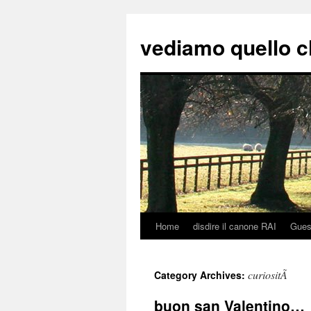
vediamo quello c
Home
disdire il canone RAI
Gues
Skip
to
curiositÃ
Category Archives:
content
buon san Valentino…