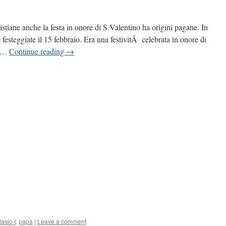
ristiane anche la festa in onore di S.Valentino ha origini pagane. In
e festeggiate il 15 febbraio. Era una festivitÃ celebrata in onore di
e …
Continue reading
→
asio I
,
papa
|
Leave a comment