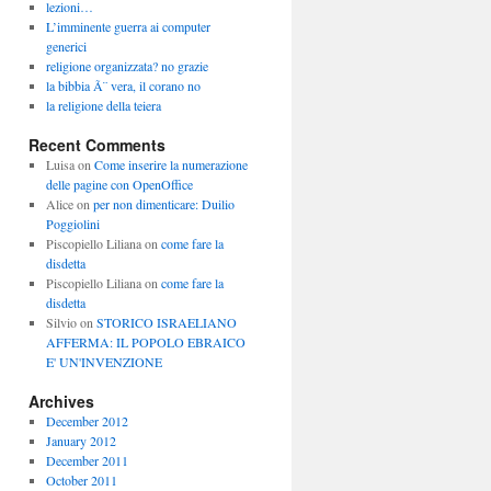
lezioni…
L’imminente guerra ai computer
generici
religione organizzata? no grazie
la bibbia Ã¨ vera, il corano no
la religione della teiera
Recent Comments
Luisa
on
Come inserire la numerazione
delle pagine con OpenOffice
Alice
on
per non dimenticare: Duilio
Poggiolini
Piscopiello Liliana
on
come fare la
disdetta
Piscopiello Liliana
on
come fare la
disdetta
Silvio
on
STORICO ISRAELIANO
AFFERMA: IL POPOLO EBRAICO
E' UN'INVENZIONE
Archives
December 2012
January 2012
December 2011
October 2011