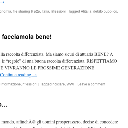
→
onomia
,
file sharing & p2p
,
Italia
,
riflessioni
|
Tagged
Alitalia
,
debito pubblico
,
: facciamola bene!
la raccolta differenziata. Ma siamo sicuri di attuarla BENE? A
F, le “regole” di una buona raccolta differenziata. RISPETTIAMO
O E VIVRANNO LE PROSSIME GENERAZIONI!
Continue reading
→
,
informazione
,
riflessioni
|
Tagged
riciclare
,
WWF
|
Leave a comment
to…
l mondo, affinchÃ© gli uomini prosperassero, decise di concedere