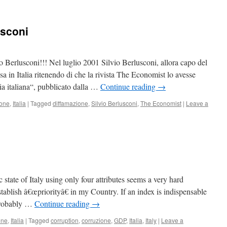
usconi
 Berlusconi!!! Nel luglio 2001 Silvio Berlusconi, allora capo del
sa in Italia ritenendo di che la rivista The Economist lo avesse
ia italiana“, pubblicato dalla …
Continue reading
→
ione
,
Italia
|
Tagged
diffamazione
,
Silvio Berlusconi
,
The Economist
|
Leave a
tate of Italy using only four attributes seems a very hard
tablish â€œpriorityâ€ in my Country. If an index is indispensable
 probably …
Continue reading
→
one
,
Italia
|
Tagged
corruption
,
corruzione
,
GDP
,
Italia
,
Italy
|
Leave a