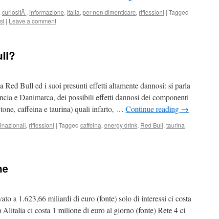
,
curiositÃ
,
informazione
,
Italia
,
per non dimenticare
,
riflessioni
|
Tagged
si
|
Leave a comment
ull?
 Red Bull ed i suoi presunti effetti altamente dannosi: si parla
ncia e Danimarca, dei possibili effetti dannosi dei componenti
one, caffeina e taurina) quali infarto, …
Continue reading
→
inazionali
,
riflessioni
|
Tagged
caffeina
,
energy drink
,
Red Bull
,
taurina
|
ne
ato a 1.623,66 miliardi di euro (fonte) solo di interessi ci costa
 Alitalia ci costa 1 milione di euro al giorno (fonte) Rete 4 ci