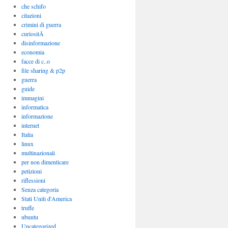
che schifo
citazioni
crimini di guerra
curiositÃ
disinformazione
economia
facce di c..o
file sharing & p2p
guerra
guide
immagini
informatica
informazione
internet
Italia
linux
multinazionali
per non dimenticare
petizioni
riflessioni
Senza categoria
Stati Uniti d'America
truffe
ubuntu
Uncategorized