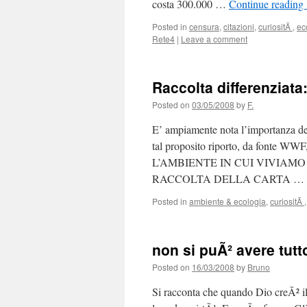
costa 300.000 …
Continue reading
Posted in
censura
,
citazioni
,
curiositÃ
,
ec
Rete4
|
Leave a comment
Raccolta differenziata
Posted on
03/05/2008
by
F.
E’ ampiamente nota l’importanza del
tal proposito riporto, da fonte WW
L’AMBIENTE IN CUI VIVIAM
RACCOLTA DELLA CARTA …
Posted in
ambiente & ecologia
,
curiositÃ
non si puÃ² avere tut
Posted on
16/03/2008
by
Bruno
Si racconta che quando Dio creÃ² i