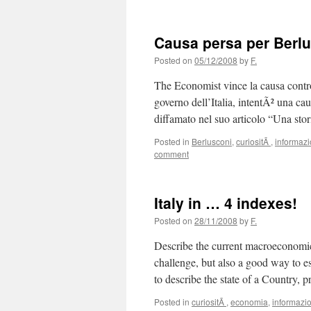
Causa persa per Berl
Posted on
05/12/2008
by
F.
The Economist vince la causa contro
governo dell’Italia, intentÃ² una cau
diffamato nel suo articolo “Una stor
Posted in
Berlusconi
,
curiositÃ
,
informaz
comment
Italy in … 4 indexes!
Posted on
28/11/2008
by
F.
Describe the current macroeconomic s
challenge, but also a good way to es
to describe the state of a Country,
Posted in
curiositÃ
,
economia
,
informazi