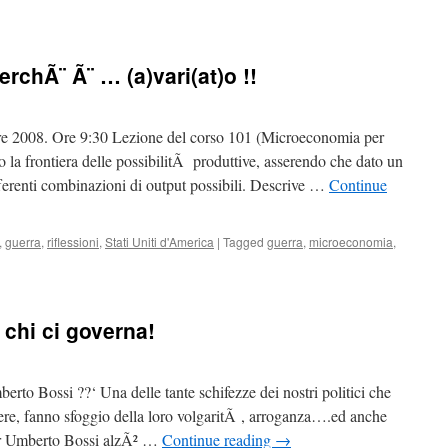
erchÃ¨ Ã¨ … (a)vari(at)o !!
re 2008. Ore 9:30 Lezione del corso 101 (Microeconomia per
o la frontiera delle possibilitÃ produttive, asserendo che dato un
ifferenti combinazioni di output possibili. Descrive …
Continue
,
guerra
,
riflessioni
,
Stati Uniti d'America
|
Tagged
guerra
,
microeconomia
,
 chi ci governa!
berto Bossi ??‘ Una delle tante schifezze dei nostri politici che
ere, fanno sfoggio della loro volgaritÃ , arroganza….ed anche
our Umberto Bossi alzÃ² …
Continue reading
→