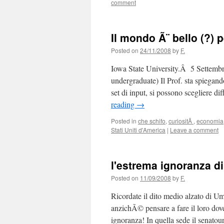
comment
Il mondo Ã¨ bello (?) p
Posted on
24/11/2008
by
F.
Iowa State University.Â 5 Settemb
undergraduate) Il Prof. sta spiegand
set di input, si possono scegliere d
reading
→
Posted in
che schifo
,
curiositÃ
,
economia
Stati Uniti d'America
|
Leave a comment
l'estrema ignoranza di
Posted on
11/09/2008
by
F.
Ricordate il dito medio alzato di Um
anzichÃ© pensare a fare il loro dov
ignoranza! In quella sede il senat