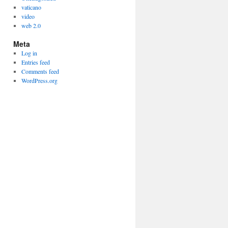
vaticano
video
web 2.0
Meta
Log in
Entries feed
Comments feed
WordPress.org