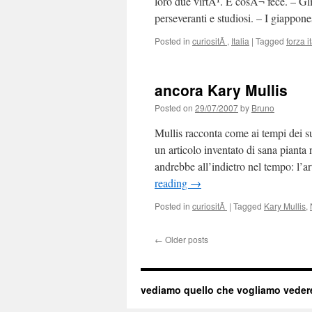
loro due virtÃ¹. E cosÃ¬ fece. – Gli s
perseveranti e studiosi. – I giappo
Posted in
curiositÃ
,
Italia
|
Tagged
forza i
ancora Kary Mullis
Posted on
29/07/2007
by
Bruno
Mullis racconta come ai tempi dei s
un articolo inventato di sana pianta
andrebbe all’indietro nel tempo: l’
reading
→
Posted in
curiositÃ
|
Tagged
Kary Mullis
,
←
Older posts
vediamo quello che vogliamo veder