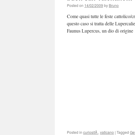
Posted on
14/02/2009
by
Bruno
Come quasi tutte le feste cattolico/c
questo caso si tratta delle Lupercali
Faunus Lupercus, un dio di origin
Posted in
curiositÃ
,
vaticano
|
Tagged
Gel