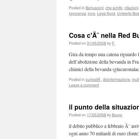
Posted in
Berlusconi
,
che schifo
,
citazioni
ignoranza
,
inno
,
Lega Nord
,
Umberto Bos
Cosa c'Ã¨ nella Red B
Posted on
31/05/2008
by
F.
Gira da tempo una catena riguardo la
dell’abolizione della bevanda in Fra
chimici della bevanda (glucuronalact
Posted in
curiositÃ
,
disinformazione
,
mult
Leave a comment
il punto della situazio
Posted on
17/05/2008
by
Bruno
il debito pubblico a febbraio Ã¨ arriv
ogni anno 70 miliardi di euro (fonte)