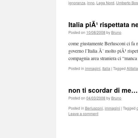
ignoranza
,
inno
,
Lega Nord
,
Umberto Bos
Italia piÃ¹ rispettata 
Posted on
10/08/2008
by
Bruno
come giustamente Berlusconi ci fa n
governo l’Italia Ã¨ molto piÃ¹ rispe
compagnia area straniera ci “manca
Posted in
immagini
,
Italia
|
Tagged
Alitalia
non ti scordar di me…
Posted on
04/03/2008
by
Bruno
Posted in
Berlusconi
,
immagini
|
Tagged
Leave a comment