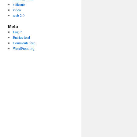
vaticano
video
web 2.0
Meta
Log in
Entries feed
Comments feed
WordPress.org