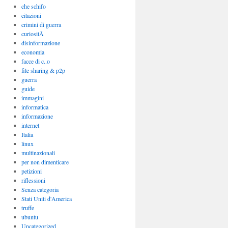
che schifo
citazioni
crimini di guerra
curiositÃ
disinformazione
economia
facce di c..o
file sharing & p2p
guerra
guide
immagini
informatica
informazione
internet
Italia
linux
multinazionali
per non dimenticare
petizioni
riflessioni
Senza categoria
Stati Uniti d'America
truffe
ubuntu
Uncategorized