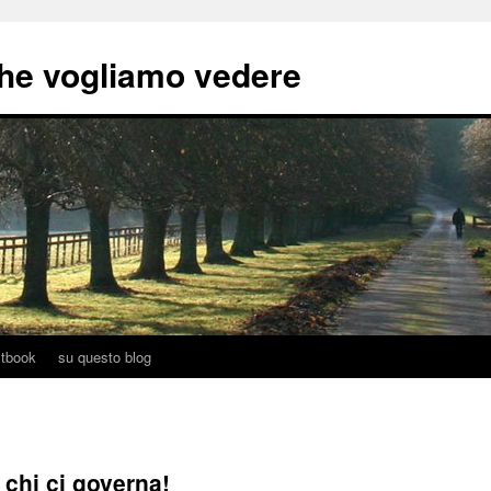
he vogliamo vedere
tbook
su questo blog
 chi ci governa!