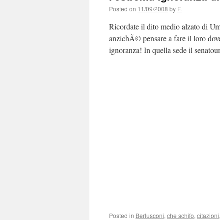
Posted on
11/09/2008
by
F.
Ricordate il dito medio alzato di Um
anzichÃ© pensare a fare il loro dov
ignoranza! In quella sede il senat
Posted in
Berlusconi
,
che schifo
,
citazioni