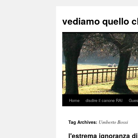
vediamo quello c
Home
disdire il canone RAI
Gues
Skip
to
Umberto Bossi
Tag Archives:
content
l'estrema ignoranza di