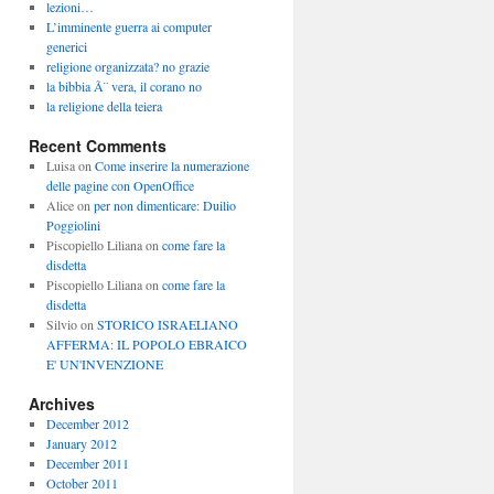
lezioni…
L’imminente guerra ai computer
generici
religione organizzata? no grazie
la bibbia Ã¨ vera, il corano no
la religione della teiera
Recent Comments
Luisa
on
Come inserire la numerazione
delle pagine con OpenOffice
Alice
on
per non dimenticare: Duilio
Poggiolini
Piscopiello Liliana
on
come fare la
disdetta
Piscopiello Liliana
on
come fare la
disdetta
Silvio
on
STORICO ISRAELIANO
AFFERMA: IL POPOLO EBRAICO
E' UN'INVENZIONE
Archives
December 2012
January 2012
December 2011
October 2011