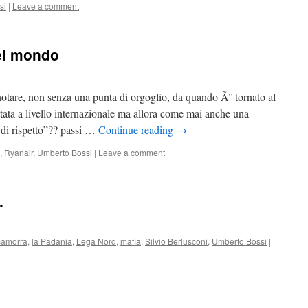
si
|
Leave a comment
nel mondo
otare, non senza una punta di orgoglio, da quando Ã¨ tornato al
ttata a livello internazionale ma allora come mai anche una
 di rispetto”?? passi …
Continue reading
→
,
Ryanair
,
Umberto Bossi
|
Leave a comment
.
camorra
,
la Padania
,
Lega Nord
,
mafia
,
Silvio Berlusconi
,
Umberto Bossi
|