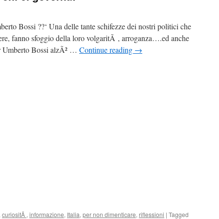
berto Bossi ??‘ Una delle tante schifezze dei nostri politici che
ere, fanno sfoggio della loro volgaritÃ , arroganza….ed anche
our Umberto Bossi alzÃ² …
Continue reading
→
,
curiositÃ
,
informazione
,
Italia
,
per non dimenticare
,
riflessioni
|
Tagged