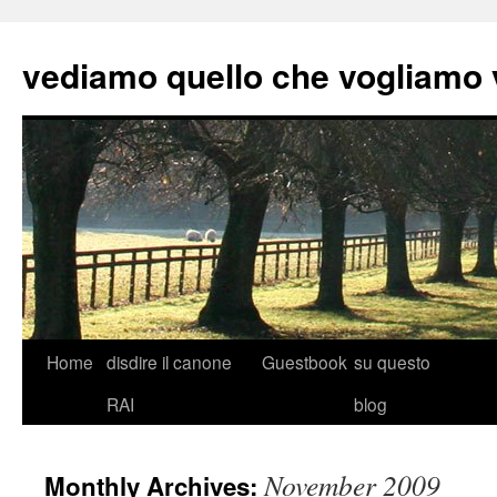
vediamo quello che vogliamo
Skip
Home
disdire il canone
Guestbook
su questo
to
RAI
blog
content
November 2009
Monthly Archives: