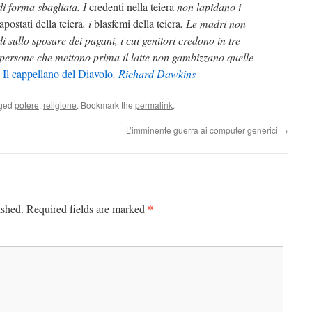
di forma sbagliata. I
credenti nella teiera
non lapidano i
apostati della teiera
, i
blasfemi della teiera
. Le madri non
li sullo sposare dei pagani, i cui genitori credono in tre
e persone che mettono prima il latte non gambizzano quelle
Â
Il cappellano del Diavolo
,
Richard Dawkins
gged
potere
,
religione
. Bookmark the
permalink
.
L’imminente guerra ai computer generici
→
*
ished.
Required fields are marked