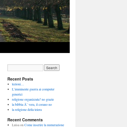
Recent Posts
lezioni…
L’imminente guerra ai computer
generici
religione organizzata? no grazie
la bibbia Ã¨ vera, il corano no
la religione della teiera
Recent Comments
Luisa
on
Come inserire la numerazione