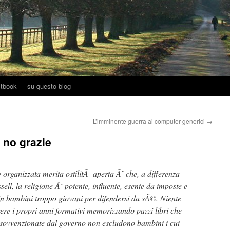
tbook
su questo blog
L’imminente guerra ai computer generici
→
 no grazie
ne organizzata merita ostilitÃ aperta Ã¨ che, a differenza
ssell, la religione Ã¨ potente, influente, esente da imposte e
in bambini troppo giovani per difendersi da sÃ©. Niente
ere i propri anni formativi memorizzando pazzi libri che
e sovvenzionate dal governo non escludono bambini i cui