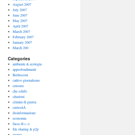
August 2007
July 2007
June 2007
May 2007
April 2007
March 2007
February 2007
January 2007
March 200
Categories
ambiente & ecologia
approfondimenti
Berlusconi
cattivo giornalismo
censura
che schifo
citazioni
crimini di guerra
curiositÃ
disinformazione
economia
facce di c..o
file sharing & p2p
guerra