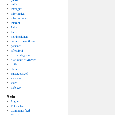
guide
immagini
informatica
informazione
internet
Italia
linux
multinazionali
per non dimenticare
petizioni
riflessioni
Senza categoria
Stati Uniti d'America
truffe
ubuntu
Uncategorized
vaticano
video
web 2.0
Meta
Log in
Entries feed
Comments feed