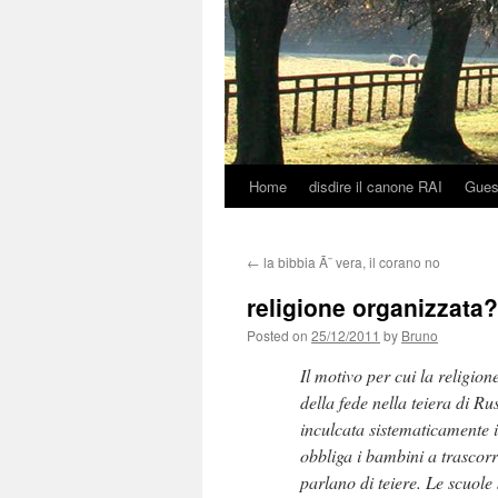
Home
disdire il canone RAI
Gues
Skip
to
←
la bibbia Ã¨ vera, il corano no
content
religione organizzata?
Posted on
25/12/2011
by
Bruno
Il motivo per cui la religio
della fede nella teiera di Ru
inculcata sistematicamente 
obbliga i bambini a trascorr
parlano di teiere. Le scuol