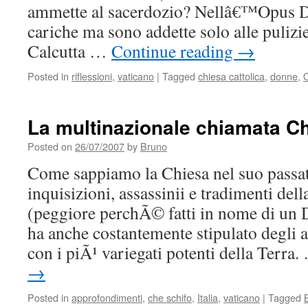
ammette al sacerdozio? Nellâ€™Opus D
cariche ma sono addette solo alle puliz
Calcutta …
Continue reading
→
Posted in
riflessioni
,
vaticano
|
Tagged
chiesa cattolica
,
donne
,
La multinazionale chiamata Ch
Posted on
26/07/2007
by
Bruno
Come sappiamo la Chiesa nel suo passato
inquisizioni, assassinii e tradimenti del
(peggiore perchÃ© fatti in nome di un 
ha anche costantemente stipulato degli 
con i piÃ¹ variegati potenti della Terra
→
Posted in
approfondimenti
,
che schifo
,
Italia
,
vaticano
|
Tagged