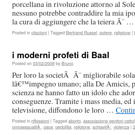
porcellana in rivoluzione attorno al Sole 
nessuno potrebbe contraddire la mia ipo
la cura di aggiungere che la teiera Ã¨ 
Posted in
citazioni
|
Tagged
Bertrand Russel
,
potere
,
religione
|
i moderni profeti di Baal
Posted on
03/02/2009
by
Bruno
Per loro la societÃ Ã¨ migliorabile so
lâ€™impegno umano; alla De Amicis, pe
scienza ne hanno fatto un idolo che ador
conseguenze. Tramite i mass media, ed i
televisione, diffondono le loro …
Conti
Posted in
riflessioni
|
Tagged
aborto
,
associazione genitori cattol
omosessualitÃ
,
pace
,
pedofilia
,
religione
,
schiavitÃ¹
,
violenza
|