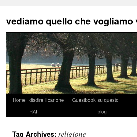
vediamo quello che vogliamo
Skip
Home
disdire il canone
Guestbook
su questo
to
RAI
blog
content
religione
Tag Archives: