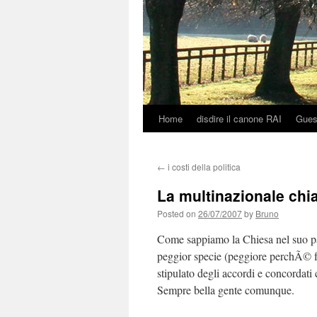
Home
disdire il canone RAI
Gues
Skip
to
←
i costi della politica
content
La multinazionale chi
Posted on
26/07/2007
by
Bruno
Come sappiamo la Chiesa nel suo pass
peggior specie (peggiore perchÃ© f
stipulato degli accordi e concordati 
Sempre bella gente comunque.