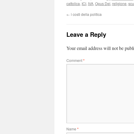
cattolica
,
ICI
,
IVA
,
Opus Dei
,
religione
,
scu
←
i costi della politica
Leave a Reply
Your email address will not be publ
Comment
*
Name
*