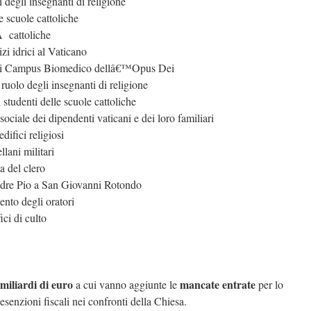
i degli insegnanti di religione
e scuole cattoliche
Ã cattoliche
izi idrici al Vaticano
 di Campus Biomedico dellâ€™Opus Dei
uolo degli insegnanti di religione
 studenti delle scuole cattoliche
sociale dei dipendenti vaticani e dei loro familiari
edifici religiosi
llani militari
a del clero
adre Pio a San Giovanni Rotondo
ento degli oratori
ici di culto
 miliardi di euro
mancate entrate
a cui vanno aggiunte le
per lo
esenzioni fiscali nei confronti della Chiesa.