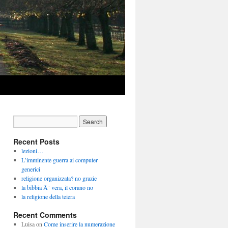
Recent Posts
lezioni…
L’imminente guerra ai computer
generici
religione organizzata? no grazie
la bibbia Ã¨ vera, il corano no
la religione della teiera
Recent Comments
Luisa
on
Come inserire la numerazione