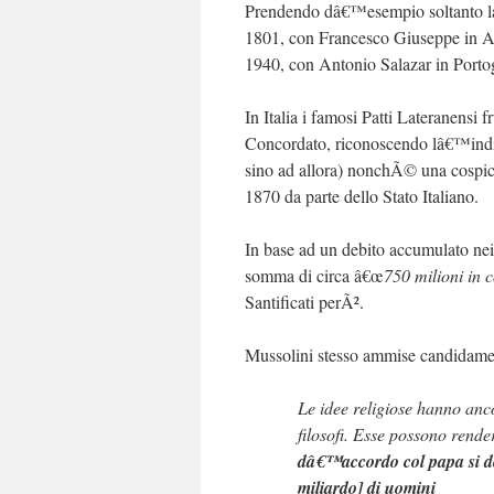
Prendendo dâ€™esempio soltanto la 
1801, con Francesco Giuseppe in Aus
1940, con Antonio Salazar in Porto
In Italia i famosi Patti Lateranensi
Concordato, riconoscendo lâ€™indip
sino ad allora) nonchÃ© una cospic
1870 da parte dello Stato Italiano.
In base ad un debito accumulato nei
somma di circa â€œ
750 milioni in c
Santificati perÃ².
Mussolini stesso ammise candidame
Le idee religiose hanno anc
filosofi. Esse possono rend
dâ€™accordo col papa si do
miliardo] di uomini