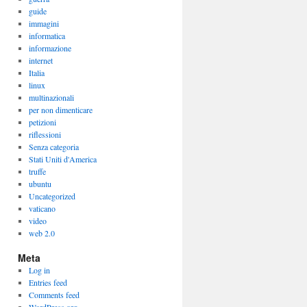
guide
immagini
informatica
informazione
internet
Italia
linux
multinazionali
per non dimenticare
petizioni
riflessioni
Senza categoria
Stati Uniti d'America
truffe
ubuntu
Uncategorized
vaticano
video
web 2.0
Meta
Log in
Entries feed
Comments feed