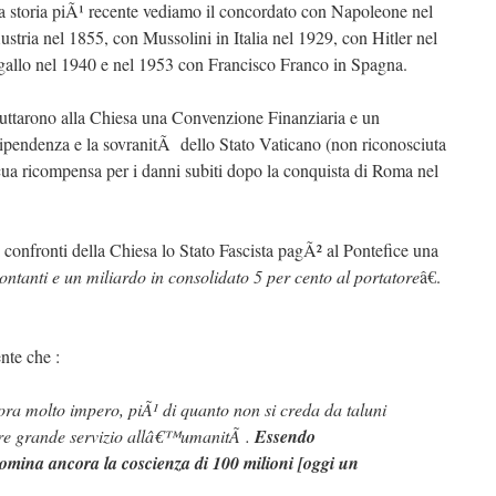
storia piÃ¹ recente vediamo il concordato con Napoleone nel
tria nel 1855, con Mussolini in Italia nel 1929, con Hitler nel
gallo nel 1940 e nel 1953 con Francisco Franco in Spagna.
 fruttarono alla Chiesa una Convenzione Finanziaria e un
endenza e la sovranitÃ dello Stato Vaticano (non riconosciuta
ua ricompensa per i danni subiti dopo la conquista di Roma nel
 confronti della Chiesa lo Stato Fascista pagÃ² al Pontefice una
ontanti e un miliardo in consolidato 5 per cento al portatore
â€.
nte che :
ora molto impero, piÃ¹ di quanto non si creda da taluni
ere grande servizio allâ€™umanitÃ .
Essendo
mina ancora la coscienza di 100 milioni [oggi un