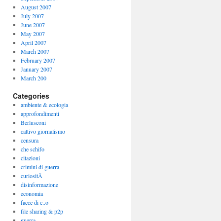
August 2007
July 2007
June 2007
May 2007
April 2007
March 2007
February 2007
January 2007
March 200
Categories
ambiente & ecologia
approfondimenti
Berlusconi
cattivo giornalismo
censura
che schifo
citazioni
crimini di guerra
curiositÃ
disinformazione
economia
facce di c..o
file sharing & p2p
guerra