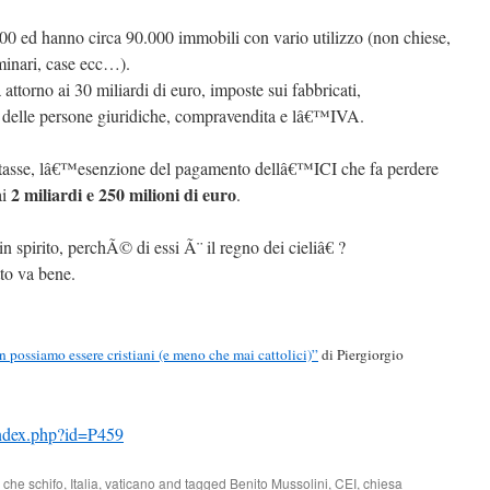
.000 ed hanno circa 90.000 immobili con vario utilizzo (non chiese,
minari, case ecc…).
attorno ai 30 miliardi di euro, imposte sui fabbricati,
o delle persone giuridiche, compravendita e lâ€™IVA.
stasse, lâ€™esenzione del pagamento dellâ€™ICI che fa perdere
2 miliardi e 250 milioni di euro
ai
.
 spirito, perchÃ© di essi Ã¨ il regno dei cieliâ€ ?
tto va bene.
possiamo essere cristiani (e meno che mai cattolici)”
di Piergiorgio
index.php?id=P459
,
che schifo
,
Italia
,
vaticano
and tagged
Benito Mussolini
,
CEI
,
chiesa