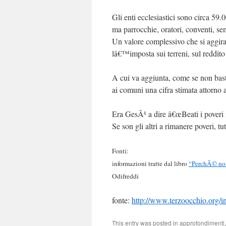
Gli enti ecclesiastici sono circa 59
ma parrocchie, oratori, conventi, se
Un valore complessivo che si aggira 
lâ€™imposta sui terreni, sul reddit
A cui va aggiunta, come se non ba
ai comuni una cifra stimata attorno 
Era GesÃ¹ a dire â€œBeati i poveri in
Se son gli altri a rimanere poveri, tu
Fonti:
informazioni tratte dal libro
“PerchÃ© non 
Odifreddi
fonte:
http://www.terzoocchio.org/
This entry was posted in
approfondimenti