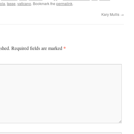
ola
,
tasse
,
vaticano
. Bookmark the
permalink
.
Kary Mullis
→
*
ished.
Required fields are marked