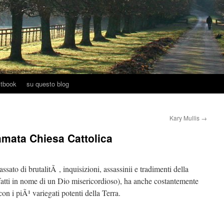
tbook
su questo blog
Kary Mullis
→
amata Chiesa Cattolica
ato di brutalitÃ , inquisizioni, assassinii e tradimenti della
atti in nome di un Dio misericordioso), ha anche costantemente
con i piÃ¹ variegati potenti della Terra.