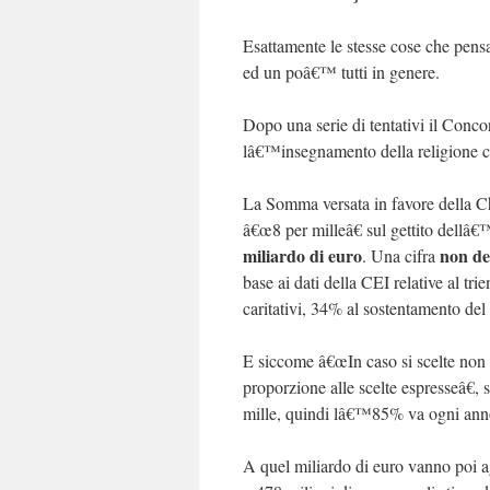
Esattamente le stesse cose che pensa
ed un poâ€™ tutti in genere.
Dopo una serie di tentativi il Conc
lâ€™insegnamento della religione ca
La Somma versata in favore della Ch
â€œ8 per milleâ€ sul gettito dellâ
miliardo di euro
non de
. Una cifra
base ai dati della CEI relative al tr
caritativi, 34% al sostentamento del
E siccome â€œIn caso si scelte non es
proporzione alle scelte espresseâ€, 
mille, quindi lâ€™85% va ogni anno 
A quel miliardo di euro vanno poi a