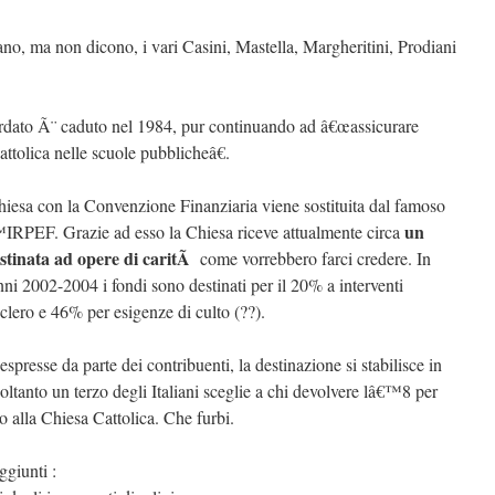
no, ma non dicono, i vari Casini, Mastella, Margheritini, Prodiani
ordato Ã¨ caduto nel 1984, pur continuando ad â€œassicurare
ttolica nelle scuole pubblicheâ€.
iesa con la Convenzione Finanziaria viene sostituita dal famoso
un
€™IRPEF. Grazie ad esso la Chiesa riceve attualmente circa
stinata ad opere di caritÃ
come vorrebbero farci credere. In
ienni 2002-2004 i fondi sono destinati per il 20% a interventi
 clero e 46% per esigenze di culto (??).
presse da parte dei contribuenti, la destinazione si stabilisce in
soltanto un terzo degli Italiani sceglie a chi devolvere lâ€™8 per
alla Chiesa Cattolica. Che furbi.
ggiunti :