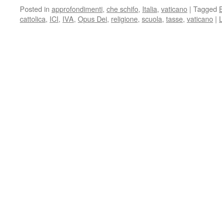
Posted in
approfondimenti
,
che schifo
,
Italia
,
vaticano
|
Tagged
cattolica
,
ICI
,
IVA
,
Opus Dei
,
religione
,
scuola
,
tasse
,
vaticano
|