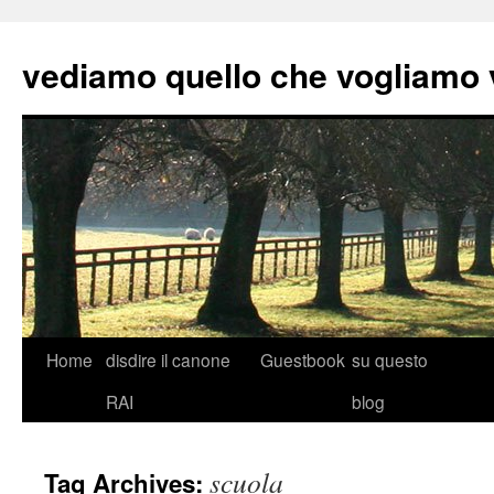
vediamo quello che vogliamo
Skip
Home
disdire il canone
Guestbook
su questo
to
RAI
blog
content
scuola
Tag Archives: