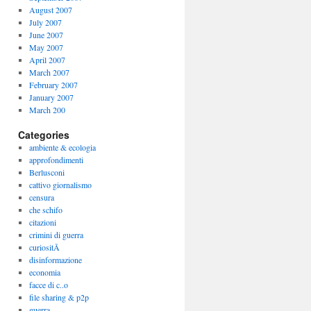
August 2007
July 2007
June 2007
May 2007
April 2007
March 2007
February 2007
January 2007
March 200
Categories
ambiente & ecologia
approfondimenti
Berlusconi
cattivo giornalismo
censura
che schifo
citazioni
crimini di guerra
curiositÃ
disinformazione
economia
facce di c..o
file sharing & p2p
guerra