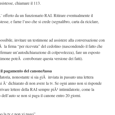
sistesse, chiamare il 113.
¨ offerto da un funzionario RAI. Ritirare eventualmente il
tesse, e farne l’uso che si crede (segnalibro, carta da riciclare,
 possibile, invitare un testimone ad assistere alla conversazione con
Ã la firma “per ricevuta” del cedolino (nascondendo il fatto che
 firmare un’autodichiarazione di colpevolezza), fare un esposto
stimone potrÃ corroborare questa versione dei fatti).
r il pagamento del canone/tassa
idatoria, nonostante si sia giÃ inviata in passato una lettera
si Ã¨ dichiarato di non avere la tv. Se ogni anno non si risponde
ivare lettere della RAI sempre piÃ¹ intimidatorie, come la
dell’auto se non si paga il canone entro 20 giorni.
 la tv e non vi pago”