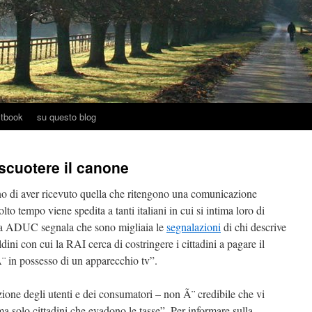
tbook
su questo blog
iscuotere il canone
ano di aver ricevuto quella che ritengono una comunicazione
to tempo viene spedita a tanti italiani in cui si intima loro di
Ora ADUC segnala che sono migliaia le
segnalazioni
di chi descrive
ldini con cui la RAI cerca di costringere i cittadini a pagare il
 in possesso di un apparecchio tv”.
ione degli utenti e dei consumatori – non Ã¨ credibile che vi
 ma solo cittadini che evadono le tasse”. Per informare sulla