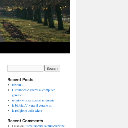
Recent Posts
lezioni…
L’imminente guerra ai computer
generici
religione organizzata? no grazie
la bibbia Ã¨ vera, il corano no
la religione della teiera
Recent Comments
Luisa
on
Come inserire la numerazione