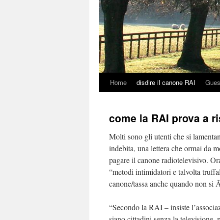
Home
disdire il canone RAI
Gues
Skip
to
come la RAI prova a r
content
Molti sono gli utenti che si lament
indebita, una lettera che ormai da mol
pagare il canone radiotelevisivo. 
“metodi intimidatori e talvolta truffa
canone/tassa anche quando non si Ã¨
“Secondo la RAI – insiste l’associaz
siano cittadini senza la televisione,