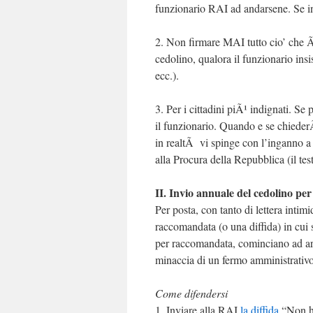
funzionario RAI ad andarsene. Se in
2. Non firmare MAI tutto cio’ che Ã
cedolino, qualora il funzionario insis
ecc.).
3. Per i cittadini piÃ¹ indignati. Se
il funzionario. Quando e se chieder
in realtÃ vi spinge con l’inganno a
alla Procura della Repubblica (il te
II. Invio annuale del cedolino pe
Per posta, con tanto di lettera intim
raccomandata (o una diffida) in cui 
per raccomandata, cominciano ad arr
minaccia di un fermo amministrativo 
Come difendersi
1. Inviare alla RAI
la diffida
“Non ho