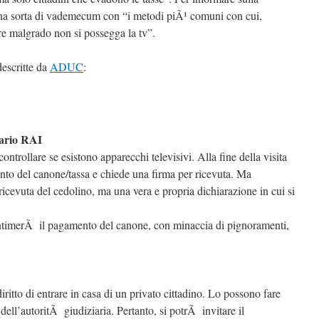
a sorta di vademecum con “i metodi piÃ¹ comuni con cui,
are malgrado non si possegga la tv”.
descritte da
ADUC
:
nario RAI
ontrollare se esistono apparecchi televisivi. Alla fine della visita
to del canone/tassa e chiede una firma per ricevuta. Ma
ricevuta del cedolino, ma una vera e propria dichiarazione in cui si
intimerÃ il pagamento del canone, con minaccia di pignoramenti,
ritto di entrare in casa di un privato cittadino. Lo possono fare
dell’autoritÃ giudiziaria. Pertanto, si potrÃ invitare il