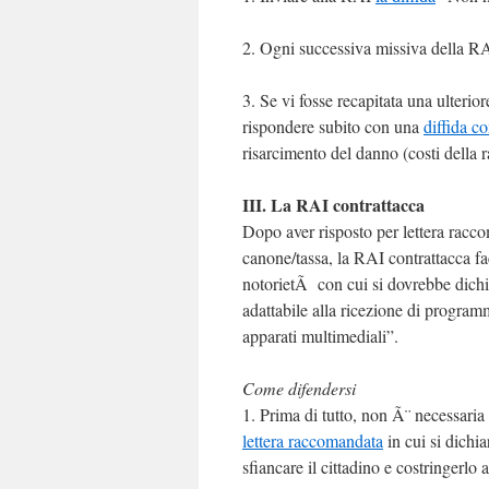
2. Ogni successiva missiva della RAI
3. Se vi fosse recapitata una ulteri
rispondere subito con una
diffida c
risarcimento del danno (costi della 
III. La RAI contrattacca
Dopo aver risposto per lettera racco
canone/tassa, la RAI contrattacca fac
notorietÃ con cui si dovrebbe dichi
adattabile alla ricezione di programm
apparati multimediali”.
Come difendersi
1. Prima di tutto, non Ã¨ necessaria 
lettera raccomandata
in cui si dichi
sfiancare il cittadino e costringerlo