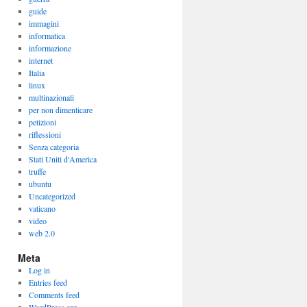
guide
immagini
informatica
informazione
internet
Italia
linux
multinazionali
per non dimenticare
petizioni
riflessioni
Senza categoria
Stati Uniti d'America
truffe
ubuntu
Uncategorized
vaticano
video
web 2.0
Meta
Log in
Entries feed
Comments feed