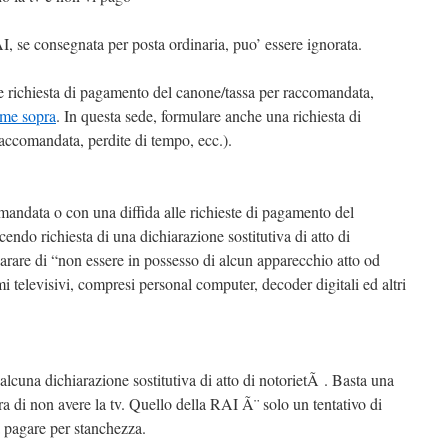
, se consegnata per posta ordinaria, puo’ essere ignorata.
ore richiesta di pagamento del canone/tassa per raccomandata,
ome sopra
. In questa sede, formulare anche una richiesta di
raccomandata, perdite di tempo, ecc.).
mandata o con una diffida alle richieste di pagamento del
endo richiesta di una dichiarazione sostitutiva di atto di
arare di “non essere in possesso di alcun apparecchio atto od
i televisivi, compresi personal computer, decoder digitali ed altri
alcuna dichiarazione sostitutiva di atto di notorietÃ . Basta una
ara di non avere la tv. Quello della RAI Ã¨ solo un tentativo di
 a pagare per stanchezza.