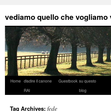
vediamo quello che vogliamo
Skip
Home
disdire il canone
Guestbook
su questo
to
RAI
blog
content
fede
Tag Archives: