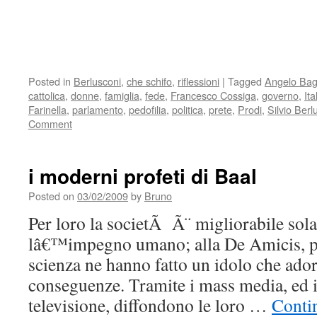
Posted in
Berlusconi
,
che schifo
,
riflessioni
|
Tagged
Angelo Ba
cattolica
,
donne
,
famiglia
,
fede
,
Francesco Cossiga
,
governo
,
Ita
Farinella
,
parlamento
,
pedofilia
,
politica
,
prete
,
Prodi
,
Silvio Berl
Comment
i moderni profeti di Baal
Posted on
03/02/2009
by
Bruno
Per loro la societÃ Ã¨ migliorabile so
lâ€™impegno umano; alla De Amicis, pe
scienza ne hanno fatto un idolo che ador
conseguenze. Tramite i mass media, ed i
televisione, diffondono le loro …
Conti