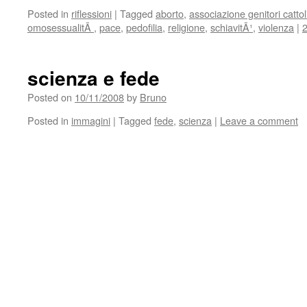
Posted in
riflessioni
|
Tagged
aborto
,
associazione genitori cattol
omosessualitÃ
,
pace
,
pedofilia
,
religione
,
schiavitÃ¹
,
violenza
|
scienza e fede
Posted on
10/11/2008
by
Bruno
Posted in
immagini
|
Tagged
fede
,
scienza
|
Leave a comment