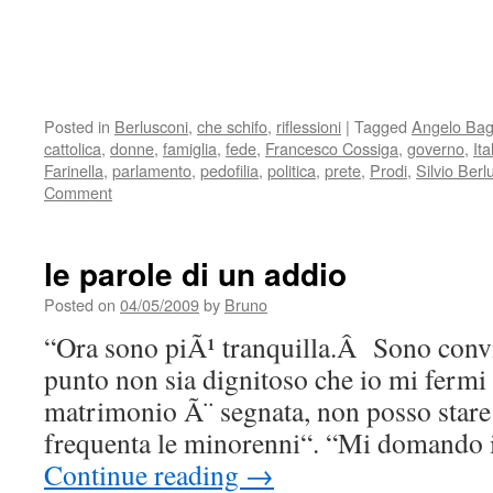
Posted in
Berlusconi
,
che schifo
,
riflessioni
|
Tagged
Angelo Ba
cattolica
,
donne
,
famiglia
,
fede
,
Francesco Cossiga
,
governo
,
Ita
Farinella
,
parlamento
,
pedofilia
,
politica
,
prete
,
Prodi
,
Silvio Berl
Comment
le parole di un addio
Posted on
04/05/2009
by
Bruno
“Ora sono piÃ¹ tranquilla.Â Sono convi
punto non sia dignitoso che io mi fermi 
matrimonio Ã¨ segnata, non posso star
frequenta le minorenni“. “Mi domando 
Continue reading
→