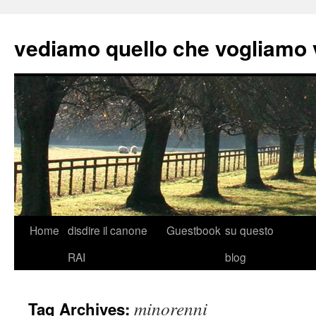
vediamo quello che vogliamo
Skip
Home
disdire il canone
Guestbook
su questo
to
RAI
blog
content
minorenni
Tag Archives: