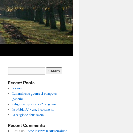
Recent Posts
lezioni…
L’imminente guerra ai computer
generici
religione organizzata? no grazie
la bibbia Ã¨ vera, il corano no
la religione della teiera
Recent Comments
Luisa
on
Come inserire la numerazione