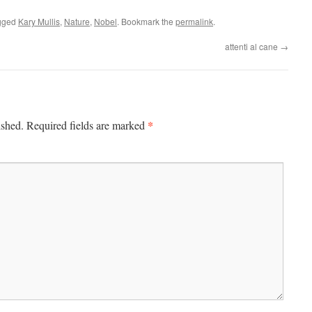
gged
Kary Mullis
,
Nature
,
Nobel
. Bookmark the
permalink
.
attenti al cane
→
*
ished.
Required fields are marked