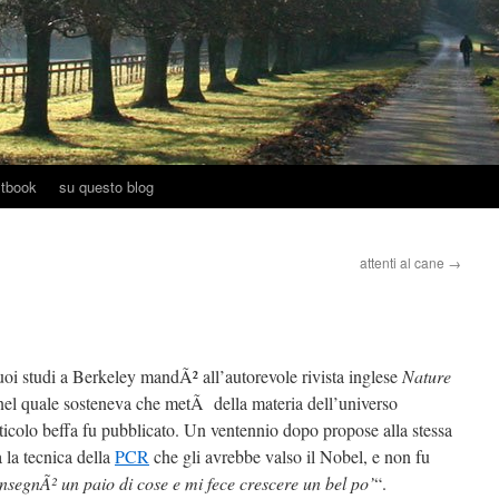
tbook
su questo blog
attenti al cane
→
uoi studi a Berkeley mandÃ² all’autorevole rivista inglese
Nature
 nel quale sosteneva che metÃ della materia dell’universo
rticolo beffa fu pubblicato. Un ventennio dopo propose alla stessa
 la tecnica della
PCR
che gli avrebbe valso il Nobel, e non fu
nsegnÃ² un paio di cose e mi fece crescere un bel po’
“.