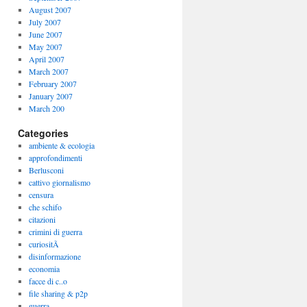
August 2007
July 2007
June 2007
May 2007
April 2007
March 2007
February 2007
January 2007
March 200
Categories
ambiente & ecologia
approfondimenti
Berlusconi
cattivo giornalismo
censura
che schifo
citazioni
crimini di guerra
curiositÃ
disinformazione
economia
facce di c..o
file sharing & p2p
guerra