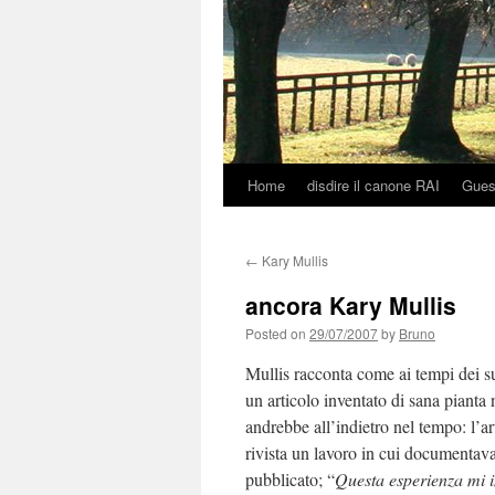
Home
disdire il canone RAI
Gues
Skip
to
←
Kary Mullis
content
ancora Kary Mullis
Posted on
29/07/2007
by
Bruno
Mullis racconta come ai tempi dei s
un articolo inventato di sana pianta
andrebbe all’indietro nel tempo: l’a
rivista un lavoro in cui documentava
pubblicato; “
Questa esperienza mi i