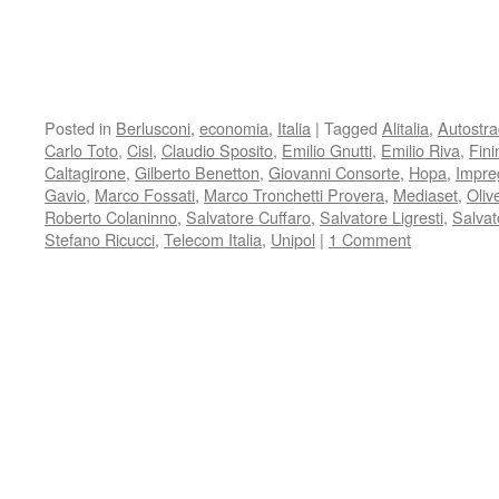
Posted in
Berlusconi
,
economia
,
Italia
|
Tagged
Alitalia
,
Autostr
Carlo Toto
,
Cisl
,
Claudio Sposito
,
Emilio Gnutti
,
Emilio Riva
,
Fini
Caltagirone
,
Gilberto Benetton
,
Giovanni Consorte
,
Hopa
,
Impre
Gavio
,
Marco Fossati
,
Marco Tronchetti Provera
,
Mediaset
,
Olive
Roberto Colaninno
,
Salvatore Cuffaro
,
Salvatore Ligresti
,
Salva
Stefano Ricucci
,
Telecom Italia
,
Unipol
|
1 Comment