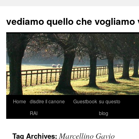
vediamo quello che vogliamo
Skip
Home
disdire il canone
Guestbook
su questo
to
RAI
blog
content
Marcellino Gavio
Tag Archives: