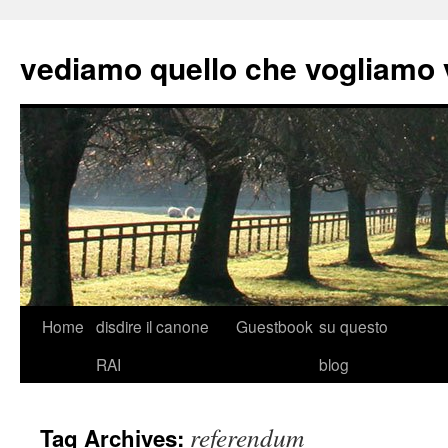
vediamo quello che vogliamo
Skip
Home
disdire il canone
Guestbook
su questo
to
RAI
blog
content
referendum
Tag Archives: