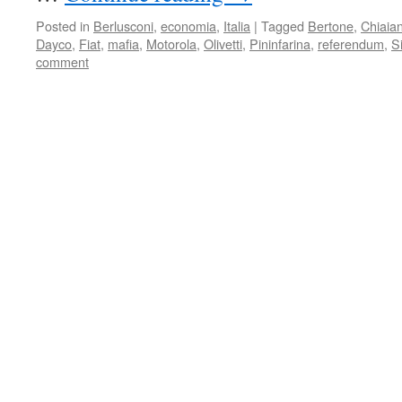
Posted in
Berlusconi
,
economia
,
Italia
|
Tagged
Bertone
,
Chiaia
Dayco
,
Fiat
,
mafia
,
Motorola
,
Olivetti
,
Pininfarina
,
referendum
,
S
comment