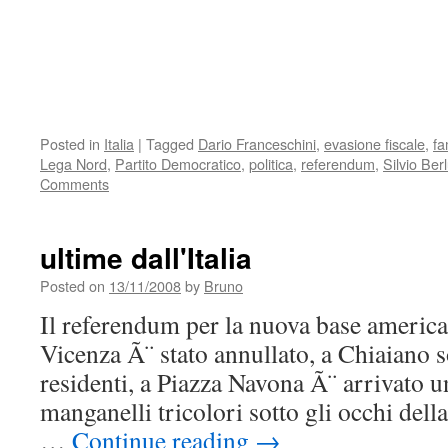
Posted in
Italia
|
Tagged
Dario Franceschini
,
evasione fiscale
,
fa
Lega Nord
,
Partito Democratico
,
politica
,
referendum
,
Silvio Ber
Comments
ultime dall'Italia
Posted on
13/11/2008
by
Bruno
Il referendum per la nuova base americ
Vicenza Ã¨ stato annullato, a Chiaiano so
residenti, a Piazza Navona Ã¨ arrivato 
manganelli tricolori sotto gli occhi dell
…
Continue reading
→