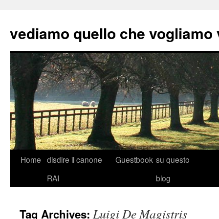
vediamo quello che vogliamo
Skip
Home
disdire il canone
Guestbook
su questo
to
RAI
blog
content
Luigi De Magistris
Tag Archives: