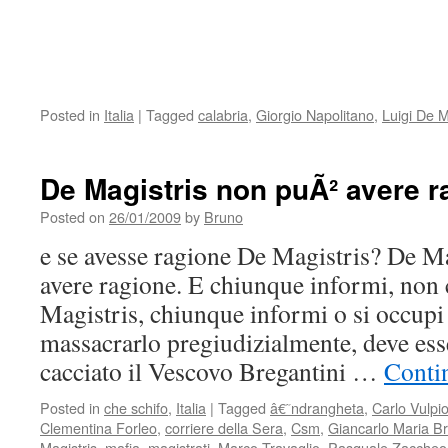
Posted in
Italia
|
Tagged
calabria
,
Giorgio Napolitano
,
Luigi De M
De Magistris non puÃ² avere r
Posted on
26/01/2009
by
Bruno
e se avesse ragione De Magistris? De M
avere ragione. E chiunque informi, non
Magistris, chiunque informi o si occupi
massacrarlo pregiudizialmente, deve ess
cacciato il Vescovo Bregantini …
Conti
Posted in
che schifo
,
Italia
|
Tagged
â€˜ndrangheta
,
Carlo Vulpi
Clementina Forleo
,
corriere della Sera
,
Csm
,
Giancarlo Maria Br
Magistris
,
mafia
,
magistrati
,
Marco Travaglio
,
Pasquale Zaccheo