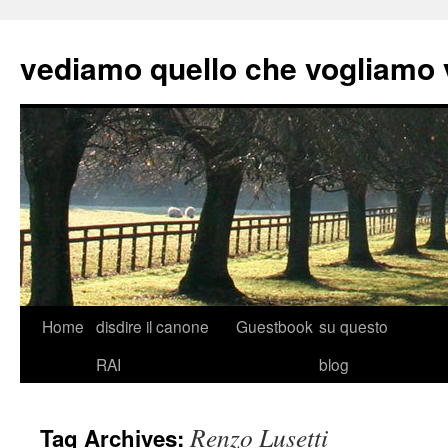
vediamo quello che vogliamo
Skip
Home
disdire il canone
Guestbook
su questo
to
RAI
blog
content
Renzo Lusetti
Tag Archives: