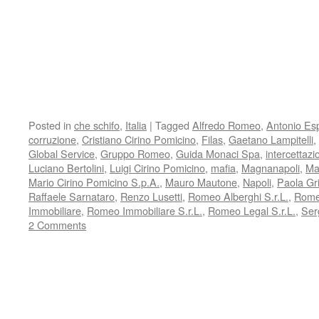
Posted in
che schifo
,
Italia
|
Tagged
Alfredo Romeo
,
Antonio Es
corruzione
,
Cristiano Cirino Pomicino
,
Filas
,
Gaetano Lampitelli
,
Global Service
,
Gruppo Romeo
,
Guida Monaci Spa
,
intercettazi
Luciano Bertolini
,
Luigi Cirino Pomicino
,
mafia
,
Magnanapoli
,
Ma
Mario Cirino Pomicino S.p.A.
,
Mauro Mautone
,
Napoli
,
Paola Gri
Raffaele Sarnataro
,
Renzo Lusetti
,
Romeo Alberghi S.r.L.
,
Romeo
Immobiliare
,
Romeo Immobiliare S.r.L.
,
Romeo Legal S.r.L.
,
Ser
2 Comments