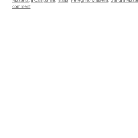
comment