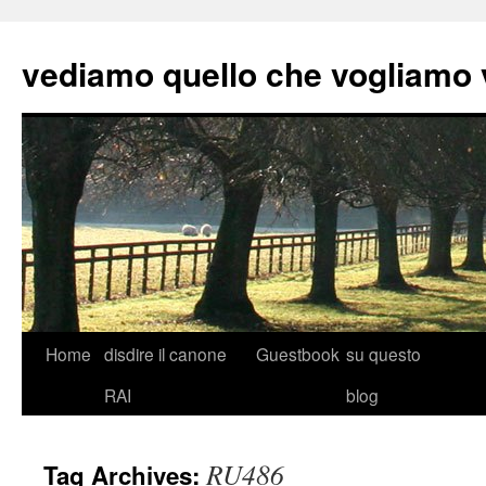
vediamo quello che vogliamo
Skip
Home
disdire il canone
Guestbook
su questo
to
RAI
blog
content
RU486
Tag Archives: