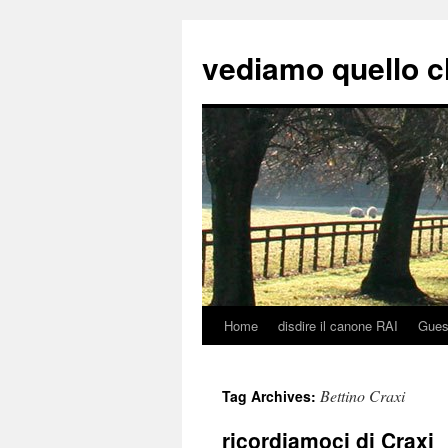
vediamo quello c
Home
disdire il canone RAI
Gues
Skip
to
Bettino Craxi
Tag Archives:
content
ricordiamoci di Craxi