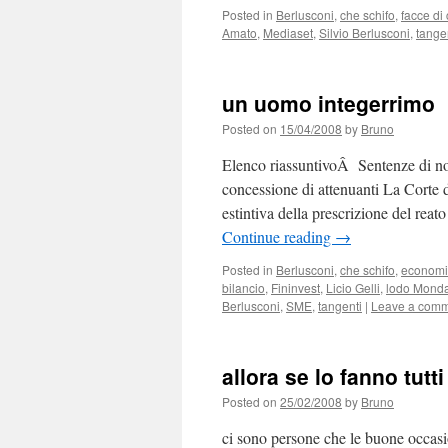
Posted in
Berlusconi
,
che schifo
,
facce di 
Amato
,
Mediaset
,
Silvio Berlusconi
,
tange
un uomo integerrimo
Posted on
15/04/2008
by
Bruno
Elenco riassuntivoÂ Sentenze di non
concessione di attenuanti La Corte 
estintiva della prescrizione del rea
Continue reading
→
Posted in
Berlusconi
,
che schifo
,
econom
bilancio
,
Fininvest
,
Licio Gelli
,
lodo Monda
Berlusconi
,
SME
,
tangenti
|
Leave a com
allora se lo fanno tutt
Posted on
25/02/2008
by
Bruno
ci sono persone che le buone occasion