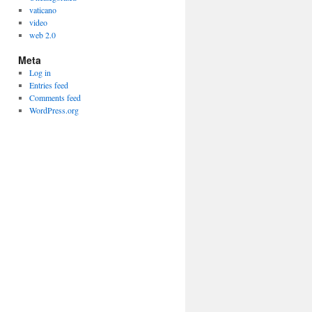
vaticano
video
web 2.0
Meta
Log in
Entries feed
Comments feed
WordPress.org