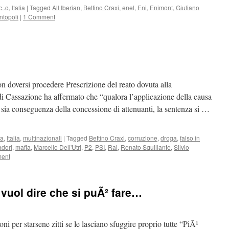
c..o
,
Italia
|
Tagged
All Iberian
,
Bettino Craxi
,
enel
,
Eni
,
Enimont
,
Giuliano
ntopoli
|
1 Comment
 doversi procedere Prescrizione del reato dovuta alla
di Cassazione ha affermato che “qualora l’applicazione della causa
to sia conseguenza della concessione di attenuanti, la sentenza si …
ia
,
Italia
,
multinazionali
|
Tagged
Bettino Craxi
,
corruzione
,
droga
,
falso in
dori
,
mafia
,
Marcello Dell'Utri
,
P2
,
PSI
,
Rai
,
Renato Squillante
,
Silvio
ment
i vuol dire che si puÃ² fare…
i per starsene zitti se le lasciano sfuggire proprio tutte “PiÃ¹