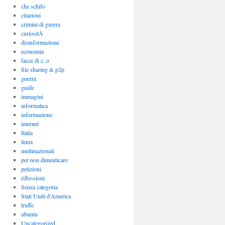
che schifo
citazioni
crimini di guerra
curiositÃ
disinformazione
economia
facce di c..o
file sharing & p2p
guerra
guide
immagini
informatica
informazione
internet
Italia
linux
multinazionali
per non dimenticare
petizioni
riflessioni
Senza categoria
Stati Uniti d'America
truffe
ubuntu
Uncategorized