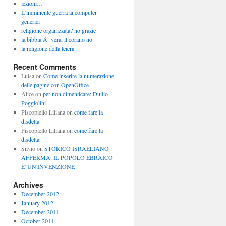
lezioni…
L’imminente guerra ai computer
generici
religione organizzata? no grazie
la bibbia Ã¨ vera, il corano no
la religione della teiera
Recent Comments
Luisa
on
Come inserire la numerazione
delle pagine con OpenOffice
Alice
on
per non dimenticare: Duilio
Poggiolini
Piscopiello Liliana
on
come fare la
disdetta
Piscopiello Liliana
on
come fare la
disdetta
Silvio
on
STORICO ISRAELIANO
AFFERMA: IL POPOLO EBRAICO
E' UN'INVENZIONE
Archives
December 2012
January 2012
December 2011
October 2011