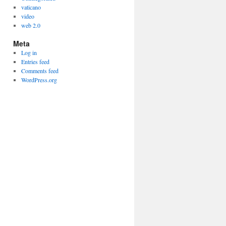
vaticano
video
web 2.0
Meta
Log in
Entries feed
Comments feed
WordPress.org