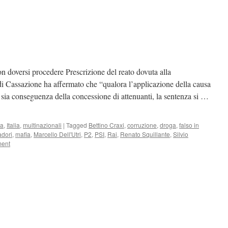
 doversi procedere Prescrizione del reato dovuta alla
di Cassazione ha affermato che “qualora l’applicazione della causa
to sia conseguenza della concessione di attenuanti, la sentenza si …
ia
,
Italia
,
multinazionali
|
Tagged
Bettino Craxi
,
corruzione
,
droga
,
falso in
dori
,
mafia
,
Marcello Dell'Utri
,
P2
,
PSI
,
Rai
,
Renato Squillante
,
Silvio
ment