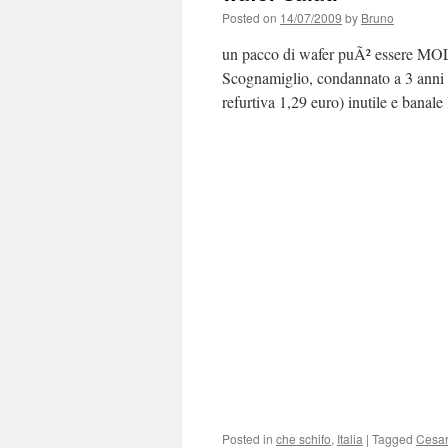
Posted on
14/07/2009
by
Bruno
un pacco di wafer puÃ² essere MOLT
Scognamiglio, condannato a 3 anni d
refurtiva 1,29 euro) inutile e banal
Posted in
che schifo
,
Italia
|
Tagged
Cesar