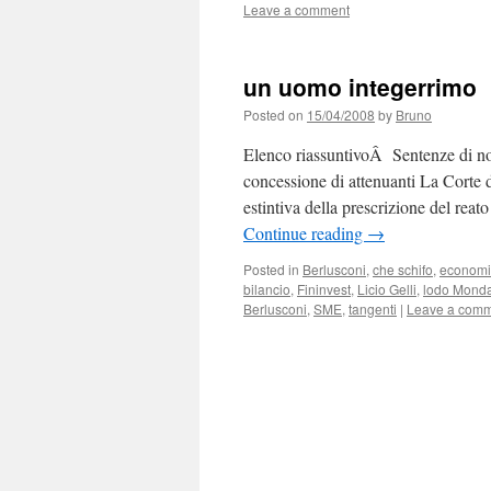
Leave a comment
un uomo integerrimo
Posted on
15/04/2008
by
Bruno
Elenco riassuntivoÂ Sentenze di non
concessione di attenuanti La Corte 
estintiva della prescrizione del rea
Continue reading
→
Posted in
Berlusconi
,
che schifo
,
econom
bilancio
,
Fininvest
,
Licio Gelli
,
lodo Monda
Berlusconi
,
SME
,
tangenti
|
Leave a com