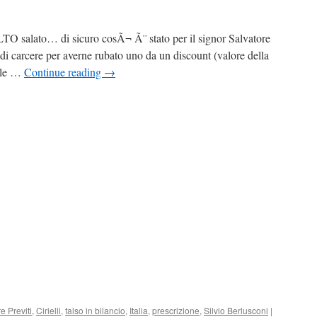
O salato… di sicuro cosÃ¬ Ã¨ stato per il signor Salvatore
i carcere per averne rubato uno da un discount (valore della
e le …
Continue reading
→
e Previti
,
Cirielli
,
falso in bilancio
,
Italia
,
prescrizione
,
Silvio Berlusconi
|