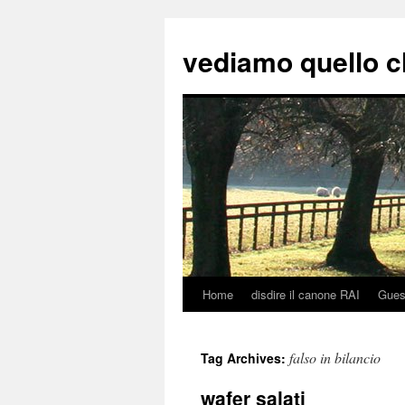
vediamo quello c
Home
disdire il canone RAI
Gues
Skip
to
falso in bilancio
Tag Archives:
content
wafer salati