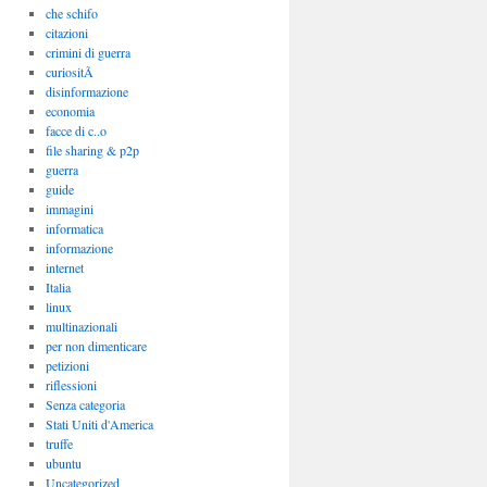
che schifo
citazioni
crimini di guerra
curiositÃ
disinformazione
economia
facce di c..o
file sharing & p2p
guerra
guide
immagini
informatica
informazione
internet
Italia
linux
multinazionali
per non dimenticare
petizioni
riflessioni
Senza categoria
Stati Uniti d'America
truffe
ubuntu
Uncategorized