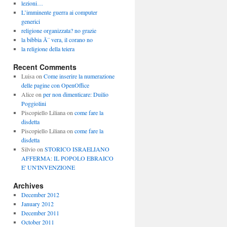
lezioni…
L’imminente guerra ai computer
generici
religione organizzata? no grazie
la bibbia Ã¨ vera, il corano no
la religione della teiera
Recent Comments
Luisa
on
Come inserire la numerazione
delle pagine con OpenOffice
Alice
on
per non dimenticare: Duilio
Poggiolini
Piscopiello Liliana
on
come fare la
disdetta
Piscopiello Liliana
on
come fare la
disdetta
Silvio
on
STORICO ISRAELIANO
AFFERMA: IL POPOLO EBRAICO
E' UN'INVENZIONE
Archives
December 2012
January 2012
December 2011
October 2011