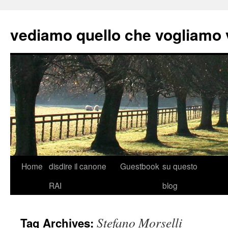
vediamo quello che vogliamo
Skip
Home
disdire il canone
Guestbook
su questo
to
RAI
blog
content
Stefano Morselli
Tag Archives: