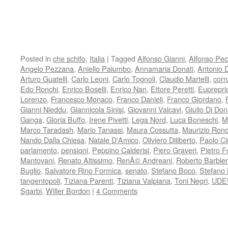
Posted in
che schifo
,
Italia
|
Tagged
Alfonso Gianni
,
Alfonso Pec
Angelo Pezzana
,
Aniello Palumbo
,
Annamaria Donati
,
Antonio 
Arturo Guatelli
,
Carlo Leoni
,
Carlo Tognoli
,
Claudio Martelli
,
corr
Edo Ronchi
,
Enrico Boselli
,
Enrico Nan
,
Ettore Peretti
,
Euprepri
Lorenzo
,
Francesco Monaco
,
Franco Danieli
,
Franco Giordano
,
Gianni Nieddu
,
Giannicola Sinisi
,
Giovanni Valcavi
,
Giulio Di Don
Ganga
,
Gloria Buffo
,
Irene Pivetti
,
Lega Nord
,
Luca Boneschi
,
M
Marco Taradash
,
Mario Tanassi
,
Maura Cossutta
,
Maurizio Ronc
Nando Dalla Chiesa
,
Natale D'Amico
,
Oliviero Diliberto
,
Paolo Ci
parlamento
,
pensioni
,
Peppino Calderisi
,
Piero Graveri
,
Pietro F
Mantovani
,
Renato Altissimo
,
RenÃ© Andreani
,
Roberto Barbier
Buglio
,
Salvatore Rino Formica
,
senato
,
Stefano Boco
,
Stefano 
tangentopoli
,
Tiziana Parenti
,
Tiziana Valpiana
,
Toni Negri
,
UDE
Sgarbi
,
Willer Bordon
|
4 Comments