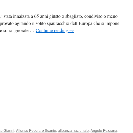
¨ stata innalzata a 65 anni giusto o sbagliato, condiviso o meno
pprovato agitando il solito spauracchio dell’Europa che si impone
opee sono ignorate …
Continue reading
→
so Gianni
,
Alfonso Pecoraro Scanio
,
alleanza nazionale
,
Angelo Pezzana
,