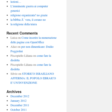
lezioni…
L’imminente guerra ai computer
generici
religione organizzata? no grazie
la bibbia Ã¨ vera, il corano no
la religione della teiera
Recent Comments
Luisa
on
Come inserire la numerazione
delle pagine con OpenOffice
Alice
on
per non dimenticare: Duilio
Poggiolini
Piscopiello Liliana
on
come fare la
disdetta
Piscopiello Liliana
on
come fare la
disdetta
Silvio
on
STORICO ISRAELIANO
AFFERMA: IL POPOLO EBRAICO
E' UN'INVENZIONE
Archives
December 2012
January 2012
December 2011
October 2011