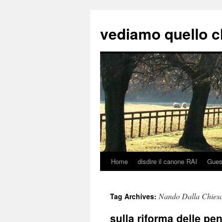
vediamo quello c
Home
disdire il canone RAI
Gues
Skip
to
Nando Dalla Chies
Tag Archives:
content
sulla riforma delle pe