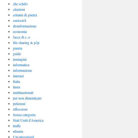
che schifo
citazioni
crimini di guerra
curiositÃ
disinformazione
economia
facce di c..o
file sharing & p2p
guerra
guide
immagini
informatica
informazione
internet
Italia
linux
multinazionali
per non dimenticare
petizioni
riflessioni
Senza categoria
Stati Uniti d'America
truffe
ubuntu
Uncategorized