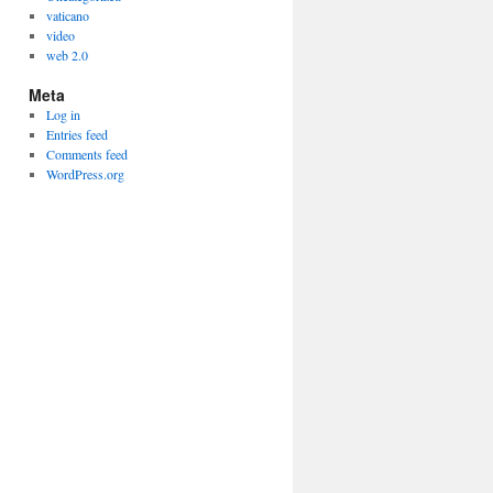
vaticano
video
web 2.0
Meta
Log in
Entries feed
Comments feed
WordPress.org