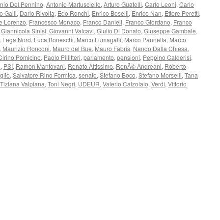
nio Del Pennino
,
Antonio Martusciello
,
Arturo Guatelli
,
Carlo Leoni
,
Carlo
o Galli
,
Dario Rivolta
,
Edo Ronchi
,
Enrico Boselli
,
Enrico Nan
,
Ettore Peretti
,
e Lorenzo
,
Francesco Monaco
,
Franco Danieli
,
Franco Giordano
,
Franco
,
Giannicola Sinisi
,
Giovanni Valcavi
,
Giulio Di Donato
,
Giuseppe Gambale
,
,
Lega Nord
,
Luca Boneschi
,
Marco Fumagalli
,
Marco Pannella
,
Marco
,
Maurizio Ronconi
,
Mauro del Bue
,
Mauro Fabris
,
Nando Dalla Chiesa
,
Cirino Pomicino
,
Paolo Pillitteri
,
parlamento
,
pensioni
,
Peppino Calderisi
,
o
,
PSI
,
Ramon Mantovani
,
Renato Altissimo
,
RenÃ© Andreani
,
Roberto
glio
,
Salvatore Rino Formica
,
senato
,
Stefano Boco
,
Stefano Morselli
,
Tana
Tiziana Valpiana
,
Toni Negri
,
UDEUR
,
Valerio Calzolaio
,
Verdi
,
Vittorio