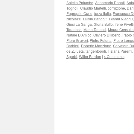
Aniello Palumbo
,
Annamaria Donati
,
Anto
Tognoli
,
Claudio Martelli
,
corruzione
,
Dari
Eupreprio Curto
,
forza italia
,
Francesco D
Nicolazzi
,
Fulvia Bandolfi
,
Gianni Nieddu
Giusi La Ganga
,
Gloria Buffo
,
Irene Pivetti
Taradash
,
Mario Tanassi
,
Maura Cossutta
Natale D'Amico
,
Oliviero Diliberto
,
Paolo 
Piero Graveri
,
Pietro Folena
,
Pietro Long
Barbieri
,
Roberto Manzione
,
Salvatore Bu
de Zulueta
,
tangentopoli
,
Tiziana Parenti
,
Sgarbi
,
Willer Bordon
|
4 Comments