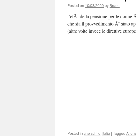
Posted on
10/03/2009
by
Bruno
l’etÃ della pensione per le donne Ã
che sia,il provvedimento Ã¨ stato a
(altre volte invece le direttive eur
Posted in
che schifo
,
Italia
|
Tagged
Alfon