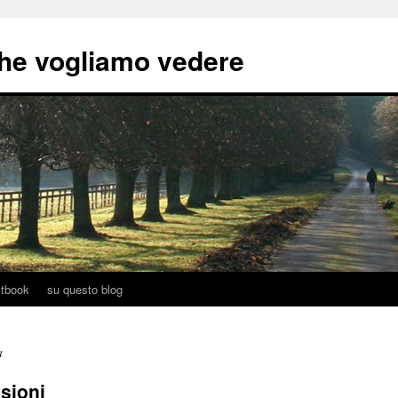
he vogliamo vedere
tbook
su questo blog
a
nsioni