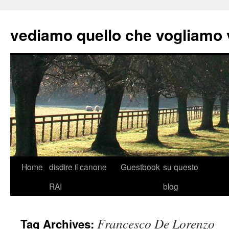
vediamo quello che vogliamo
Skip
Home
disdire il canone
Guestbook
su questo
to
RAI
blog
content
Francesco De Lorenzo
Tag Archives: