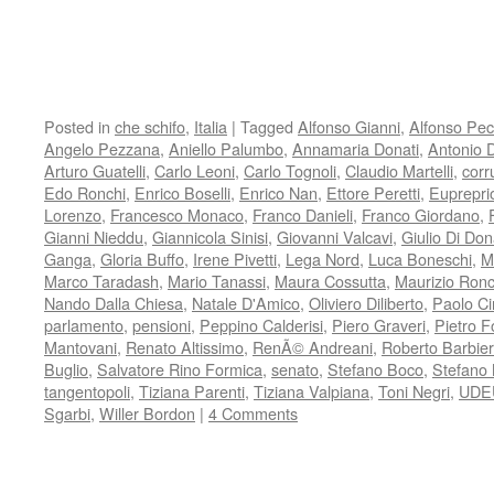
Posted in
che schifo
,
Italia
|
Tagged
Alfonso Gianni
,
Alfonso Pec
Angelo Pezzana
,
Aniello Palumbo
,
Annamaria Donati
,
Antonio 
Arturo Guatelli
,
Carlo Leoni
,
Carlo Tognoli
,
Claudio Martelli
,
corr
Edo Ronchi
,
Enrico Boselli
,
Enrico Nan
,
Ettore Peretti
,
Euprepri
Lorenzo
,
Francesco Monaco
,
Franco Danieli
,
Franco Giordano
,
Gianni Nieddu
,
Giannicola Sinisi
,
Giovanni Valcavi
,
Giulio Di Don
Ganga
,
Gloria Buffo
,
Irene Pivetti
,
Lega Nord
,
Luca Boneschi
,
M
Marco Taradash
,
Mario Tanassi
,
Maura Cossutta
,
Maurizio Ronc
Nando Dalla Chiesa
,
Natale D'Amico
,
Oliviero Diliberto
,
Paolo Ci
parlamento
,
pensioni
,
Peppino Calderisi
,
Piero Graveri
,
Pietro F
Mantovani
,
Renato Altissimo
,
RenÃ© Andreani
,
Roberto Barbier
Buglio
,
Salvatore Rino Formica
,
senato
,
Stefano Boco
,
Stefano 
tangentopoli
,
Tiziana Parenti
,
Tiziana Valpiana
,
Toni Negri
,
UDE
Sgarbi
,
Willer Bordon
|
4 Comments