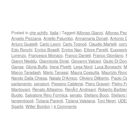
Posted in
che schifo
,
Italia
|
Tagged
Alfonso Gianni
,
Alfonso Pec
Angelo Pezzana
,
Aniello Palumbo
,
Annamaria Donati
,
Antonio 
Arturo Guatelli
,
Carlo Leoni
,
Carlo Tognoli
,
Claudio Martelli
,
corr
Edo Ronchi
,
Enrico Boselli
,
Enrico Nan
,
Ettore Peretti
,
Euprepri
Lorenzo
,
Francesco Monaco
,
Franco Danieli
,
Franco Giordano
,
Gianni Nieddu
,
Giannicola Sinisi
,
Giovanni Valcavi
,
Giulio Di Don
Ganga
,
Gloria Buffo
,
Irene Pivetti
,
Lega Nord
,
Luca Boneschi
,
M
Marco Taradash
,
Mario Tanassi
,
Maura Cossutta
,
Maurizio Ronc
Nando Dalla Chiesa
,
Natale D'Amico
,
Oliviero Diliberto
,
Paolo Ci
parlamento
,
pensioni
,
Peppino Calderisi
,
Piero Graveri
,
Pietro F
Mantovani
,
Renato Altissimo
,
RenÃ© Andreani
,
Roberto Barbier
Buglio
,
Salvatore Rino Formica
,
senato
,
Stefano Boco
,
Stefano 
tangentopoli
,
Tiziana Parenti
,
Tiziana Valpiana
,
Toni Negri
,
UDE
Sgarbi
,
Willer Bordon
|
4 Comments