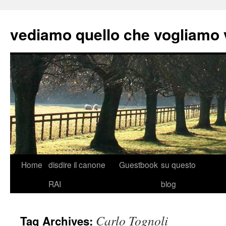
vediamo quello che vogliamo
Skip
Home
disdire il canone
Guestbook
su questo
to
RAI
blog
content
Carlo Tognoli
Tag Archives: