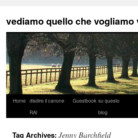
vediamo quello che vogliamo
Skip
Home
disdire il canone
Guestbook
su questo
to
RAI
blog
content
Jenny Barchfield
Tag Archives: