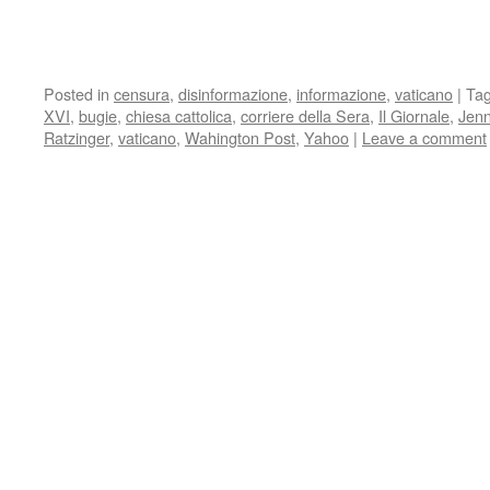
Posted in
censura
,
disinformazione
,
informazione
,
vaticano
|
Ta
XVI
,
bugie
,
chiesa cattolica
,
corriere della Sera
,
Il Giornale
,
Jenn
Ratzinger
,
vaticano
,
Wahington Post
,
Yahoo
|
Leave a comment