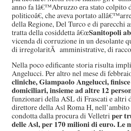
anno fa lâ€™Abruzzo era stato colpito
politicoâ€, che aveva portato allâ€™arr
della Regione, Del Turco e di parecchi as
Sanitopoli a
tratta della cosiddetta â€œ
vicenda di corruzione in un desolante 
di irregolaritÃ amministrative, di rac
Nella poco edificante storia risulta impli
Angelucci. Per altro nel mese di febbrai
cliniche, Giampaolo Angelucci, finisce 
domiciliari, insieme ad altre 12 perso
funzionari della ASL di Frascati e altri 
direttore della Asl Roma H, nell’ambito 
per tr
condotta dalla procura di Velletri
delle Asl, per 170 milioni di euro. Le 