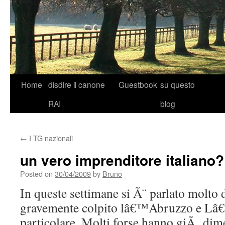
Skip
Home
disdire il canone
Guestbook
su questo
to
RAI
blog
content
←
I TG nazionali
un vero imprenditore italiano?
Posted on
30/04/2009
by
Bruno
In queste settimane si Ã¨ parlato molto 
gravemente colpito lâ€™Abruzzo e Lâ
particolare. Molti forse hanno giÃ dime