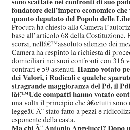
sono scattate nei confronti di suo pad
fondatore dell’impero economico che p
quanto deputato del Popolo delle Li
Procura ha chiesto alla Camera l’autori
base all’articolo 68 della Costituzione.
scorsi, nellâ€™assoluto silenzio dei mez
Camera ha respinto la richiesta di proced
domiciliari nei suoi confronti con 316 vo
Hanno votato per
contrari e 59 astenuti.
dei Valori, i Radicali e qualche sparu
stragrande maggioranza del Pd, il Pdl
lâ€™Udc compatti hanno votato cont
una volta il principio che â€œtutti sono 
leggeâ€ Ã¨ stato fatto a pezzi e ridicoli
esponente della casta.
Ma chi Ã¨ Antonio Angelucci? Dopo 