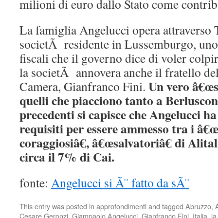
milioni di euro dallo Stato come contrib
La famiglia Angelucci opera attraverso 
societÃ residente in Lussemburgo, uno d
fiscali che il governo dice di voler colpir
la societÃ annovera anche il fratello del
Un vero â€œse
Camera, Gianfranco Fini.
quelli che piacciono tanto a Berlusconi
precedenti si capisce che Angelucci ha 
requisiti per essere ammesso tra i â€
coraggiosiâ€, â€œsalvatoriâ€ di Alital
circa il 7% di Cai.
fonte:
Angelucci si Ã¨ fatto da sÃ¨
This entry was posted in
approfondimenti
and tagged
Abruzzo
,
A
Cesare Geronzi
,
Giampaolo Angelucci
,
Gianfranco Fini
,
Italia
,
la