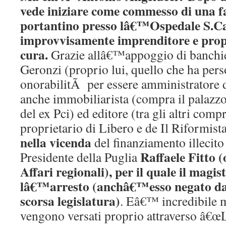
vede iniziare come commesso di una f
portantino presso lâ€™Ospedale S.Ca
improvvisamente imprenditore e propr
cura.
Grazie allâ€™appoggio di banchi
Geronzi (proprio lui, quello che ha perso
onorabilitÃ per essere amministratore 
anche immobiliarista (compra il palazz
del ex Pci) ed editore (tra gli altri c
proprietario di Libero e de Il Riformist
nella vicenda
del finanziamento illecit
Raffaele Fitto (
Presidente della Puglia
Affari regionali), per il quale il magis
lâ€™arresto (anchâ€™esso negato da
scorsa legislatura)
. Eâ€™ incredibile 
vengono versati proprio attraverso â€œL