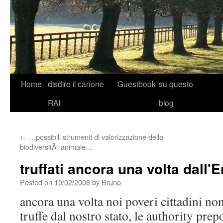
Skip
Home
disdire il canone
Guestbook
su questo
to
RAI
blog
content
←
…possibili strumenti di valorizzazione della
biodiversitÃ animale…
truffati ancora una volta dall'E
Posted on
10/02/2008
by
Bruno
ancora una volta noi poveri cittadini non
truffe dal nostro stato, le authority pre