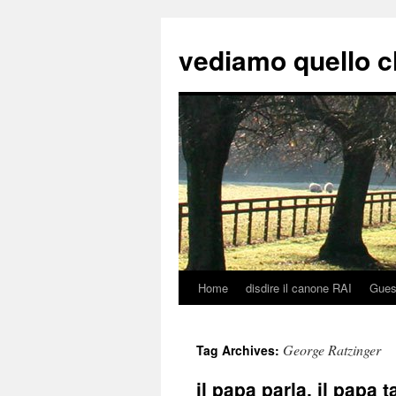
vediamo quello c
Home
disdire il canone RAI
Gues
Skip
to
George Ratzinger
Tag Archives:
content
il papa parla, il papa t