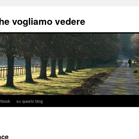
he vogliamo vedere
tbook
su questo blog
ace