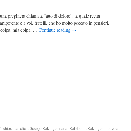
 una preghiera chiamata “atto di dolore“, la quale recita
ipotente e a voi, fratelli, che ho molto peccato in pensieri,
e colpa, mia colpa, …
Continue reading
→
I
,
chiesa cattolica
,
George Ratzinger
,
papa
,
Ratisbona
,
Ratzinger
|
Leave a