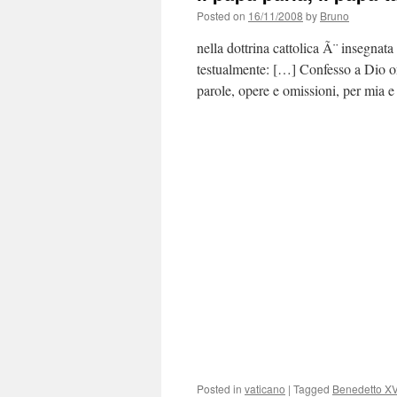
Posted on
16/11/2008
by
Bruno
nella dottrina cattolica Ã¨ insegnata
testualmente: […] Confesso a Dio onn
parole, opere e omissioni, per mia 
Posted in
vaticano
|
Tagged
Benedetto XV