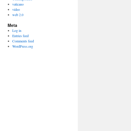
vaticano
video
web 2.0
Meta
Log in
Entries feed
Comments feed
WordPress.org