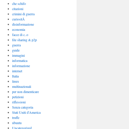
che schifo
citazioni
crimini di guerra
curiositÃ
disinformazione
economia
facce di c..o
file sharing & p2p
guerra
guide
immagini
informatica
informazione
internet
Italia
linux
multinazionali
per non dimenticare
petizioni
riflessioni
Senza categoria
Stati Uniti d'America
truffe
ubuntu
Uncategorized