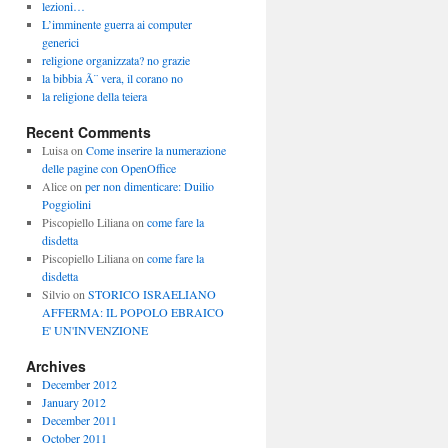
lezioni…
L’imminente guerra ai computer
generici
religione organizzata? no grazie
la bibbia Ã¨ vera, il corano no
la religione della teiera
Recent Comments
Luisa
on
Come inserire la numerazione
delle pagine con OpenOffice
Alice
on
per non dimenticare: Duilio
Poggiolini
Piscopiello Liliana
on
come fare la
disdetta
Piscopiello Liliana
on
come fare la
disdetta
Silvio
on
STORICO ISRAELIANO
AFFERMA: IL POPOLO EBRAICO
E' UN'INVENZIONE
Archives
December 2012
January 2012
December 2011
October 2011