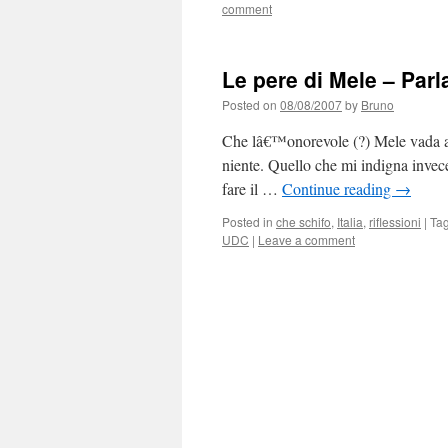
comment
Le pere di Mele – Parl
Posted on
08/08/2007
by
Bruno
Che lâ€™onorevole (?) Mele vada a p
niente. Quello che mi indigna invece
fare il …
Continue reading
→
Posted in
che schifo
,
Italia
,
riflessioni
|
Ta
UDC
|
Leave a comment