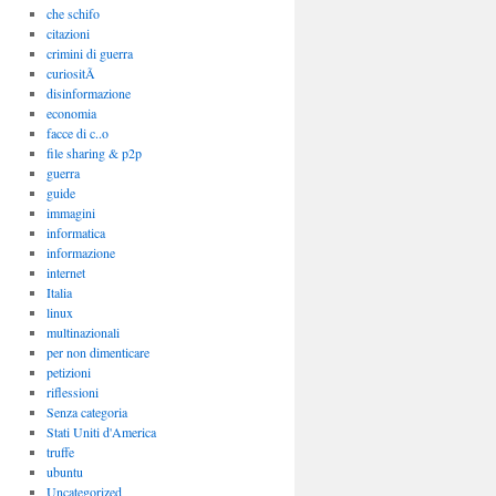
che schifo
citazioni
crimini di guerra
curiositÃ
disinformazione
economia
facce di c..o
file sharing & p2p
guerra
guide
immagini
informatica
informazione
internet
Italia
linux
multinazionali
per non dimenticare
petizioni
riflessioni
Senza categoria
Stati Uniti d'America
truffe
ubuntu
Uncategorized