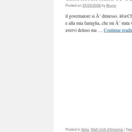
Posted on
25/03/2008
by
Bruno
il governatore si Ã¨ dimesso. â€œCh
e alla mia famiglia, che mi Ã¨ stata 
avervi deluso ma …
Continue read
Posted in
Italia
,
Stati Uniti d'America
|
Tag