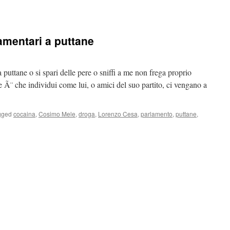
amentari a puttane
uttane o si spari delle pere o sniffi a me non frega proprio
 Ã¨ che individui come lui, o amici del suo partito, ci vengano a
gged
cocaina
,
Cosimo Mele
,
droga
,
Lorenzo Cesa
,
parlamento
,
puttane
,