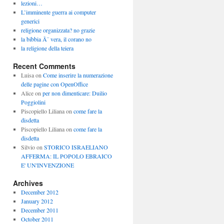
lezioni…
L’imminente guerra ai computer
generici
religione organizzata? no grazie
la bibbia Ã¨ vera, il corano no
la religione della teiera
Recent Comments
Luisa
on
Come inserire la numerazione
delle pagine con OpenOffice
Alice
on
per non dimenticare: Duilio
Poggiolini
Piscopiello Liliana
on
come fare la
disdetta
Piscopiello Liliana
on
come fare la
disdetta
Silvio
on
STORICO ISRAELIANO
AFFERMA: IL POPOLO EBRAICO
E' UN'INVENZIONE
Archives
December 2012
January 2012
December 2011
October 2011