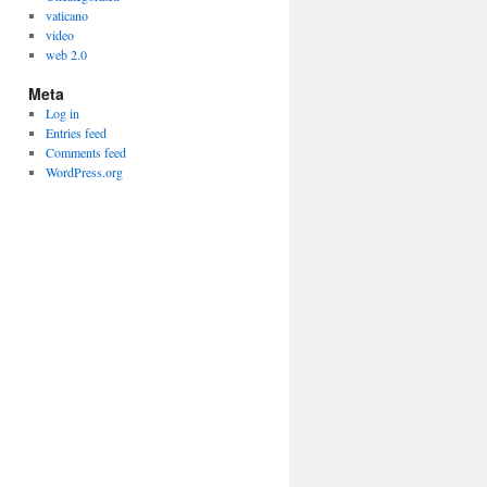
vaticano
video
web 2.0
Meta
Log in
Entries feed
Comments feed
WordPress.org