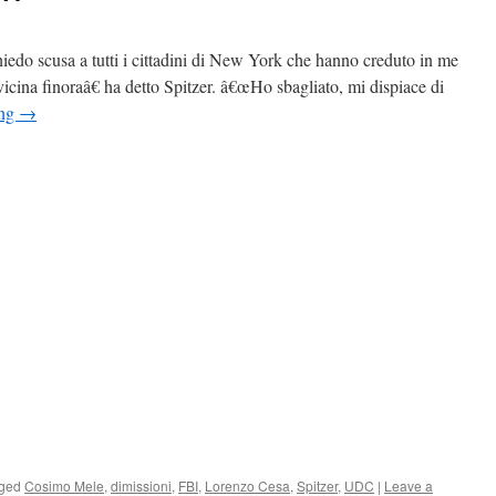
iedo scusa a tutti i cittadini di New York che hanno creduto in me
vicina finoraâ€ ha detto Spitzer. â€œHo sbagliato, mi dispiace di
ing
→
ged
Cosimo Mele
,
dimissioni
,
FBI
,
Lorenzo Cesa
,
Spitzer
,
UDC
|
Leave a