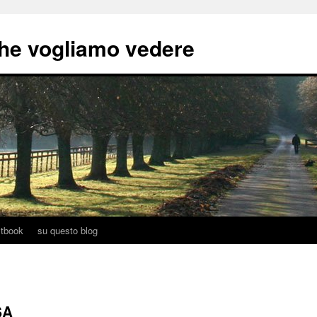
he vogliamo vedere
tbook
su questo blog
SA