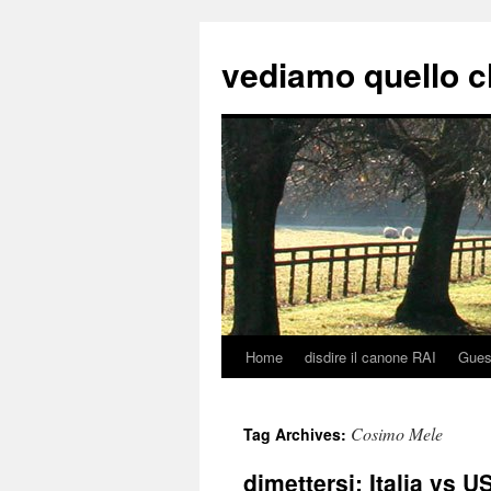
vediamo quello c
Home
disdire il canone RAI
Gues
Skip
to
Cosimo Mele
Tag Archives:
content
dimettersi: Italia vs U