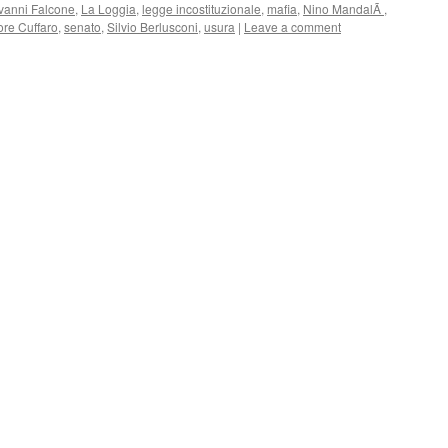
vanni Falcone
,
La Loggia
,
legge incostituzionale
,
mafia
,
Nino MandalÃ
,
ore Cuffaro
,
senato
,
Silvio Berlusconi
,
usura
|
Leave a comment