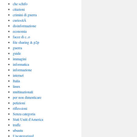
che schifo
citazioni
crimini di guerra
curiositÃ
disinformazione
economia
facce di c..o
file sharing & p2p
guerra
guide
immagini
informatica
informazione
internet
Italia
linux
multinazionali
per non dimenticare
petizioni
riflessioni
Senza categoria
Stati Uniti d'America
truffe
ubuntu
Uncategorized