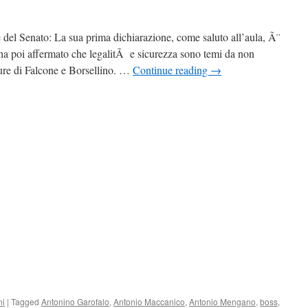
e del Senato: La sua prima dichiarazione, come saluto all’aula, Ã¨
, ha poi affermato che legalitÃ e sicurezza sono temi da non
igure di Falcone e Borsellino. …
Continue reading
→
ni
|
Tagged
Antonino Garofalo
,
Antonio Maccanico
,
Antonio Mengano
,
boss
,