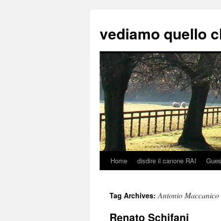
vediamo quello c
Home
disdire il canone RAI
Gues
Skip
to
Antonio Maccanico
Tag Archives:
content
Renato Schifani