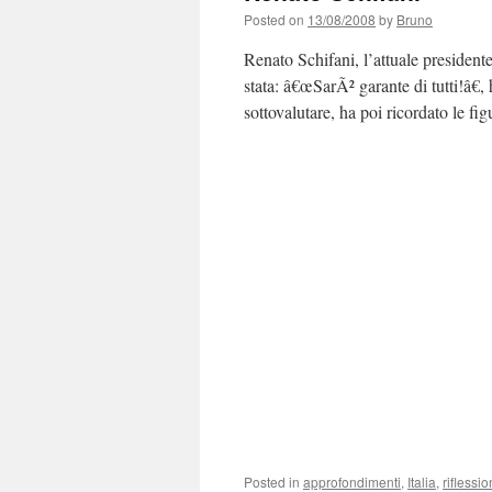
Posted on
13/08/2008
by
Bruno
Renato Schifani, l’attuale president
stata: â€œSarÃ² garante di tutti!â€
sottovalutare, ha poi ricordato le f
Posted in
approfondimenti
,
Italia
,
riflessio