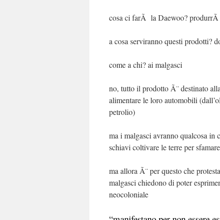
cosa ci farÃ la Daewoo? produrr
a cosa serviranno questi prodotti? 
come a chi? ai malgasci
no, tutto il prodotto Ã¨ destinato al
alimentare le loro automobili (dall’o
petrolio)
ma i malgasci avranno qualcosa in c
schiavi coltivare le terre per sfam
ma allora Ã¨ per questo che protest
malgasci chiedono di poter esprimere
neocoloniale
“manifestano per non essere esp