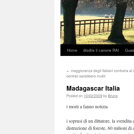
Home
disdire il canone RAI
Gues
Skip
to
←
maggioranza degli italiani contraria al
content
centrali sarebbero inutili
Madagascar Italia
Posted on
10/02/2009
by
Bruno
i morti a fanno notizia
i soprusi di un dittatore, la svendit
distruzione di foreste, 60 milioni di