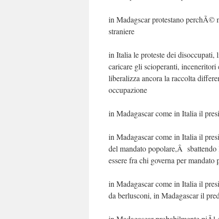
in Madagscar protestano perchÃ© non
straniere
in Italia le proteste dei disoccupati,
caricare gli scioperanti, inceneritori
liberalizza ancora la raccolta differen
occupazione
in Madagascar come in Italia il pre
in Madagascar come in Italia il presi
del mandato popolare,Â sbattendo le
essere fra chi governa per mandato 
in Madagascar come in Italia il presi
da berlusconi, in Madagascar il predi
in Madagascar probabilmente piÃ¹ che