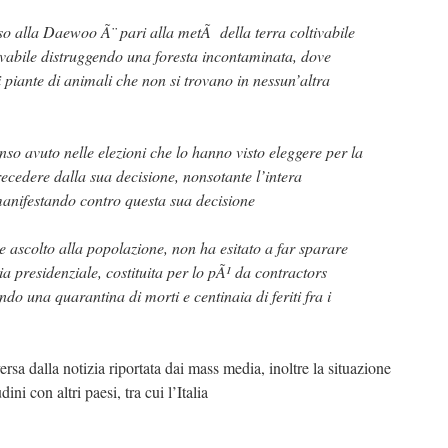
sso alla Daewoo Ã¨ pari alla metÃ della terra coltivabile
ivabile distruggendo una foresta incontaminata, dove
 piante di animali che non si trovano in nessun’altra
enso avuto nelle elezioni che lo hanno visto eleggere per la
ecedere dalla sua decisione, nonsotante l’intera
 manifestando contro questa sua decisione
re ascolto alla popolazione, non ha esitato a far sparare
ia presidenziale, costituita per lo pÃ¹ da contractors
do una quarantina di morti e centinaia di feriti fra i
rsa dalla notizia riportata dai mass media, inoltre la situazione
ini con altri paesi, tra cui l’Italia