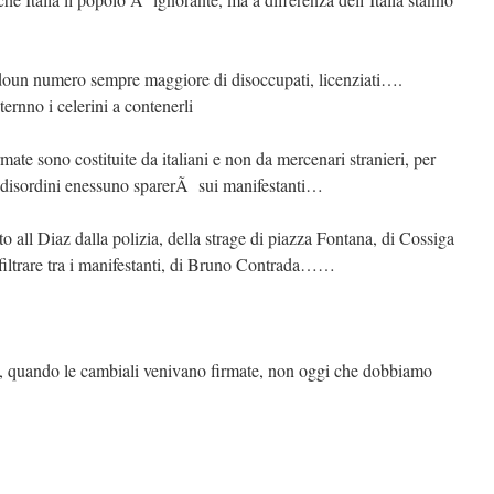
ndoun numero sempre maggiore di disoccupati, licenziati….
rnno i celerini a contenerli
rmate sono costituite da italiani e non da mercenari stranieri, per
e disordini enessuno sparerÃ sui manifestanti…
 all Diaz dalla polizia, della strage di piazza Fontana, di Cossiga
nfiltrare tra i manifestanti, di Bruno Contrada……
xi, quando le cambiali venivano firmate, non oggi che dobbiamo