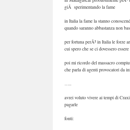
giÃ sperimentando la fame
in Italia la fame la stanno conosce
quando saranno abbastanza non baste
per fortuna perÃ² in Italia le forze a
cui spero che se ci dovessero esser
poi mi ricordo del massacro compiuto
che parla di agenti provocatori da i
…..
avrei voluto vivere ai tempi di Cra
pagarle
fonti: