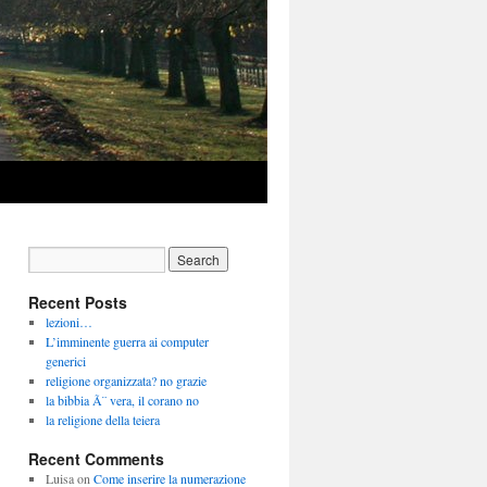
Recent Posts
lezioni…
L’imminente guerra ai computer
generici
religione organizzata? no grazie
la bibbia Ã¨ vera, il corano no
la religione della teiera
Recent Comments
Luisa
on
Come inserire la numerazione