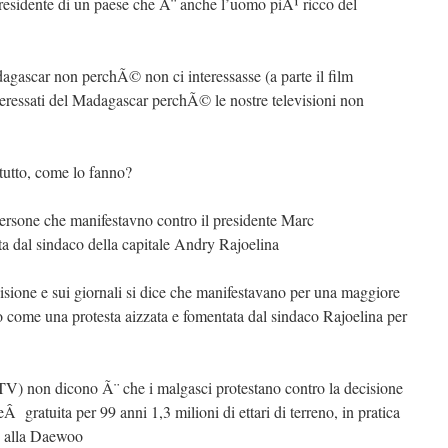
presidente di un paese che Ã¨ anche l’uomo piÃ¹ ricco del
dagascar non perchÃ© non ci interessasse (a parte il film
eressati del Madagascar perchÃ© le nostre televisioni non
tutto, come lo fanno?
ersone che manifestavno contro il presidente Marc
a dal sindaco della capitale Andry Rajoelina
sione e sui giornali si dice che manifestavano per una maggiore
o come una protesta aizzata e fomentata dal sindaco Rajoelina per
 TV) non dicono Ã¨ che i malgasci protestano contro la decisione
Â gratuita per 99 anni 1,3 milioni di ettari di terreno, in pratica
e, alla Daewoo