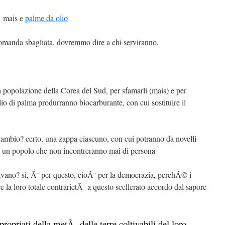
Ã mais e
palme da olio
domanda sbagliata, dovremmo dire a chi serviranno.
la popolazione della Corea del Sud, per sfamarli (mais) e per
lio di palma produrranno biocarburante, con cui sostituire il
ambio? certo, una zappa ciascuno, con cui potranno da novelli
are un popolo che non incontreranno mai di persona
avano? si, Ã¨ per questo, cioÃ¨ per la democrazia, perchÃ© i
 la loro totale contrarietÃ a questo scellerato accordo dal sapore
ropriati della metÃ delle terre coltivabili del loro