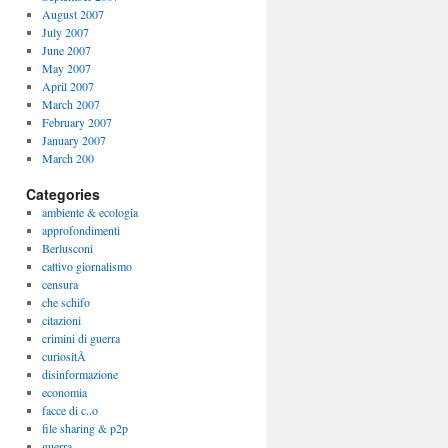
August 2007
July 2007
June 2007
May 2007
April 2007
March 2007
February 2007
January 2007
March 200
Categories
ambiente & ecologia
approfondimenti
Berlusconi
cattivo giornalismo
censura
che schifo
citazioni
crimini di guerra
curiositÃ
disinformazione
economia
facce di c..o
file sharing & p2p
guerra