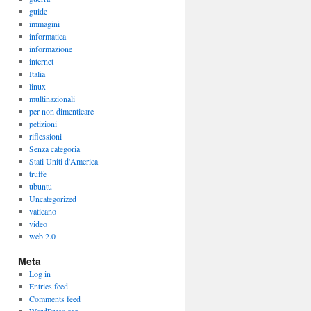
guide
immagini
informatica
informazione
internet
Italia
linux
multinazionali
per non dimenticare
petizioni
riflessioni
Senza categoria
Stati Uniti d'America
truffe
ubuntu
Uncategorized
vaticano
video
web 2.0
Meta
Log in
Entries feed
Comments feed