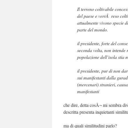
Il terreno coltivabile conce
del paese e verrÃ reso colt
attualmente vivono specie di
parte del mondo.
il presidente, forte del cons
seconda volta, non intende r
popolazione dell’isola stia
il presidente, pur di non da
sui manifestanti dalla gurad
(mercenari) stranieri, causan
manifestanti
che dire, detta cosÃ¬ mi sembra dive
descritta presenta inquietanti similitud
ma di quali similitudini parlo?