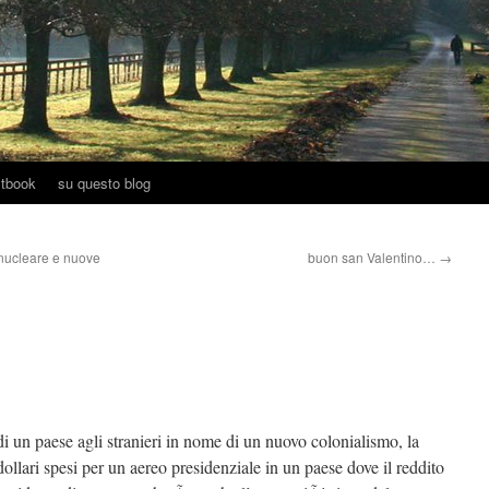
tbook
su questo blog
 nucleare e nuove
buon san Valentino…
→
a di un paese agli stranieri in nome di un nuovo colonialismo, la
 dollari spesi per un aereo presidenziale in un paese dove il reddito