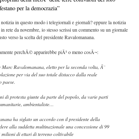
festano per la democrazia”
tizia in questo modo i telegiornali e giornali? eppure la notizia
 in rete da novembre, io stesso scrissi un commento su un giornale
usto verso la scelta del presidente Ravalomanana.
rettamente perchÃ© apparirebbe piÃ¹ o meno cosÃ¬:
e Marc Ravalomanana, eletto per la seconda volta, Ã¨
lazione per via del suo totale distacco dalla reale
o paese.
ni di protesta giunte da parte del popolo, da varie parti
 umanitarie, ambientaliste…
nana ha siglato un accordo con il presidente della
re alla suddetta multinazionale una concessione di 99
milioni di ettari di terreno coltivabile