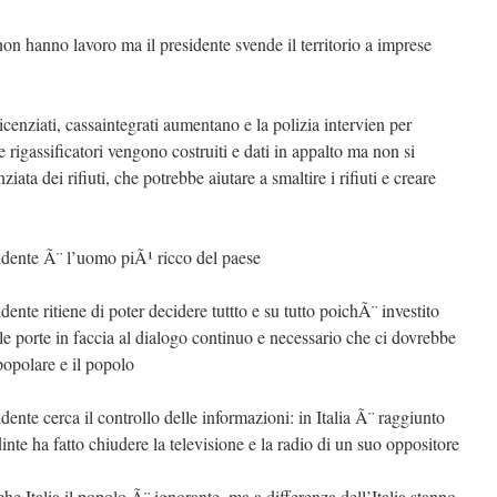
 hanno lavoro ma il presidente svende il territorio a imprese
 licenziati, cassaintegrati aumentano e la polizia intervien per
 e rigassificatori vengono costruiti e dati in appalto ma non si
ziata dei rifiuti, che potrebbe aiutare a smaltire i rifiuti e creare
sidente Ã¨ l’uomo piÃ¹ ricco del paese
dente ritiene di poter decidere tuttto e su tutto poichÃ¨ investito
 porte in faccia al dialogo continuo e necessario che ci dovrebbe
popolare e il popolo
dente cerca il controllo delle informazioni: in Italia Ã¨ raggiunto
nte ha fatto chiudere la televisione e la radio di un suo oppositore
 Italia il popolo Ã¨ ignorante, ma a differenza dell’Italia stanno