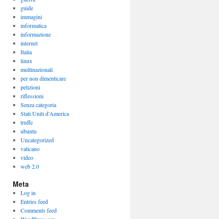
guide
immagini
informatica
informazione
internet
Italia
linux
multinazionali
per non dimenticare
petizioni
riflessioni
Senza categoria
Stati Uniti d'America
truffe
ubuntu
Uncategorized
vaticano
video
web 2.0
Meta
Log in
Entries feed
Comments feed