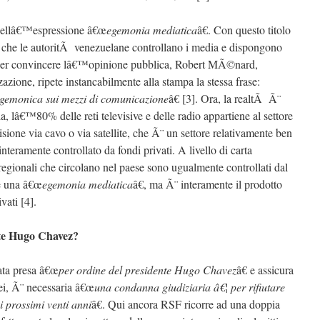
 nellâ€™espressione â€œ
egemonia mediatica
â€. Con questo titolo
e che le autoritÃ venezuelane controllano i media e dispongono
. Per convincere lâ€™opinione pubblica, Robert MÃ©nard,
zione, ripete instancabilmente alla stampa la stessa frase:
egemonica sui mezzi di comunicazione
â€ [3]. Ora, la realtÃ Ã¨
 lâ€™80% delle reti televisive e delle radio appartiene al settore
isione via cavo o via satellite, che Ã¨ un settore relativamente ben
nteramente controllato da fondi privati. A livello di carta
 regionali che circolano nel paese sono ugualmente controllati dal
te una â€œ
egemonia mediatica
â€, ma Ã¨ interamente il prodotto
vati [4].
nte Hugo Chavez?
ata presa â€œ
per ordine del presidente Hugo Chavez
â€ e assicura
ei, Ã¨ necessaria â€œ
una condanna giudiziaria â€¦ per rifiutare
r i prossimi venti anni
â€. Qui ancora RSF ricorre ad una doppia