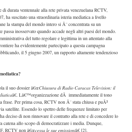
e di durata ventennale alla rete privata venezuelana RCTV,
, ha suscitato una straordinaria isteria mediatica a livello
ane la stampa del mondo intero si Ã¨ concentrata su un
e passa inosservato quando accade negli altri paesi del mondo.
inistrativa del tutto regolare e legittima in un attentato alla
frontiere ha evidentemente partecipato a questa campagna
ubblicando, il 5 giugno 2007, un rapporto altamente tendenzioso
mediatica?
ola il suo dossier â€œ
Chiusura di Radio Caracas Television: il
iatica
â€. Lâ€™organizzazione dÃ immediatamente il tono
la frase. Per prima cosa, RCTV non Ã¨ stata chiusa e puÃ²
ia satellite. Essendo lo spettro delle frequenze limitato per
a deciso di non rinnovare il contratto alla rete e di concedere lo
a catena allo scopo di democratizzare i media. Dunque,
RSF, RCTV non â€œ
cessa le sue emissioni
â€ [2].