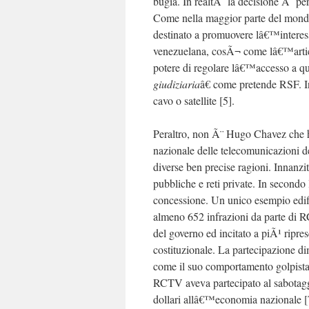
bugia. In realtÃ la decisione Ã¨ perf
Come nella maggior parte del mondo,
destinato a promuovere lâ€™interess
venezuelana, cosÃ¬ come lâ€™artico
potere di regolare lâ€™accesso a q
giudiziaria
â€ come pretende RSF. 
cavo o satellite [5].
Peraltro, non Ã¨ Hugo Chavez che 
nazionale delle telecomunicazioni 
diverse ben precise ragioni. Innanzit
pubbliche e reti private. In secondo
concessione. Un unico esempio edif
almeno 652 infrazioni da parte di RC
del governo ed incitato a piÃ¹ ripre
costituzionale. La partecipazione d
come il suo comportamento golpista, s
RCTV aveva partecipato al sabotaggi
dollari allâ€™economia nazionale [