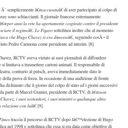
V Ã¨ semplicemente â€œ
accusata
â€ di aver partecipato al colpo di
ianze sono schiaccianti. Il giornale francese estremamente
 â€œ
per anni la rete ha apertamente cospirato contro il presidente
sciare il regime
â€.
Le Figaro
sottolinea inoltre che al momento
iava che Hugo Chavez si era dimesso
â€, seguendo cosÃ¬ il
sciuto Pedro Carmona come presidente ad interim. [8]
 Chavez, RCTV aveva vietato ai suoi giornalisti di diffondere
 si limitava a trasmettere cartoni animati. Il responsabile di
arra, contrario al putsch, aveva immediatamente dato le
 della prova di forza. In occasione di una audizione di fronte
 dichiarato che il giorno del colpo di stato ed i giorni successivi
da parte di Marcel Granier, presidente di RCTV, di â€œ
non
havez, i suoi sostenitori, i suoi ministri o qualunque altra
 relazione con lui
â€ [9].
Times
traccia il percorso di RCTV dopo lâ€™elezione di Hugo
ica nel 1998 e sottolinea che essa si era data come obiettivo di