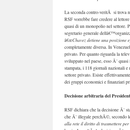
La seconda contro-veritÃ si trova
RSF vorrebbe fare credere al lettor
quasi di un monopolio nel settore
segretario generale dellâ€™organizza
â€œ
Chavez detiene una posizione 
completamente diversa. In Venezuela,
privato. Per quanto riguarda la telev
sviluppato nel paese, esso Ã¨ quasi i
stampata, i 118 giornali nazionali e
settore privato. Esiste effettivamen
dei gruppi economici e finanziari pri
Decisione arbitraria del Preside
RSF dichiara che la decisione Ã¨ st
che Ã¨ illegale perchÃ©, secondo l
alla rete il diritto di trasmettere pe