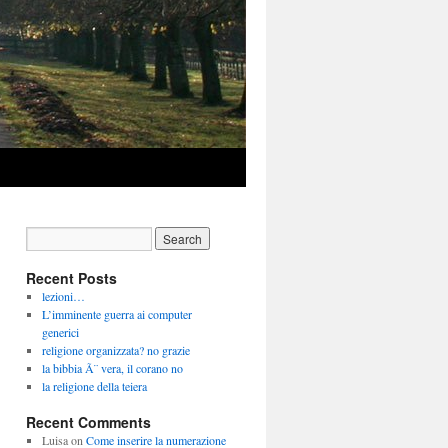
Recent Posts
lezioni…
L’imminente guerra ai computer
generici
religione organizzata? no grazie
la bibbia Ã¨ vera, il corano no
la religione della teiera
Recent Comments
Luisa
on
Come inserire la numerazione