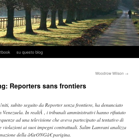
tbook
su questo blog
Woodrow Wilson
→
g: Reporters sans frontiers
 Uniti, subito seguito da Reporter senza frontiere, ha denunciato
n Venezuela. In realtÃ , i tribunali amministrativi hanno rifiutato
equenze ad una televisione che aveva partecipato al tentativo di
le violazioni ai suoi impegni contrattuali. Salim Lamrani analizza
rmazione della â€œONGâ€ parigina.