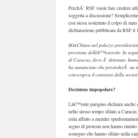
PerchÃ¨ RSF vuole fare credere al
soggetta a discussione? Semplice
essi stessi sostenuto il colpo di st
dichiarazione pubblicata da RSF il 
â€œ
Chiuso nel palazzo presidenzial
pressione dellâ€™esercito. In seguit
di Caracas, dove Ã¨ detenuto. Imm
ha annunciato che presiederÃ un nu
convergeva il consenso della socie
Decisione impopolare?
Lâ€™ente parigino dichiara anche 
nello stesso tempo sfilato a Caraca
esita affatto a mentire spudoratame
segno di protesta non hanno riunito 
sostegno che hanno sfilato nella cap