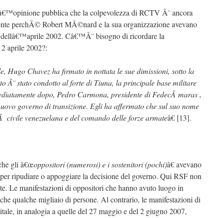
lâ€™opinione pubblica che la colpevolezza di RCTV Ã¨ ancora
mente perchÃ© Robert MÃ©nard e la sua organizzazione avevano
ato dellâ€™aprile 2002. Câ€™Ã¨ bisogno di ricordare la
12 aprile 2002?:
e, Hugo Chavez ha firmato in nottata le sue dimissioni, sotto la
o Ã¨ stato condotto al forte di Tiuna, la principale base militare
ediatamente dopo, Pedro Carmona, presidente di FedecÃ maras ,
ovo governo di transizione. Egli ha affermato che sul suo nome
tÃ civile venezuelana e del comando delle forze armate
â€ [13].
che gli â€œ
oppositori (numerosi) e i sostenitori (pochi)
â€ avevano
s per ripudiare o appoggiare la decisione del governo. Qui RSF non
nte. Le manifestazioni di oppositori che hanno avuto luogo in
che qualche migliaio di persone. Al contrario, le manifestazioni di
itale, in analogia a quelle del 27 maggio e del 2 giugno 2007,