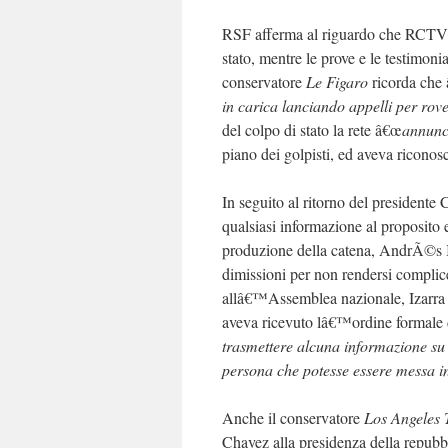
RSF afferma al riguardo che RCT
stato, mentre le prove e le testimon
conservatore
Le Figaro
ricorda che
in carica lanciando appelli per rove
del colpo di stato la rete â€œ
annunc
piano dei golpisti, ed aveva ricono
In seguito al ritorno del presidente
qualsiasi informazione al proposito e
produzione della catena, AndrÃ©s Iz
dimissioni per non rendersi complice
allâ€™Assemblea nazionale, Izarra ha
aveva ricevuto lâ€™ordine formale 
trasmettere alcuna informazione su C
persona che potesse essere messa in
Anche il conservatore
Los Angeles 
Chavez alla presidenza della repubbl