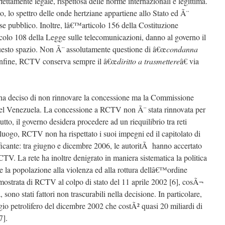
ettamente legale, rispettosa delle norme internazionali e legittima.
 lo spettro delle onde hertziane appartiene allo Stato ed Ã¨
e pubblico. Inoltre, lâ€™articolo 156 della Costituzione
lo 108 della Legge sulle telecomunicazioni, danno al governo il
uesto spazio. Non Ã¨ assolutamente questione di â€œ
condanna
Infine, RCTV conserva sempre il â€œ
diritto a trasmettere
â€ via
ha deciso di non rinnovare la concessione ma la Commissione
del Venezuela. La concessione a RCTV non Ã¨ stata rinnovata per
utto, il governo desidera procedere ad un riequilibrio tra reti
 luogo, RCTV non ha rispettato i suoi impegni ed il capitolato di
icante: tra giugno e dicembre 2006, le autoritÃ hanno accertato
TV. La rete ha inoltre denigrato in maniera sistematica la politica
se la popolazione alla violenza ed alla rottura dellâ€™ordine
imostrata di RCTV al colpo di stato del 11 aprile 2002 [6], cosÃ¬
ono stati fattori non trascurabili nella decisione. In particolare,
o petrolifero del dicembre 2002 che costÃ² quasi 20 miliardi di
7].