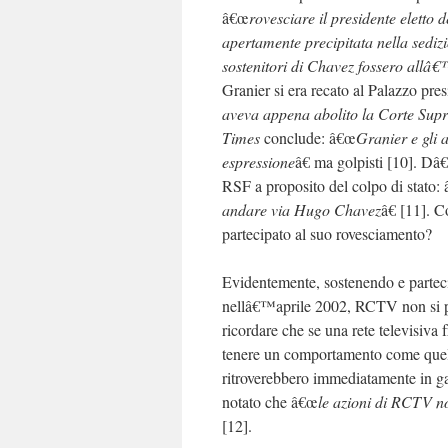
â€œ
rovesciare il presidente eletto
apertamente precipitata nella sediz
sostenitori di Chavez fossero allâ€™
Granier si era recato al Palazzo pre
aveva appena abolito la Corte Sup
Times
conclude: â€œ
Granier e gli 
espressione
â€ ma golpisti [10]. Dâ
RSF a proposito del colpo di stato:
andare via Hugo Chavez
â€ [11].
partecipato al suo rovesciamento?
Evidentemente, sostenendo e partec
nellâ€™aprile 2002, RCTV non si p
ricordare che se una rete televisiva
tenere un comportamento come quell
ritroverebbero immediatamente in gal
notato che â€œ
le azioni di RCTV n
[12].