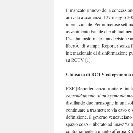
Il mancato rinnovo della concession
arrivata a scadenza il 27 maggio 2007
internazionale. Per numerose settim
avvenimento banale che abitualment
Essa ha trasformato una decisione amm
libertÃ di stampa. Reporter senza 
internazionale di disinformazione p
su RCTV [1].
Chiusura di RCTV ed egemonia 
RSF [Reporter senza frontiere] intit
consolidamento di un’egemonia med
distillando due menzogne in una so
continuare a trasmettere via cavo o v
definizione, il governo venezuelano h
spazio cosÃ¬ liberato ad unâ€™altr
contrariamente a quanto afferma 