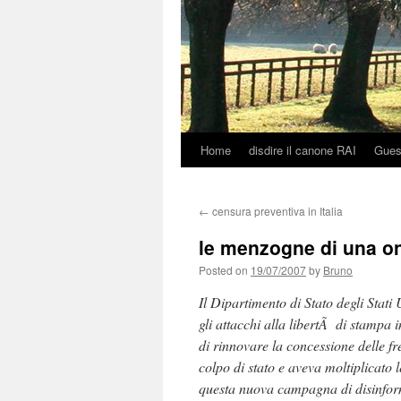
Home
disdire il canone RAI
Gues
Skip
to
←
censura preventiva in Italia
content
le menzogne di una on
Posted on
19/07/2007
by
Bruno
Il Dipartimento di Stato degli Stati
gli attacchi alla libertÃ di stampa i
di rinnovare la concessione delle fr
colpo di stato e aveva moltiplicato 
questa nuova campagna di disinfo