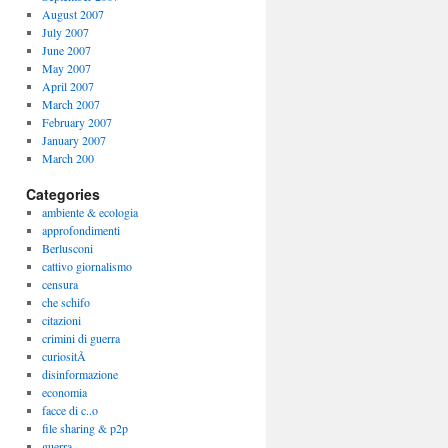
August 2007
July 2007
June 2007
May 2007
April 2007
March 2007
February 2007
January 2007
March 200
Categories
ambiente & ecologia
approfondimenti
Berlusconi
cattivo giornalismo
censura
che schifo
citazioni
crimini di guerra
curiositÃ
disinformazione
economia
facce di c..o
file sharing & p2p
guerra