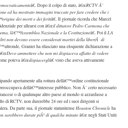
 democraticamente
â€. Dopo il colpo di stato, â€œ
RCTV Ã¨
ione ed ha mostrato immagini truccate per fare credere che i
origine dei morti e dei feriti
â€. Il giornale ricorda che Marcel
sidenziale per allearsi con â€œ
il dittatore Pedro Carmona che
rema, lâ€™Assemblea Nazionale e la Costituzione
â€. Poi il
LA
altri non devono essere considerati martiri della libertÃ di
€™altronde, Granier ha rilasciato una eloquente dichiarazione a
 â€œ
Devo ammettere che non mi dispiaceva affatto di vedere
 Come poteva â€œ
dispiacergli
â€ visto che aveva attivamente
ipando apertamente alla rottura dellâ€™ordine costituzionale
reoccupava dellâ€™interesse pubblico. Non Ã¨ certo necessario
 francese o di qualunque altro paese al mondo si azzardasse a
o di RCTV, non durerebbe 24 ore ed i suoi dirigenti si
era. Da parte sua, il giornale statunitense
Houston Chronicle
ha
on sarebbero durate piÃ¹ di qualche minuto
â€œ negli Stati Uniti