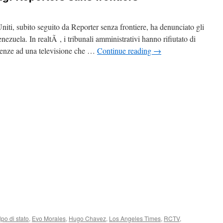
Uniti, subito seguito da Reporter senza frontiere, ha denunciato gli
nezuela. In realtÃ , i tribunali amministrativi hanno rifiutato di
quenze ad una televisione che …
Continue reading
→
lpo di stato
,
Evo Morales
,
Hugo Chavez
,
Los Angeles Times
,
RCTV
,