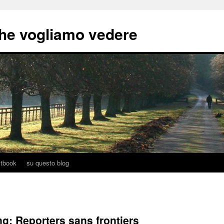
he vogliamo vedere
tbook
su questo blog
g: Reporters sans frontiers