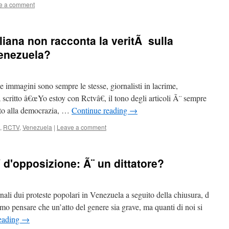
e a comment
iana non racconta la veritÃ sulla
Venezuela?
immagini sono sempre le stesse, giornalisti in lacrime,
a scritto â€œYo estoy con Rctvâ€, il tono degli articoli Ã¨ sempre
rto alla democrazia, …
Continue reading
→
,
RCTV
,
Venezuela
|
Leave a comment
d'opposizione: Ã¨ un dittatore?
nali dui proteste popolari in Venezuela a seguito della chiusura, d
mo pensare che un’atto del genere sia grave, ma quanti di noi si
eading
→