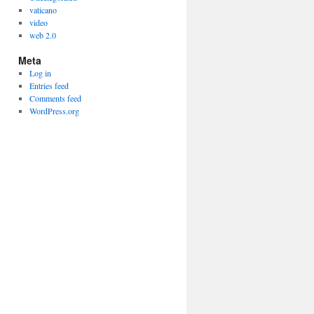
vaticano
video
web 2.0
Meta
Log in
Entries feed
Comments feed
WordPress.org