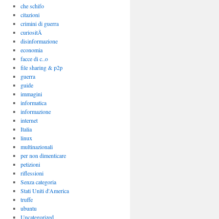
che schifo
citazioni
crimini di guerra
curiositÃ
disinformazione
economia
facce di c..o
file sharing & p2p
guerra
guide
immagini
informatica
informazione
internet
Italia
linux
multinazionali
per non dimenticare
petizioni
riflessioni
Senza categoria
Stati Uniti d'America
truffe
ubuntu
Uncategorized