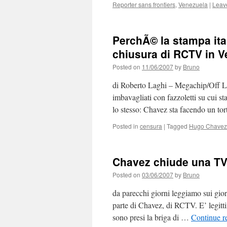
Reporter sans frontiers
,
Venezuela
|
Leav
PerchÃ© la stampa ital
chiusura di RCTV in 
Posted on
11/06/2007
by
Bruno
di Roberto Laghi – Megachip/Off Le 
imbavagliati con fazzoletti su cui st
lo stesso: Chavez sta facendo un to
Posted in
censura
|
Tagged
Hugo Chavez
Chavez chiude una TV 
Posted on
03/06/2007
by
Bruno
da parecchi giorni leggiamo sui gior
parte di Chavez, di RCTV. E’ legitti
sono presi la briga di …
Continue r