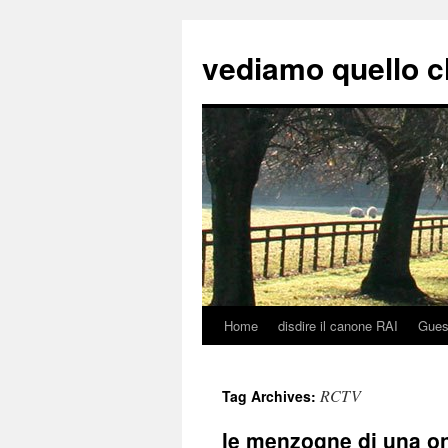
vediamo quello c
Home
disdire il canone RAI
Gues
Skip
to
RCTV
Tag Archives:
content
le menzogne di una on