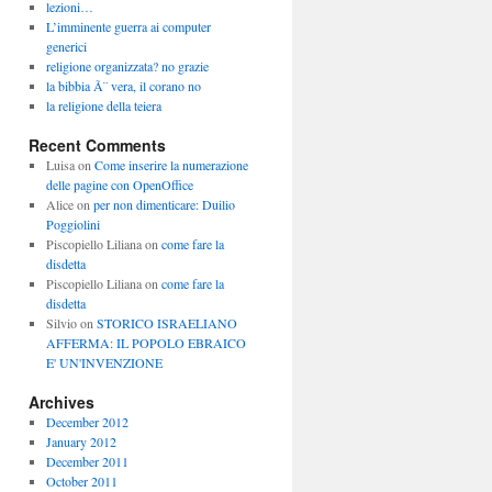
lezioni…
L’imminente guerra ai computer
generici
religione organizzata? no grazie
la bibbia Ã¨ vera, il corano no
la religione della teiera
Recent Comments
Luisa
on
Come inserire la numerazione
delle pagine con OpenOffice
Alice
on
per non dimenticare: Duilio
Poggiolini
Piscopiello Liliana
on
come fare la
disdetta
Piscopiello Liliana
on
come fare la
disdetta
Silvio
on
STORICO ISRAELIANO
AFFERMA: IL POPOLO EBRAICO
E' UN'INVENZIONE
Archives
December 2012
January 2012
December 2011
October 2011