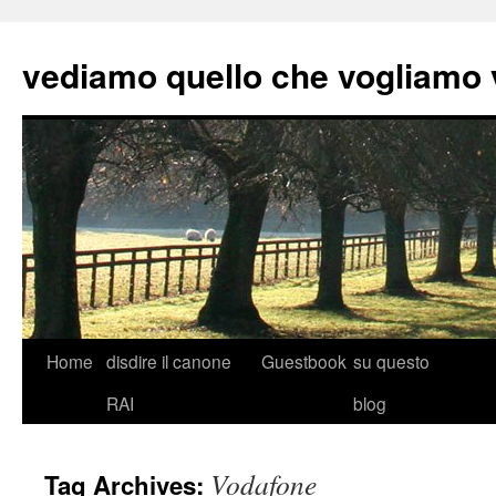
vediamo quello che vogliamo
Skip
Home
disdire il canone
Guestbook
su questo
to
RAI
blog
content
Vodafone
Tag Archives: