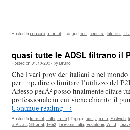
Posted in
censura
,
internet
|
Tagged
adsl
,
censura
,
internet
,
Tisc
quasi tutte le ADSL filtrano il
Posted on
31/10/2007
by
Bruno
Che i vari provider italiani e nel mondo a
per impedire o limitare l’utilizzo del P
Adesso perÃ² posso finalmente citare un
professionale in cui viene chiarito il pu
Continue reading
→
Posted in
internet
,
Italia
,
truffe
|
Tagged
adsl
,
agcom
,
Fastweb
,
I
SIADSL
,
SiPortal
,
Tele2
,
Telecom Italia
,
Vodafone
,
Wind
|
Leav