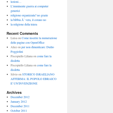
lezioni…
L’imminente guerra ai computer
generici
religione organizzata? no grazie
la bibbia Ã¨ vera, il corano no
la religione della teiera
Recent Comments
Luisa
on
Come inserire la numerazione
delle pagine con OpenOffice
Alice
on
per non dimenticare: Duilio
Poggiolini
Piscopiello Liliana
on
come fare la
disdetta
Piscopiello Liliana
on
come fare la
disdetta
Silvio
on
STORICO ISRAELIANO
AFFERMA: IL POPOLO EBRAICO
E' UN'INVENZIONE
Archives
December 2012
January 2012
December 2011
October 2011