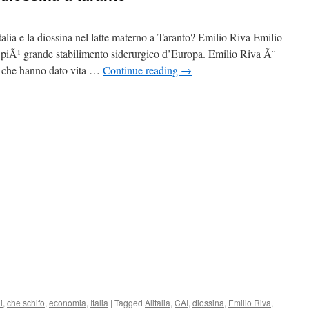
alia e la diossina nel latte materno a Taranto? Emilio Riva Emilio
il piÃ¹ grande stabilimento siderurgico d’Europa. Emilio Riva Ã¨
” che hanno dato vita …
Continue reading
→
i
,
che schifo
,
economia
,
Italia
|
Tagged
Alitalia
,
CAI
,
diossina
,
Emilio Riva
,