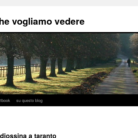
he vogliamo vedere
tbook
su questo blog
i diossina a taranto