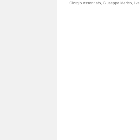
Giorgio Assennato
,
Giuseppe Merico
,
Ilva