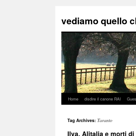
vediamo quello c
Home
disdire il canone RAI
Gues
Skip
to
Taranto
Tag Archives:
content
Ilva, Alitalia e morti d