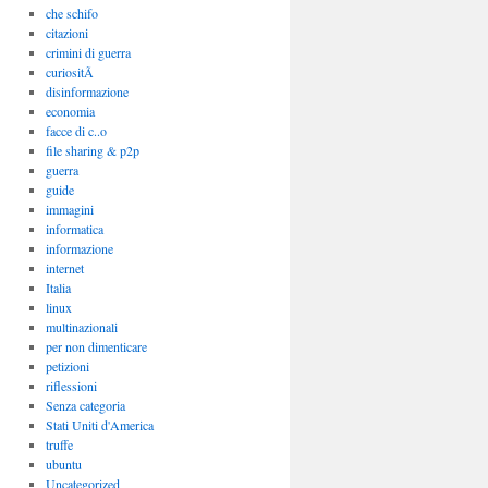
che schifo
citazioni
crimini di guerra
curiositÃ
disinformazione
economia
facce di c..o
file sharing & p2p
guerra
guide
immagini
informatica
informazione
internet
Italia
linux
multinazionali
per non dimenticare
petizioni
riflessioni
Senza categoria
Stati Uniti d'America
truffe
ubuntu
Uncategorized