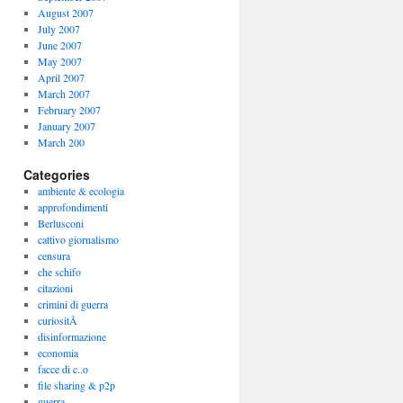
August 2007
July 2007
June 2007
May 2007
April 2007
March 2007
February 2007
January 2007
March 200
Categories
ambiente & ecologia
approfondimenti
Berlusconi
cattivo giornalismo
censura
che schifo
citazioni
crimini di guerra
curiositÃ
disinformazione
economia
facce di c..o
file sharing & p2p
guerra