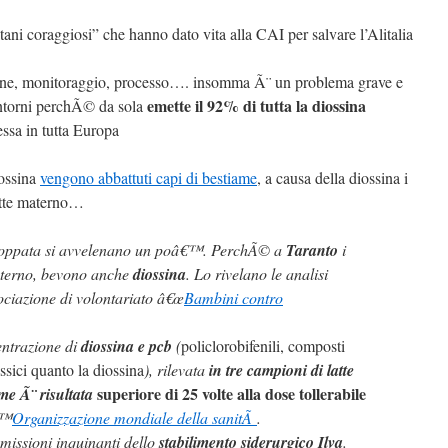
ni coraggiosi” che hanno dato vita alla CAI per salvare l’Alitalia
one, monitoraggio, processo…. insomma Ã¨ un problema grave e
emette il 92% di tutta la diossina
intorni perchÃ© da sola
essa in tutta Europa
iossina
vengono abbattuti capi di bestiame
, a causa della diossina i
atte materno…
i poppata si avvelenano un poâ€™. PerchÃ© a
Taranto
i
aterno, bevono anche
diossina
. Lo rivelano le analisi
iazione di volontariato â€œ
Bambini contro
entrazione di
diossina e pcb
(
policlorobifenili, composti
ssici quanto la diossina
), rilevata
in tre campioni di latte
superiore di 25 volte alla dose tollerabile
me Ã¨ risultata
€™
Organizzazione mondiale della sanitÃ
.
emissioni inquinanti dello
stabilimento siderurgico Ilva
.