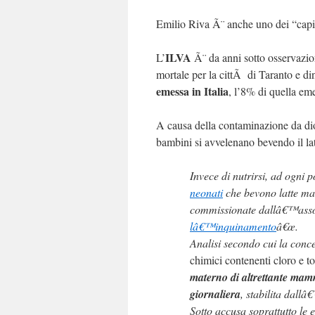
Emilio Riva Ã¨ anche uno dei “capita
ILVA
L’
Ã¨ da anni sotto osservazi
mortale per la cittÃ di Taranto e d
emessa in Italia
, l’8% di quella em
A causa della contaminazione da d
bambini si avvelenano bevendo il l
Invece di nutrirsi, ad ogn
neonati
che bevono latte m
commissionate dallâ€™assoc
lâ€™inquinamento
â€œ.
Analisi secondo cui la conc
chimici contenenti cloro e to
materno di altrettante mam
giornaliera
, stabilita dallâ
Sotto accusa soprattutto le 