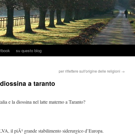
tbook
su questo blog
per riflettere sull'origine delle religioni
→
i diossina a taranto
lia e la diossina nel latte materno a Taranto?
ILVA, il piÃ¹ grande stabilimento siderurgico d’Europa.