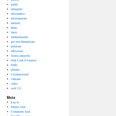
guide
immagini
informatica
informazione
internet
Italia
linux
multinazionali
per non dimenticare
petizioni
riflessioni
Senza categoria
Stati Uniti d'America
truffe
ubuntu
Uncategorized
vaticano
video
web 2.0
Meta
Log in
Entries feed
Comments feed