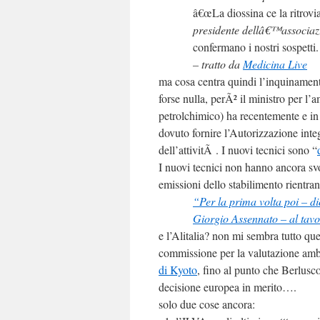
â€œLa diossina ce la ritrov
presidente dellâ€™associaz
confermano i nostri sospetti.
– tratto da
Medicina Live
ma cosa centra quindi l’inquinamento
forse nulla, perÃ² il ministro per l’
petrolchimico) ha recentemente e i
dovuto fornire l’Autorizzazione inte
dell’attivitÃ . I nuovi tecnici sono “
I nuovi tecnici non hanno ancora s
emissioni dello stabilimento rientra
“Per la prima volta poi – dic
Giorgio Assennato – al tavo
e l’Alitalia? non mi sembra tutto qu
commissione per la valutazione amb
di Kyoto
, fino al punto che Berlusc
decisione europea in merito….
solo due cose ancora: