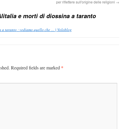
per riflettere sull'origine delle religioni
→
Alitalia e morti di diossina a taranto
ina a taranto : vediamo quello che … | Voloblog
*
ished.
Required fields are marked