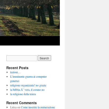
Recent Posts
lezioni…
L’imminente guerra ai computer
generici
religione organizzata? no grazie
la bibbia Ã¨ vera, il corano no
la religione della teiera
Recent Comments
Luisa
on
Come inserire la numerazione