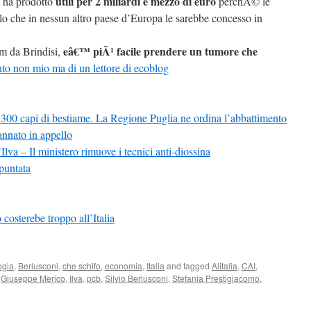
utili per 2 miliardi e mezzo di euro
i ha prodotto
perchÃ© le
llo che in nessun altro paese d’Europa le sarebbe concesso in
eâ€™ piÃ¹ facile prendere un tumore che
m da Brindisi,
o non mio ma di un lettore di ecoblog
1300 capi di bestiame. La Regione Puglia ne ordina l’abbattimento
nnato in appello
’Ilva – Il ministero rimuove i tecnici anti-diossina
puntata
costerebe troppo all’Italia
ogia
,
Berlusconi
,
che schifo
,
economia
,
Italia
and tagged
Alitalia
,
CAI
,
,
Giuseppe Merico
,
Ilva
,
pcb
,
Silvio Berlusconi
,
Stefania Prestigiacomo
,