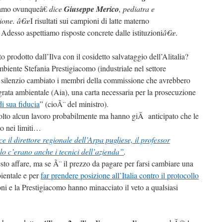
iamo ovunqueâ€
dice
Giuseppe Merico
, pediatra e
ione. â€œ
I risultati sui campioni di latte materno
 Adesso aspettiamo risposte concrete dalle istituzioni
â€œ.
 prodotto dall’Ilva con il cosidetto salvataggio dell’Alitalia?
ambiente Stefania Prestigiacomo (industriale nel settore
n silenzio cambiato i membri della commissione che avrebbero
grata ambientale (Aia), una carta necessaria per la prosecuzione
di sua fiducia
” (cioÃ¨ del ministro).
volto alcun lavoro probabilmente ma hanno giÃ anticipato che le
no nei limiti…
e il direttore regionale dell’Arpa pugliese, il professor
lo c’erano anche i tecnici dell’azienda”
.
esto affare, ma se Ã¨ il prezzo da pagare per farsi cambiare una
ientale e per
far prendere posizione all’Italia contro il protocollo
oni e la Prestigiacomo hanno minacciato il veto a qualsiasi