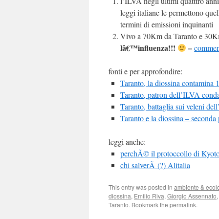
l’ILVA negli ultimi quatttro ann
leggi italiane le permettono que
termini di emissioni inquinanti
Vivo a 70Km da Taranto e 30K
lâ€™influenza!!!
–
comment
fonti e per approfondire:
Taranto, la diossina contamina 
Taranto, patron dell’ILVA conda
Taranto, battaglia sui veleni dell
Taranto e la diossina – seconda 
leggi anche:
perchÃ© il protoccollo di Kyoto 
chi salverÃ (?) Alitalia
This entry was posted in
ambiente & ecol
diossina
,
Emilio Riva
,
Giorgio Assennato
Taranto
. Bookmark the
permalink
.