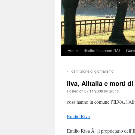
Home
disdire il canone RAI
Gues
Skip
to
←
definizione di giornalismo
content
Ilva, Alitalia e morti d
Posted on
07/11/2008
by
Bruno
cosa hanno in comune l’ILVA, l’Alita
Emilio Riva
Emilio Riva Ã¨ il proprietario dell’