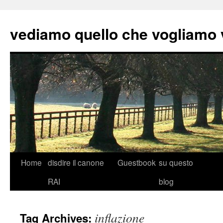
vediamo quello che vogliamo
Skip
Home
disdire il canone
Guestbook
su questo
to
RAI
blog
content
inflazione
Tag Archives: