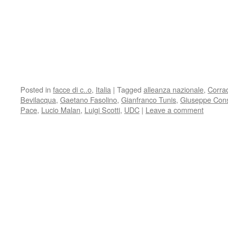
Posted in
facce di c..o
,
Italia
|
Tagged
alleanza nazionale
,
Corra
Bevilacqua
,
Gaetano Fasolino
,
Gianfranco Tunis
,
Giuseppe Con
Pace
,
Lucio Malan
,
Luigi Scotti
,
UDC
|
Leave a comment