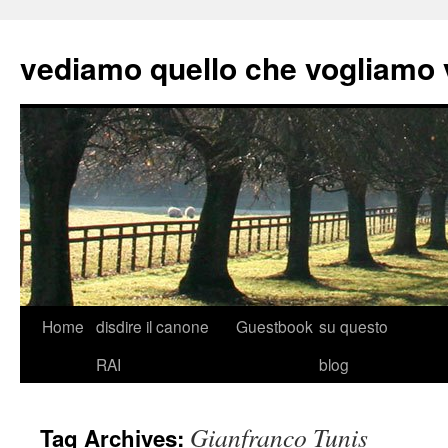
vediamo quello che vogliamo
Skip
Home
disdire il canone
Guestbook
su questo
to
RAI
blog
content
Gianfranco Tunis
Tag Archives: