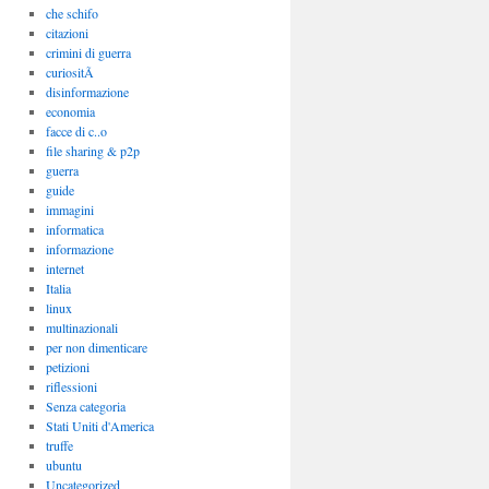
che schifo
citazioni
crimini di guerra
curiositÃ
disinformazione
economia
facce di c..o
file sharing & p2p
guerra
guide
immagini
informatica
informazione
internet
Italia
linux
multinazionali
per non dimenticare
petizioni
riflessioni
Senza categoria
Stati Uniti d'America
truffe
ubuntu
Uncategorized