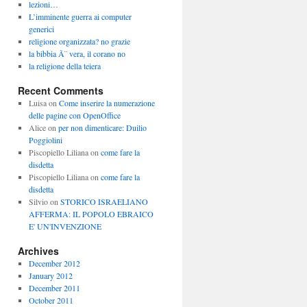
lezioni…
L’imminente guerra ai computer
generici
religione organizzata? no grazie
la bibbia Ã¨ vera, il corano no
la religione della teiera
Recent Comments
Luisa
on
Come inserire la numerazione
delle pagine con OpenOffice
Alice
on
per non dimenticare: Duilio
Poggiolini
Piscopiello Liliana
on
come fare la
disdetta
Piscopiello Liliana
on
come fare la
disdetta
Silvio
on
STORICO ISRAELIANO
AFFERMA: IL POPOLO EBRAICO
E' UN'INVENZIONE
Archives
December 2012
January 2012
December 2011
October 2011