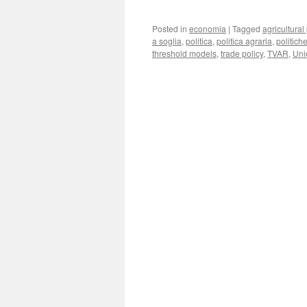
Posted in
economia
|
Tagged
agricultural 
a soglia
,
politica
,
politica agraria
,
politich
threshold models
,
trade policy
,
TVAR
,
Uni