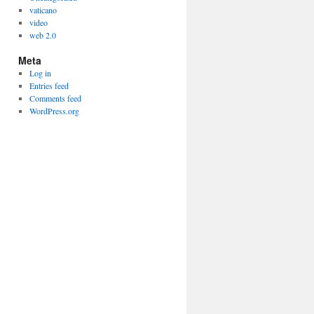
vaticano
video
web 2.0
Meta
Log in
Entries feed
Comments feed
WordPress.org