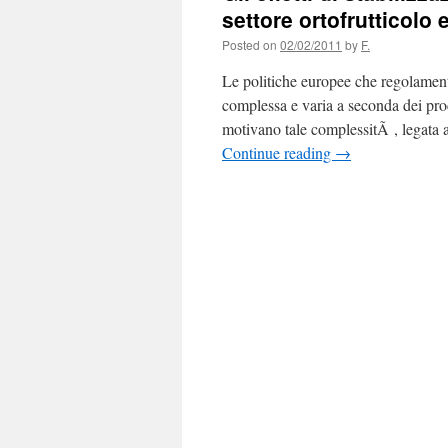
settore ortofrutticolo
Posted on
02/02/2011
by
F.
Le politiche europee che regolament
complessa e varia a seconda dei prod
motivano tale complessitÃ , legata 
Continue reading
→