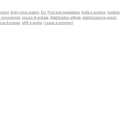
policy
,
Entry price system
,
EU
,
Fruit and vegetables
,
frutta e verdura
,
modello
e commerciali
,
prezzo di entrata
,
Stabilization effects
,
stabilizzazione prezzi
,
one Europea
,
VAR a soglia
|
Leave a comment