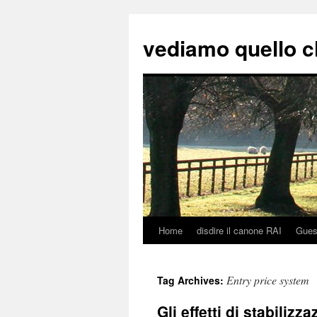
vediamo quello c
Home
disdire il canone RAI
Gues
Skip
to
Entry price system
Tag Archives:
content
Gli effetti di stabiliz