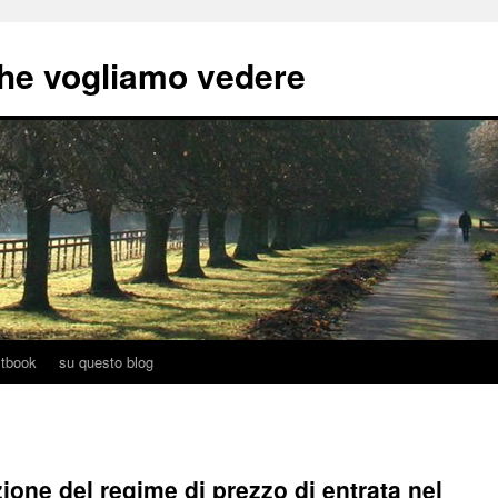
he vogliamo vedere
tbook
su questo blog
zazione del regime di prezzo di entrata nel