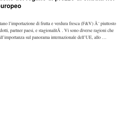
 europeo
ano l’importazione di frutta e verdura fresca (F&V) Ã¨ piuttosto
otti, partner paesi, e stagionalitÃ . Vi sono diverse ragioni che
all’importanza sul panorama internazionale dell’UE, allo …