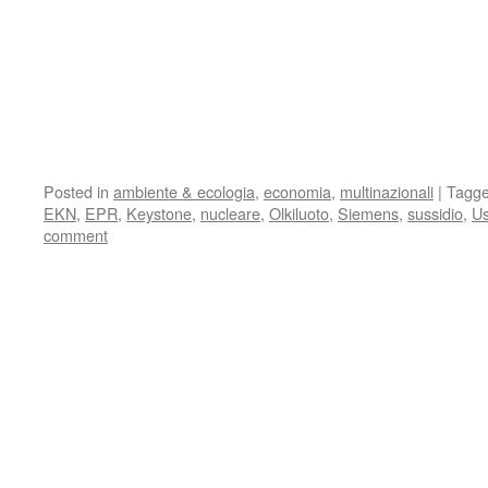
Posted in
ambiente & ecologia
,
economia
,
multinazionali
|
Tagg
EKN
,
EPR
,
Keystone
,
nucleare
,
Olkiluoto
,
Siemens
,
sussidio
,
Us
comment