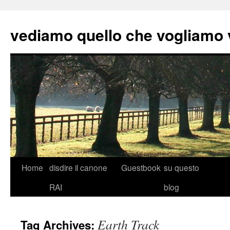
vediamo quello che vogliamo
Skip
Home
disdire il canone
Guestbook
su questo
to
RAI
blog
content
Earth Track
Tag Archives: