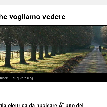
he vogliamo vedere
tbook
su questo blog
ia elettrica da nucleare Ã¨ uno dei