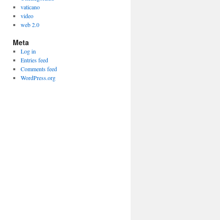
vaticano
video
web 2.0
Meta
Log in
Entries feed
Comments feed
WordPress.org