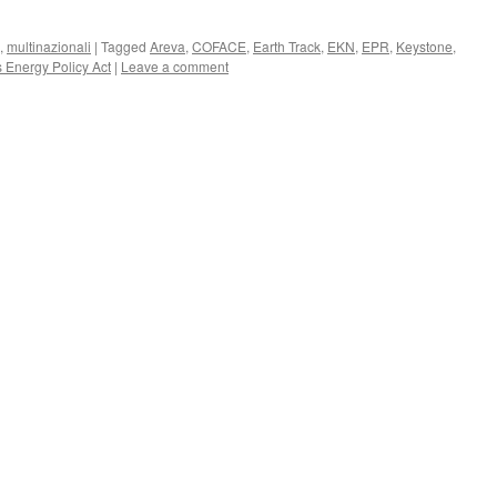
,
multinazionali
|
Tagged
Areva
,
COFACE
,
Earth Track
,
EKN
,
EPR
,
Keystone
,
 Energy Policy Act
|
Leave a comment