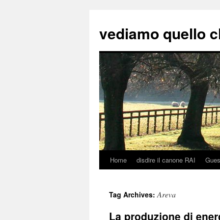
vediamo quello c
Home
disdire il canone RAI
Gues
Skip
to
Areva
Tag Archives:
content
La produzione di energ