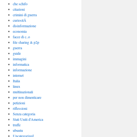
che schifo
citazioni
crimini di guerra
curiositÃ
disinformazione
economia
facce di c..o
file sharing & p2p
guerra
guide
immagini
informatica
informazione
internet
Italia
linux
multinazionali
per non dimenticare
petizioni
riflessioni
Senza categoria
Stati Uniti d'America
truffe
ubuntu
Uncategorized