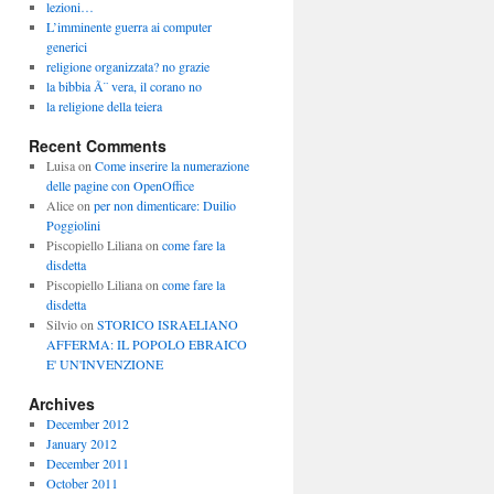
lezioni…
L’imminente guerra ai computer
generici
religione organizzata? no grazie
la bibbia Ã¨ vera, il corano no
la religione della teiera
Recent Comments
Luisa
on
Come inserire la numerazione
delle pagine con OpenOffice
Alice
on
per non dimenticare: Duilio
Poggiolini
Piscopiello Liliana
on
come fare la
disdetta
Piscopiello Liliana
on
come fare la
disdetta
Silvio
on
STORICO ISRAELIANO
AFFERMA: IL POPOLO EBRAICO
E' UN'INVENZIONE
Archives
December 2012
January 2012
December 2011
October 2011