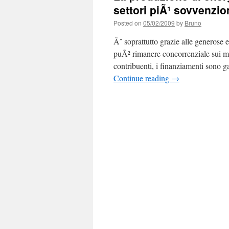
settori piÃ¹ sovvenzi
Posted on
05/02/2009
by
Bruno
Ãˆ soprattutto grazie alle generose 
puÃ² rimanere concorrenziale sui merc
contribuenti, i finanziamenti sono ga
Continue reading
→