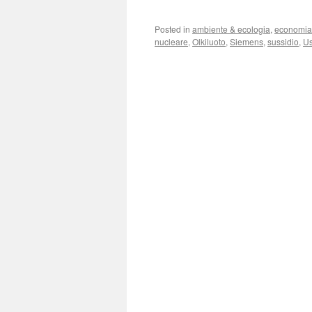
Posted in
ambiente & ecologia
,
economia
nucleare
,
Olkiluoto
,
Siemens
,
sussidio
,
Us