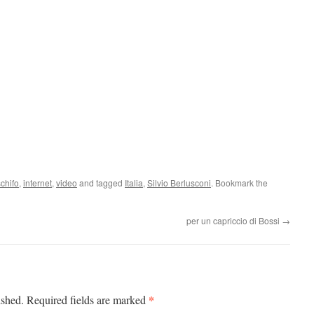
chifo
,
internet
,
video
and tagged
Italia
,
Silvio Berlusconi
. Bookmark the
per un capriccio di Bossi
→
*
ished.
Required fields are marked