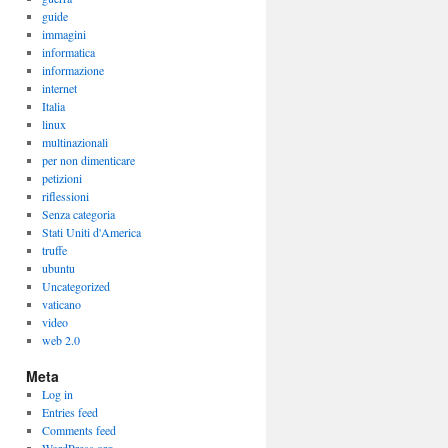
guide
immagini
informatica
informazione
internet
Italia
linux
multinazionali
per non dimenticare
petizioni
riflessioni
Senza categoria
Stati Uniti d'America
truffe
ubuntu
Uncategorized
vaticano
video
web 2.0
Meta
Log in
Entries feed
Comments feed