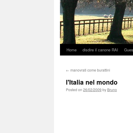
Home
disdire il canone RAI
Gues
Skip
to
←
manovrati come burattini
content
l'Italia nel mondo
Posted on
26/02/2009
by
Bruno