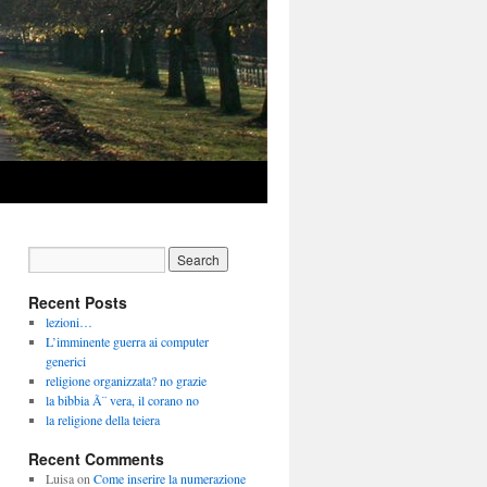
Recent Posts
lezioni…
L’imminente guerra ai computer
generici
religione organizzata? no grazie
la bibbia Ã¨ vera, il corano no
la religione della teiera
Recent Comments
Luisa
on
Come inserire la numerazione