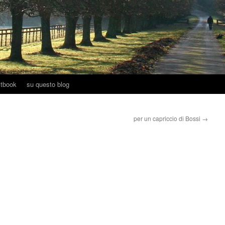
tbook
su questo blog
per un capriccio di Bossi
→