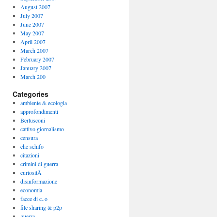
August 2007
July 2007
June 2007
May 2007
April 2007
March 2007
February 2007
January 2007
March 200
Categories
ambiente & ecologia
approfondimenti
Berlusconi
cattivo giornalismo
censura
che schifo
citazioni
crimini di guerra
curiositÃ
disinformazione
economia
facce di c..o
file sharing & p2p
guerra