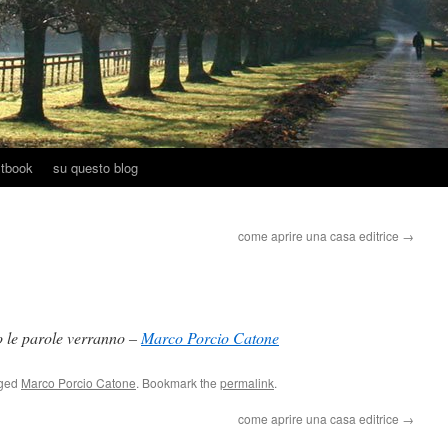
tbook
su questo blog
come aprire una casa editrice
→
o le parole verranno –
Marco Porcio Catone
gged
Marco Porcio Catone
. Bookmark the
permalink
.
come aprire una casa editrice
→