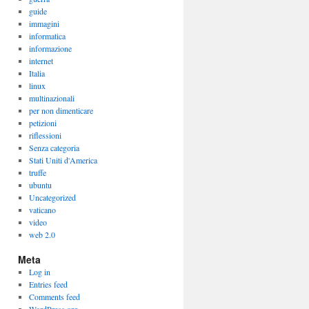
guide
immagini
informatica
informazione
internet
Italia
linux
multinazionali
per non dimenticare
petizioni
riflessioni
Senza categoria
Stati Uniti d'America
truffe
ubuntu
Uncategorized
vaticano
video
web 2.0
Meta
Log in
Entries feed
Comments feed