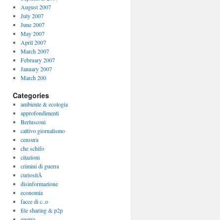
August 2007
July 2007
June 2007
May 2007
April 2007
March 2007
February 2007
January 2007
March 200
Categories
ambiente & ecologia
approfondimenti
Berlusconi
cattivo giornalismo
censura
che schifo
citazioni
crimini di guerra
curiositÃ
disinformazione
economia
facce di c..o
file sharing & p2p
guerra