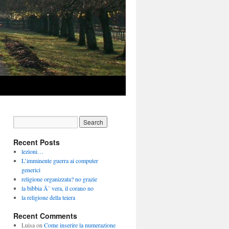
Recent Posts
lezioni…
L’imminente guerra ai computer
generici
religione organizzata? no grazie
la bibbia Ã¨ vera, il corano no
la religione della teiera
Recent Comments
Luisa
on
Come inserire la numerazione