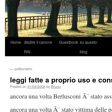
Skip
Home
disdire il canone
Guestbook
su questo
to
RAI
blog
content
←
politometro
leggi fatte a proprio uso e c
Posted on
31/03/2008
by
Bruno
ancora una volta Berlusconi Ã¨ stato ass
ancora una volta Ã¨ stato vittima delle p