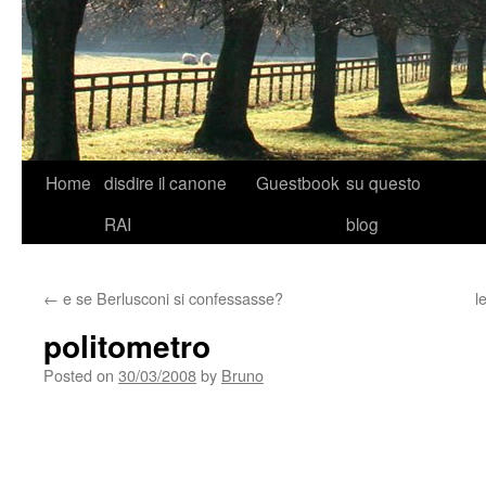
Skip
Home
disdire il canone
Guestbook
su questo
to
RAI
blog
content
←
e se Berlusconi si confessasse?
l
politometro
Posted on
30/03/2008
by
Bruno